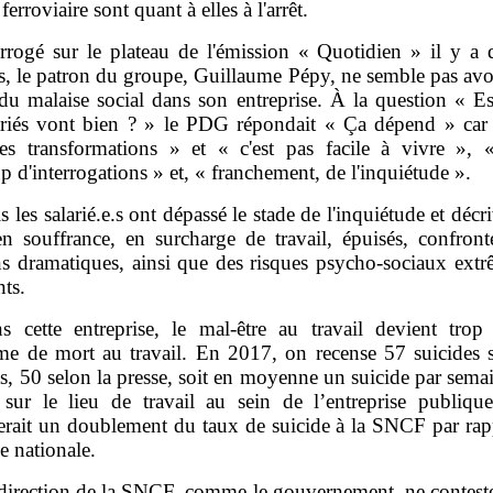
ferroviaire sont quant à elles à l'arrêt.
errogé sur le plateau de l'émission « Quotidien » il y a 
, le patron du groupe, Guillaume Pépy, ne semble pas avoi
du malaise social dans son entreprise. À la question « Es
ariés vont bien ? » le PDG répondait « Ça dépend » car 
es transformations » et « c'est pas facile à vivre », 
 d'interrogations » et, « franchement, de l'inquiétude ».
s les salarié.e.s ont dépassé le stade de l'inquiétude et décr
en souffrance, en surcharge de travail, épuisés, confront
ons dramatiques, ainsi que des risques psycho-sociaux ext
ts.
s cette entreprise, le mal-être au travail devient trop
e de mort au travail. En 2017, on recense 57 suicides s
s, 50 selon la presse, soit en moyenne un suicide par sema
 sur le lieu de travail au sein de l’entreprise publiqu
uerait un doublement du taux de suicide à la SNCF par rapp
 nationale.
direction de la SNCF, comme le gouvernement, ne conteste