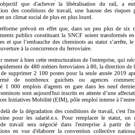
 objectif que d'achever la libéralisation du rail, a ent
tion des conditions de travail, une hausse des risques 
et un climat social de plus en plus lourd.
réforme prévoit en effet que, dans un peu plus de six m
sements publics constituant la SNCF soient transformés en 
s et que l’embauche des cheminots au statut s’arrête, le 
uverture à la concurrence du ferroviaire.
r mener à bien cette restructuration de l'entreprise, qui néc
apidement de 480 métiers ferroviaires à 80, la direction d
 de supprimer 2 100 postes pour la seule année 2019 apr
ermé de nombreux guichets ou agences commerci
é 1 000 emplois d'agents en gare dans les neuf dernie
eminots sont aujourd'hui inscrits en attente d’une affecta
ces Initiatives Mobilité (EIM), pôle emploi interne à l’entre
delà de la dégradation des conditions de travail, c'est l'in
ine pour les salarié.e.s. Pour remplacer le statut, un
 de travail sera négocié dans l'entreprise à partir de l'
tions en vue d'élaborer la convention collective nationa