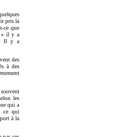
quelques
r pris la
t-ce que
« il y a
« Il y a
ivent des
és à des
rêmement
 souvent
elon les
ine qui a
e ce qui
ort à la
 pas ces