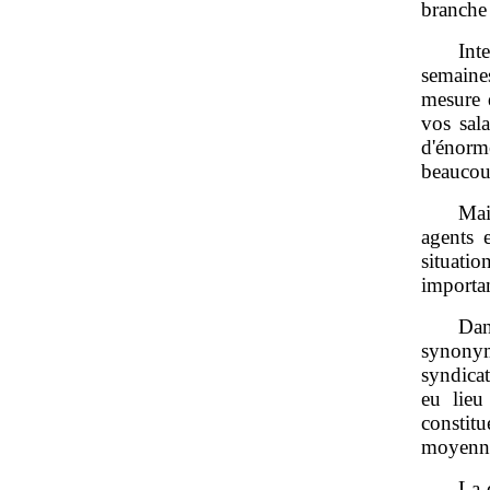
branche 
Int
semaines
mesure 
vos sal
d'énorm
beaucoup
Mai
agents 
situati
importan
Dan
synonym
syndicat
eu lieu
constit
moyenne
La 