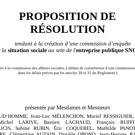
PROPOSITION DE
RÉSOLUTION
tendant à la création d’une commission d’enquête
r la
situation
sociale
au sein de l'
entreprise
publique
SN
e à la commission des affaires sociales, à défaut de constitution d’une commission
dans les délais prévus par les articles 30 et 31 du Règlement.)
présentée par Mesdames et Messieurs
RUD’HOMME,
Jean
‑
Luc MÉLENCHON,
Muriel RESSIGUIER,
Michel LARIVE,
Bastien LACHAUD,
François RUFFI
ICIS,
Sabine RUBIN,
Éric COQUEREL,
Mathilde PANOT
RE,
Clémentine AUTAIN,
Danièle OBONO,
Jean
‑
Hugues R