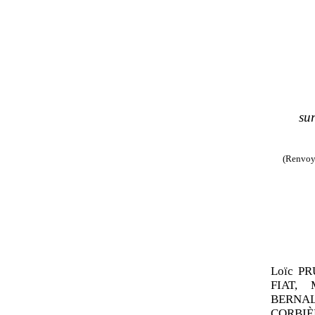
su
(Renvoyé
Loïc P
FIAT,
BERNAL
CORBIÈ