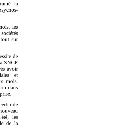
rainé la
psychos-
ois, les
sociétés
tout sur
essite de
e la SNCF
ès avoir
ales et
rs mois.
tion dans
prise.
certitude
 nouveau
été, les
le de la