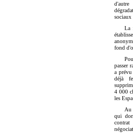
d'autre
dégrada
sociaux 
La 
établis
anonyme
fond d'o
Pou
passer r
a prévu
déjà f
supprim
4 000 ch
les Espa
Au 
qui dom
contrat
négocia