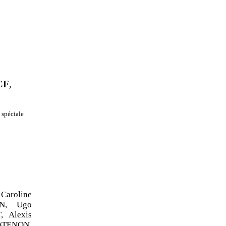
CF
,
 spéciale
Caroline
N,
Ugo
,
Alexis
ATENON,