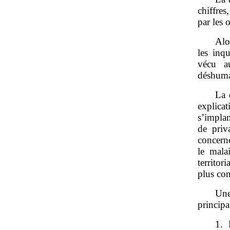
chiffres
par les 
Alo
les inq
vécu a
déshuma
La 
explicat
s’impla
de priv
concern
le mala
territor
plus co
Une
principa
1. 