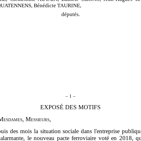
 QUATENNENS,
Bénédicte TAURINE,
députés.
–
1
–
EXPOSÉ DES MOTIFS
M
esdames
, M
essieurs
,
uis des mois la situation sociale dans l'entreprise publi
 alarmante, le nouveau pacte ferroviaire voté en 2018, qu