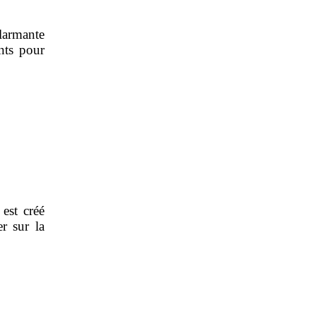
alarmante
nts pour
 est créé
r sur la