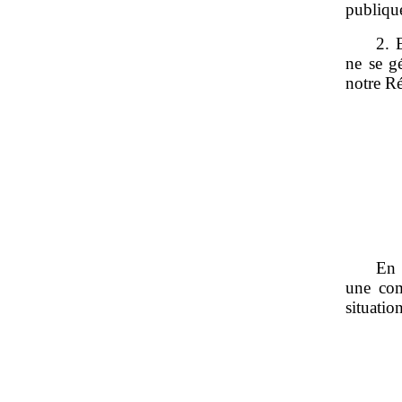
publique
2. 
ne se g
notre R
En 
une com
situatio