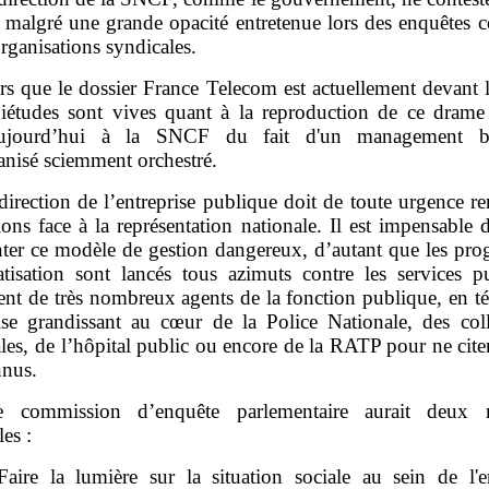
, malgré une grande opacité entretenue lors des enquêtes 
organisations syndicales.
rs que le dossier France Telecom est actuellement devant l
uiétudes sont vives quant à la reproduction de ce dram
ujourd’hui à la SNCF du fait d'un management br
nisé sciemment orchestré.
direction de l’entreprise publique doit de toute urgence r
ions face à la représentation nationale. Il est impensable d
nter ce modèle de gestion dangereux, d’autant que les pr
atisation sont lancés tous azimuts contre les services pu
ent de très nombreux agents de la fonction publique, en t
ise grandissant au cœur de la Police Nationale, des colle
iales, de l’hôpital public ou encore de la RATP pour ne cite
nnus.
 commission d’enquête parlementaire aurait deux m
les :
Faire la lumière sur la situation sociale au sein de l'en