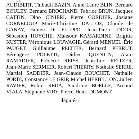
AUDIBERT, Thibault BAZIN, Anne
‑
Laure BLIN, Bernard
BOULEY, Bernard BROCHAND, Fabrice BRUN, Jacques
CATTIN, Dino CINIERI, Pierre CORDIER, Josiane
CORNELOUP, Marie
‑
Christine DALLOZ, Claude de
GANAY, Fabien DI
FILIPPO, Jean
‑
Pierre DOOR,
Sébastien HUYGHE, Mansour KAMARDINE, Brigitte
KUSTER, Véronique LOUWAGIE, Gérard MENUEL, Éric
PAUGET, Guillaume PELTIER, Bernard PERRUT,
Bérengère POLETTI, Didier QUENTIN, Alain
RAMADIER, Frédéric REISS, Jean
‑
Luc REITZER,
Jean
‑
Marie SERMIER, Robert THERRY, Nathalie SERRE,
Martial SADDIER, Jean
‑
Claude BOUCHET, Nathalie
PORTE, Constance LE
GRIP, Michel HERBILLON, Julien
RAVIER, Robin REDA, Sandrine BOËLLE, Arnaud
VIALA, Stéphane VIRY, Pierre
‑
Henri DUMONT,
députés.