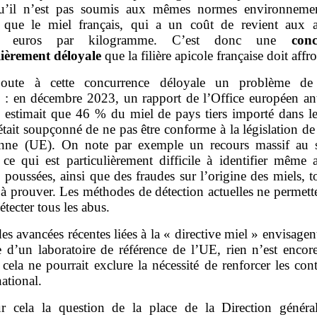
u’il n’est pas soumis aux mêmes normes environnemen
s que le miel français, qui a un coût de revient aux a
 euros par kilogramme. C’est donc une
conc
lièrement déloyale
que la filière apicole française doit affro
joute à cette concurrence déloyale un problème d
e
: en décembre 2023, un rapport de l’Office européen ant
estimait que 46 % du miel de pays tiers importé dans l
tait soupçonné de ne pas être conforme à la législation d
nne (UE). On note par exemple un recours massif au 
 ce qui est particulièrement difficile à identifier même 
 poussées, ainsi que des fraudes sur l’origine des miels, t
e à prouver. Les méthodes de détection actuelles ne permet
étecter tous les abus.
des avancées récentes liées à la « directive miel » envisagen
e d’un laboratoire de référence de l’UE, rien n’est encor
 cela ne pourrait exclure la nécessité de renforcer les con
ational.
r cela la question de la place de la Direction généra