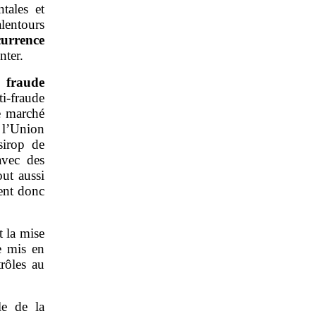
tales et
lentours
urrence
nter.
e
fraude
i-fraude
e marché
e l’Union
sirop de
avec des
out aussi
tent donc
t la mise
e mis en
trôles au
le de la