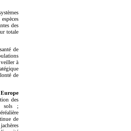
osystèmes
espèces
ntes des
ur totale
 santé de
ulations
veiller à
ratégique
lonté de
n Europe
tion des
s sols ;
éréalière
tinue de
 jachères