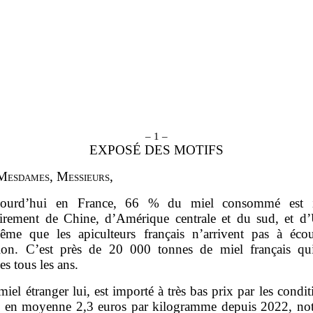
– 1 –
EXPOSÉ DES MOTIFS
M
esdames
, M
essieurs
,
ourd’hui en France, 66 % du miel consommé est i
airement de Chine, d’Amérique centrale et du sud, et d’
ême que les apiculteurs français n’arrivent pas à écou
ion. C’est près de 20 000 tonnes de miel français qui
s tous les ans.
miel étranger lui, est importé à très bas prix par les condi
s, en moyenne 2,3 euros par kilogramme depuis 2022, n