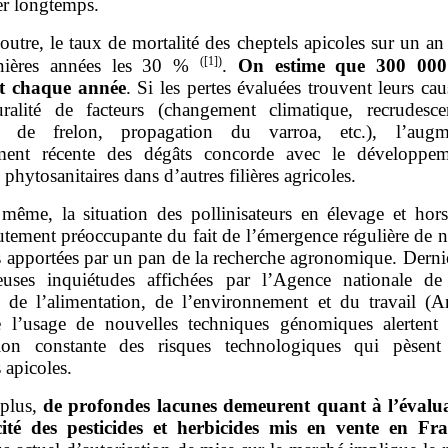
er longtemps.
outre, le taux de mortalité des cheptels apicoles sur un an 
(
[1]
)
rnières années les 30 %
.
On estime que 300
000
t chaque année
. Si les pertes évaluées trouvent leurs ca
ralité de facteurs (changement climatique, recrudesc
es de frelon, propagation du varroa, etc.), l’augme
ement récente des dégâts concorde avec le développe
 phytosanitaires dans d’autres filières agricoles.
même, la situation des pollinisateurs en élevage et hors
utement préoccupante du fait de l’émergence régulière de 
 apportées par un pan de la recherche agronomique. Derni
ieuses inquiétudes affichées par l’Agence nationale de 
re de l’alimentation, de l’environnement et du travail (A
e l’usage de nouvelles techniques génomiques alertent
tion constante des risques technologiques qui pèsent
 apicoles.
plus,
de profondes lacunes demeurent quant à l’évalu
cité des pesticides et herbicides mis en vente en Fr