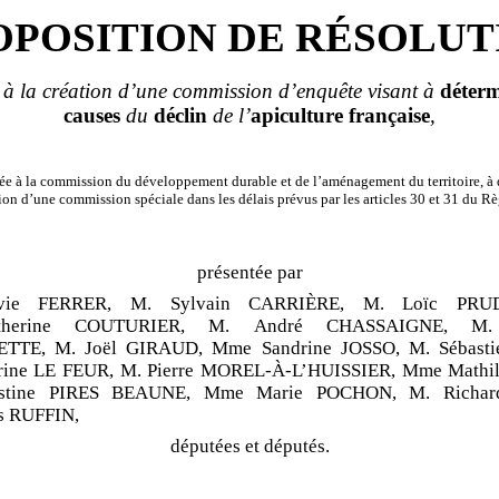
OPOSITION DE RÉSOLUT
 à la création d’une commission d’enquête visant à
déterm
causes
du
déclin
de l’
apiculture
française
,
e à la commission du développement durable et de l’aménagement du territoire, à 
ion d’une commission spéciale dans les délais prévus par les articles 30 et 31 du R
présentée par
vie FERRER, M. Sylvain CARRIÈRE, M. Loïc PRU
herine COUTURIER, M. André CHASSAIGNE, M. 
TTE, M. Joël GIRAUD, Mme Sandrine JOSSO, M. Sébasti
ine LE FEUR, M. Pierre MOREL-À-L’HUISSIER, Mme Mathi
stine PIRES BEAUNE, Mme Marie POCHON, M. Richa
s RUFFIN,
députées et députés.