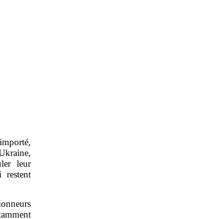
mporté,
Ukraine,
ler leur
 restent
tionneurs
otamment