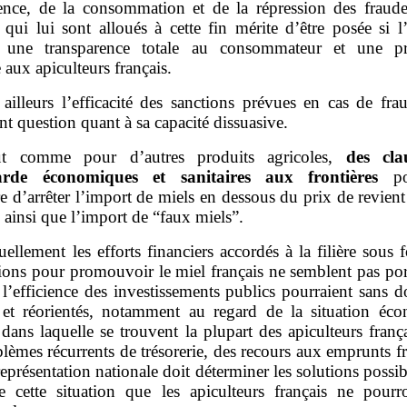
ence, de la consommation et de la répression des fraude
qui lui sont alloués à cette fin mérite d’être posée si l
r une transparence totale au consommateur et une pr
e aux apiculteurs français.
 ailleurs l’efficacité des sanctions prévues en cas de fr
t question quant à sa capacité dissuasive.
t comme pour d’autres produits agricoles,
des cla
arde économiques et sanitaires aux frontières
pou
e d’arrêter l’import de miels en dessous du prix de revien
, ainsi que l’import de “faux miels”.
uellement les efforts financiers accordés à la filière sous
ions pour promouvoir le miel français ne semblent pas port
t l’efficience des investissements publics pourraient sans d
 et réorientés, notamment au regard de la situation éc
 dans laquelle se trouvent la plupart des apiculteurs franç
lèmes récurrents de trésorerie, des recours aux emprunts f
représentation nationale doit déterminer les solutions possi
de cette situation que les apiculteurs français ne pourr