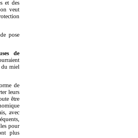
s et des
’on veut
otection
aude pose
uses de
rraient
t du miel
 forme de
er leurs
oute être
onomique
ais, avec
réquents,
bles pour
ont plus