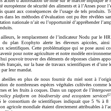
s actuel d’autorisation de mise sur le marché implique le 
té européenne de sécurité des aliments et à l’Anses pour l
is quant aux conséquences de l’usage de tels produits. To
les dans les méthodes d’évaluation ont pu être révélées sa
tation nationale n’ait eu l’opportunité d’appréhender l’am
induits.
 ailleurs, le remplacement de l’indicateur Nodu par le HR
i du plan Ecophyto alerte les éleveurs apicoles, ains
x scientifiques. Cette problématique qui se pose aussi 
avenir pour notre agriculture et notre modèle environneme
hui pouvoir trouver des éléments de réponses claires appo
tés français, sur la base de travaux scientifiques et d’une l
 par leur mandat.
 abeilles en plus de nous fournir du miel sont à l’origi
sation de nombreuses espèces végétales cultivées comme les
mes et les fruits à coques. Dans un rapport de l’
Intergove
(
[2
-policy platform on biodiversity and ecosystem services
 le consortium de scientifiques indiquait que 5 % à 8
on agricole mondiale étaient directement attribuables à l’a