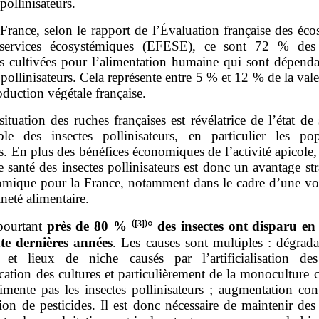
 pollinisateurs.
France, selon le rapport de l’Évaluation française des éc
 services écosystémiques (EFESE), ce sont 72 % des 
es cultivées pour l’alimentation humaine qui sont dépenda
 pollinisateurs. Cela représente entre 5 % et 12 % de la vale
oduction végétale française.
situation des ruches françaises est révélatrice de l’état de
ble des insectes pollinisateurs, en particulier les pop
. En plus des bénéfices économiques de l’activité apicole, 
 santé des insectes pollinisateurs est donc un avantage st
omique pour la France, notamment dans le cadre d’une vo
neté alimentaire.
(
[3]
)
pourtant
près de 80
%
° des insectes ont disparu e
nte dernières années
. Les causes sont multiples : dégrada
s et lieux de niche causés par l’artificialisation de
ication des cultures et particulièrement de la monoculture c
limente pas les insectes pollinisateurs ; augmentation con
ation de pesticides. Il est donc nécessaire de maintenir des