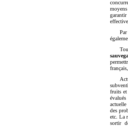
concurr
moyens 
garanti
effectiv
Par
égalemen
Tou
sauveg
permettr
français
Act
subvent
fruits e
évalués
actuelle
des prob
etc. La 
sortir 