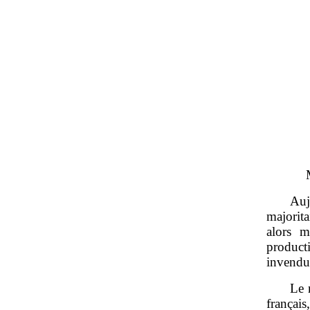
Auj
majorit
alors m
product
invendue
Le 
françai