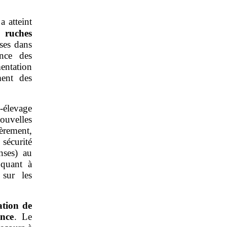
a atteint
ruches
uses dans
ence des
ntation
ment des
‑élevage
nouvelles
èrement,
sécurité
nses) au
 quant à
 sur les
ation de
ance
. Le