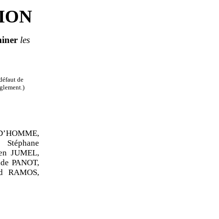
ION
iner
les
défaut de
èglement.)
D’HOMME,
Stéphane
en JUMEL,
lde PANOT,
rd RAMOS,