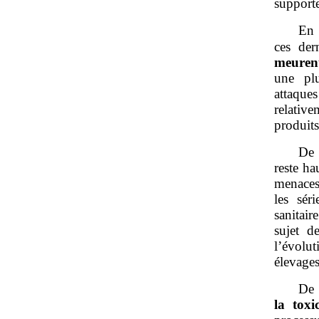
support
En 
ces de
meuren
une plu
attaqu
relativ
produits
De 
reste ha
menaces
les sér
sanitai
sujet d
l’évolu
élevages
De 
la toxi