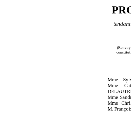
PR
tendant
(Renvoyé
constitut
Mme Syl
Mme Cat
DELAUTRE
Mme Sandr
Mme Chri
M. Françoi