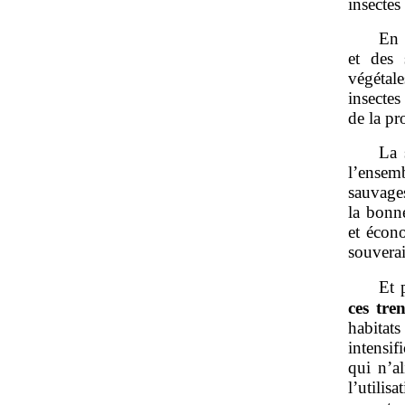
insectes
En 
et des
végétal
insectes
de la pr
La 
l’ensem
sauvages
la bonne
et écon
souverai
Et 
ces tre
habitat
intensif
qui n’a
l’utilis