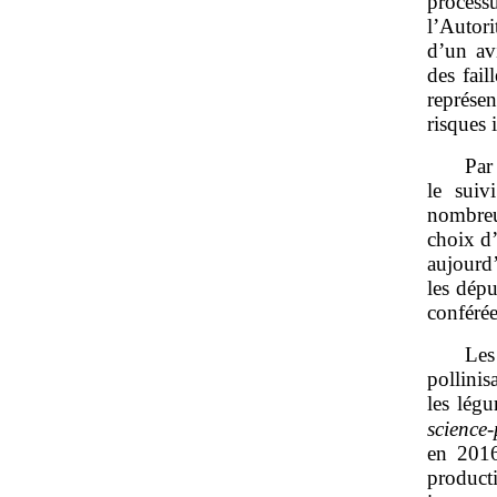
processu
l’Autori
d’un av
des fail
représen
risques 
Par
le suiv
nombreu
choix d’
aujourd’
les dépu
conférée
Les
pollini
les légu
science
en 2016
producti