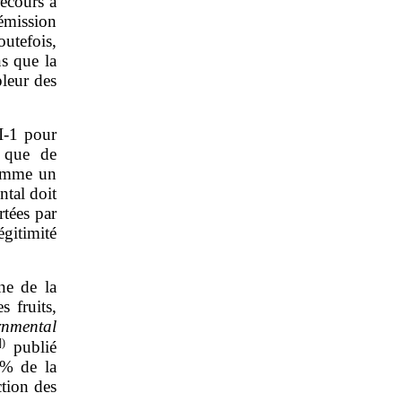
recours à
’émission
utefois,
ns que la
pleur des
I‑1 pour
i que de
comme un
ntal doit
rtées par
égitimité
ne de la
 fruits,
rnmental
]
)
publié
 % de la
ction des