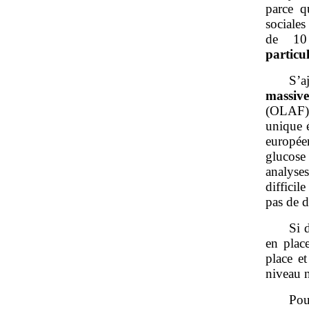
parce q
sociale
de 10
particu
S’a
massiv
(OLAF) 
unique é
europée
glucose
analyses
difficil
pas de d
Si 
en plac
place et
niveau n
Pou