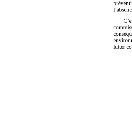
préventi
l’absenc
C’e
commiss
conséq
environ
lutter c