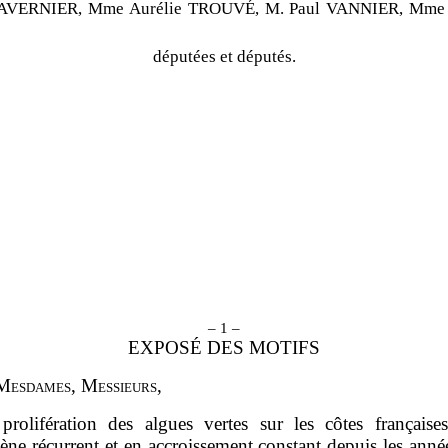
TAVERNIER, Mme Aurélie TROUVÉ, M. Paul VANNIER, Mme
députées et députés.
– 1 –
EXPOSÉ DES MOTIFS
M
esdames
, M
essieurs
,
prolifération des algues vertes sur les côtes française
ne récurrent et en accroissement constant depuis les anné