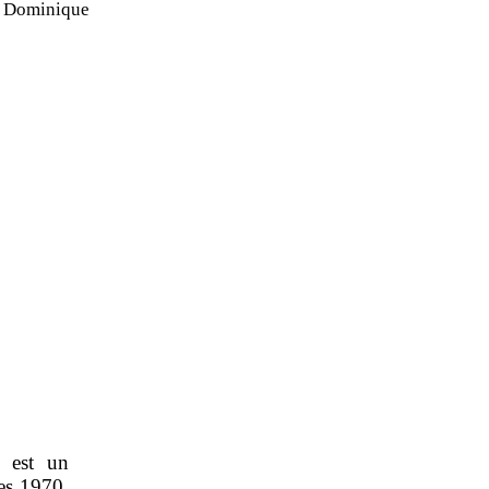
 Dominique
s est un
es 1970.