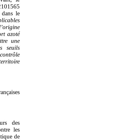
2101565
 dans le
plicables
l’origine
ort azoté
ttre une
s seuils
contrôle
erritoire
rançaises
urs des
ntre les
itique de