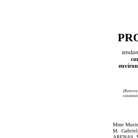
PR
tendan
co
enviro
(Renvoyé
constitut
Mme Muri
M. Gabri
ARENAS, 