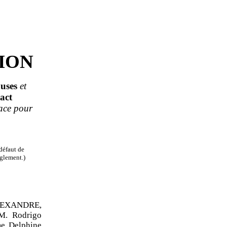
ION
uses
et
act
ace pour
défaut de
èglement.)
LEXANDRE,
. Rodrigo
 Delphine