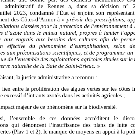
al administratif de Rennes a, dans sa décision n° 
uillet 2023, condamné l’État et enjoint son représentant
ment des Côtes‑d’Armor à «
prévoir des prescriptions, ap
allations classées pour la protection de l’environnement à 
es d’azote dans le milieu naturel, propres à limiter l’app
û aux engrais aux besoins des cultures afin de perme
on effective du phénomène d’eutrophisation, selon de
es aux préconisations scientifiques, et de programmer un 
ue de l’ensemble des exploitations agricoles situées sur le t
serve naturelle de la Baie de Saint
‑
Brieuc.
»
faisant, la justice administrative a reconnu :
e lien entre la prolifération des algues vertes sur les côtes f
ge excessif d’intrants azotés dans les activités agricoles ;
’impact majeur de ce phénomène sur la biodiversité.
si, l’ensemble de ces données accréditent le disco
tions qui dénoncent l’insuffisance des plans de lutte co
ertes (Plav 1 et 2), le manque de moyens en appui à la pol