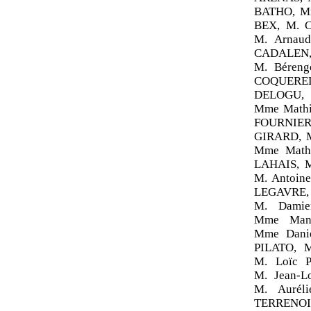
BATHO, Mm
BEX, M. C
M. Arnaud
CADALEN, 
M. Béren
COQUEREL,
DELOGU,
Mme Mathi
FOURNIER,
GIRARD, 
Mme Mathi
LAHAIS, 
M. Antoin
LEGAVRE,
M. Dami
Mme Mano
Mme Dani
PILATO, 
M. Loïc 
M. Jean-
M. Aurél
TERRENOIR