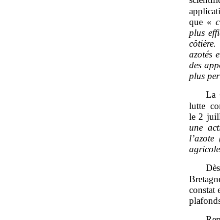
applica
que «
c
plus ef
côtière
azotés 
des appo
plus per
La 
lutte c
le 2 ju
une act
l’azote
agricol
Dès
Bretagn
constat 
plafonds
Rep