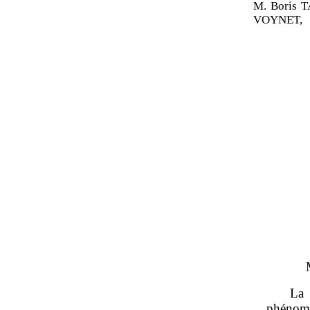
M. Boris 
VOYNET,
La 
phénomè