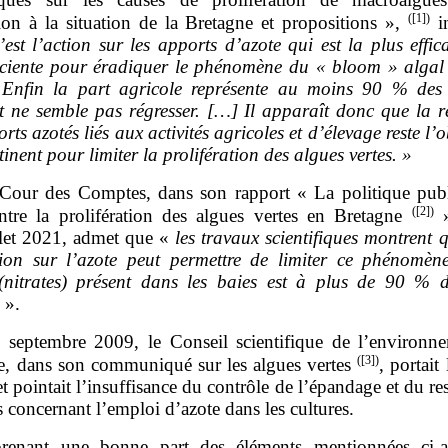
(
[1]
)
tion à la situation de la Bretagne et propositions »,
in
’est l’action sur les apports d’azote qui est la plus effic
ficiente pour éradiquer le phénomène du «
bloom
» algal
. Enfin la part agricole représente au moins 90
% des 
et ne semble pas régresser. […] Il apparaît donc que la r
rts azotés liés aux activités agricoles et d’élevage reste l’ob
tinent pour limiter la prolifération des algues vertes.
»
Cour des Comptes, dans son rapport « La politique pub
(
[2]
)
ontre la prolifération des algues vertes en Bretagne
»
illet 2021, admet que «
les travaux scientifiques montrent 
ion sur l’azote peut permettre de limiter ce phénomèn
 (nitrates) présent dans les baies est à plus de 90
% d
e
».
 septembre 2009, le Conseil scientifique de l’environn
(
[3]
)
e, dans son communiqué sur les algues vertes
, portai
et pointait l’insuffisance du contrôle de l’épandage et du re
 concernant l’emploi d’azote dans les cultures.
renant une bonne part des éléments mentionnées ci‑a