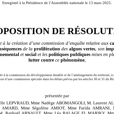
Enregistré à la Présidence de l’Assemblée nationale le 13 mars 2025.
OPOSITION DE RÉSOLUT
t à la création d’une commission d’enquête relative aux
ca
nséquences
de la
prolifération
des
algues
vertes
, son
imp
nnemental
et
social
et les
politiques
publiques
mises en pl
lutter
contre
ce
phénomène
,
e à la commission du développement durable et de l’aménagement du territoire, à 
ion d’une commission spéciale dans les délais prévus par les articles 30 et 31 du R
présentée par
elle LEPVRAUD, Mme Nadège ABOMANGOLI, M. Laurent A
el AMARD, Mme Ségolène AMIOT, Mme Farida AMRANI, M
M. Raphaël ARNAULT, Mme Léa BALAGE EL MARIKY, Mme