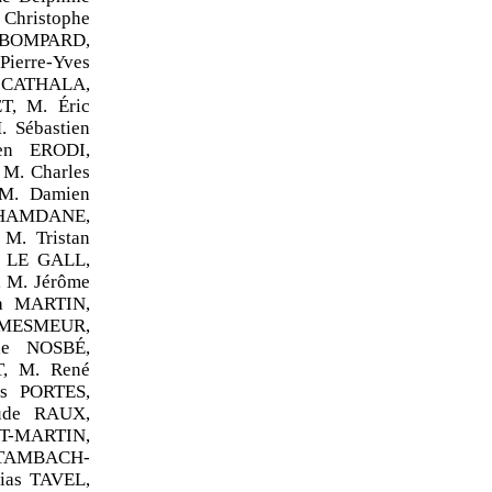
Christophe
l BOMPARD,
ierre-Yves
e CATHALA,
, M. Éric
 Sébastien
n ERODI,
M. Charles
 M. Damien
 HAMDANE,
M. Tristan
 LE GALL,
 M. Jérôme
a MARTIN,
MESMEUR,
ne NOSBÉ,
, M. René
s PORTES,
ude RAUX,
T-MARTIN,
STAMBACH-
ias TAVEL,