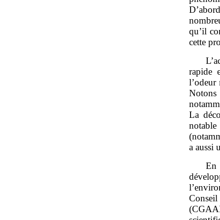
D’abord
nombreux
qu’il co
cette pro
L’a
rapide 
l’odeur
Notons 
notamme
La déco
notable
(notamm
a aussi 
En 
dévelo
l’envir
Conseil
(CGAAER
scienti