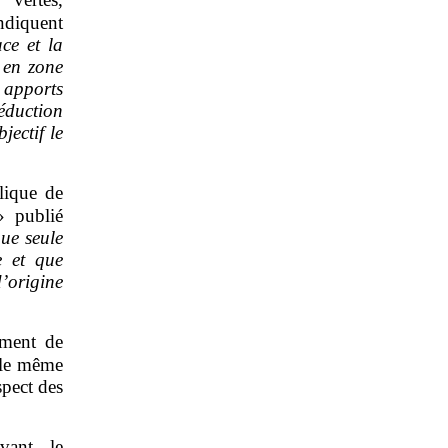
diquent
ace et la
 en zone
apports
éduction
jectif le
lique de
 publié
que seule
e et que
’origine
ement de
t le même
spect des
vant, le