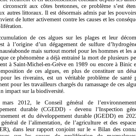
 circonscrit aux côtes bretonnes, ce problème s’est éte
 autres littoraux. Il est désormais admis par les pouvoir
nvient de lutter activement contre les causes et les conséq
lifération.
ccumulation de ces algues sur les plages et leur décom
est à l’origine d’un dégagement de sulfure d’hydrogèn
 nauséabonde mais surtout mortel pour les hommes et les 
que ce phénomène a déjà entrainé la mort de plusieurs pe
nt à Saint‑Michel‑en‑Grève en 1989 ou encore à Binic 
mposition de ces algues, en plus de constituer un dés
 pour les riverains, est un véritable problème de santé 
ent pour les travailleurs chargés du ramassage de ces algu
un impact sur la biodiversité.
mars 2012, le Conseil général de l’environnemen
ppement durable (CGEDD) ‑ devenu l’Inspection géné
onnement et du développement durable (IGEDD) en 2022
 général de l’alimentation, de l’agriculture et des espace
), dans leur rapport conjoint sur le « Bilan des conna
fiques sur les causes de prolifération de macroalgues