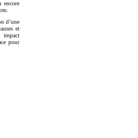
ou encore
ote.
ion d’une
auses et
 impact
ace pour