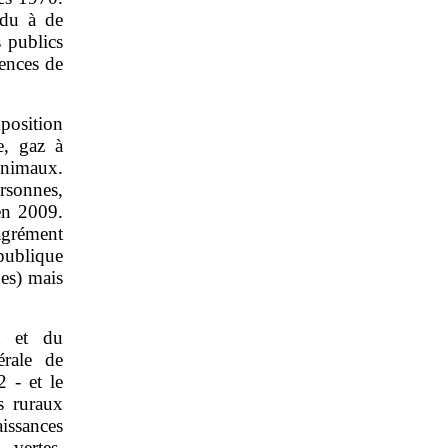
ndu à de
s publics
uences de
position
e, gaz à
animaux.
rsonnes,
en 2009.
agrément
publique
es) mais
t et du
rale de
 ‑ et le
s ruraux
issances
 vertes,