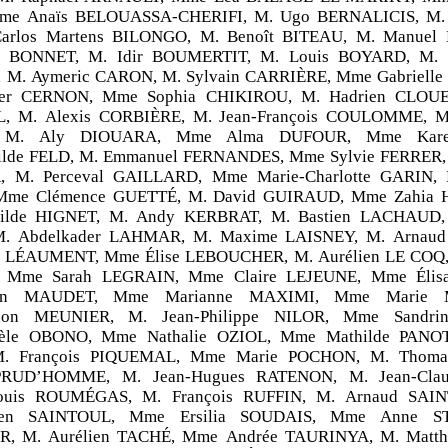
e Anaïs BELOUASSA-CHERIFI, M. Ugo BERNALICIS, M. 
arlos Martens BILONGO, M. Benoît BITEAU, M. Manue
 BONNET, M. Idir BOUMERTIT, M. Louis BOYARD, M. P
M. Aymeric CARON, M. Sylvain CARRIÈRE, Mme Gabriell
ger CERNON, Mme Sophia CHIKIROU, M. Hadrien CLOUET
 M. Alexis CORBIÈRE, M. Jean-François COULOMME, M.
 M. Aly DIOUARA, Mme Alma DUFOUR, Mme Kare
lde FELD, M. Emmanuel FERNANDES, Mme Sylvie FERRER, 
 M. Perceval GAILLARD, Mme Marie-Charlotte GARIN,
Mme Clémence GUETTÉ, M. David GUIRAUD, Mme Zahia
lde HIGNET, M. Andy KERBRAT, M. Bastien LACHAUD, 
M. Abdelkader LAHMAR, M. Maxime LAISNEY, M. Arnaud
e LÉAUMENT, Mme Élise LEBOUCHER, M. Aurélien LE COQ,
 Mme Sarah LEGRAIN, Mme Claire LEJEUNE, Mme Élis
en MAUDET, Mme Marianne MAXIMI, Mme Marie 
n MEUNIER, M. Jean-Philippe NILOR, Mme Sandri
èle OBONO, Mme Nathalie OZIOL, Mme Mathilde PANOT
M. François PIQUEMAL, Mme Marie POCHON, M. Thoma
PRUD’HOMME, M. Jean-Hugues RATENON, M. Jean-Cla
Louis ROUMÉGAS, M. François RUFFIN, M. Arnaud SAIN
ien SAINTOUL, Mme Ersilia SOUDAIS, Mme Anne 
, M. Aurélien TACHÉ, Mme Andrée TAURINYA, M. Matth