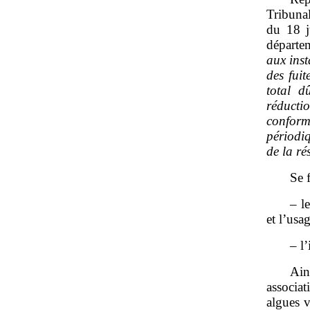
Tribun
du 18 j
départe
aux inst
des fuit
total d
réducti
conform
périodiq
de la ré
Se 
– l
et l’usa
– l
Ain
associa
algues v