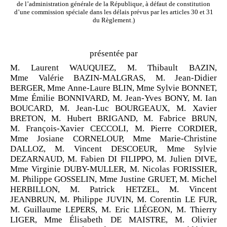
de l’administration générale de la République, à défaut de constitution
d’une commission spéciale dans les délais prévus par les articles 30 et 31
du Règlement.)
présentée par
M. Laurent WAUQUIEZ, M. Thibault BAZIN,
Mme Valérie BAZIN-MALGRAS, M. Jean-Didier
BERGER, Mme Anne-Laure BLIN, Mme Sylvie BONNET,
Mme Émilie BONNIVARD, M. Jean-Yves BONY, M. Ian
BOUCARD, M. Jean-Luc BOURGEAUX, M. Xavier
BRETON, M. Hubert BRIGAND, M. Fabrice BRUN,
M. François-Xavier CECCOLI, M. Pierre CORDIER,
Mme Josiane CORNELOUP, Mme Marie-Christine
DALLOZ, M. Vincent DESCOEUR, Mme Sylvie
DEZARNAUD, M. Fabien DI FILIPPO, M. Julien DIVE,
Mme Virginie DUBY-MULLER, M. Nicolas FORISSIER,
M. Philippe GOSSELIN, Mme Justine GRUET, M. Michel
HERBILLON, M. Patrick HETZEL, M. Vincent
JEANBRUN, M. Philippe JUVIN, M. Corentin LE FUR,
M. Guillaume LEPERS, M. Eric LIÉGEON, M. Thierry
LIGER, Mme Élisabeth DE MAISTRE, M. Olivier