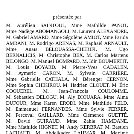
présentée par
M. Aurélien SAINTOUL, Mme Mathilde PANOT,
Mme Nadège ABOMANGOLI, M. Laurent ALEXANDRE,
M. Gabriel AMARD, Mme Ségolène AMIOT, Mme Farida
AMRANI, M. Rodrigo ARENAS, M. Raphaël ARNAULT,
Mme Anaïs BELOUASSA-CHERIFI, M. Ugo
BERNALICIS, M. Christophe BEX, M. Carlos Martens
BILONGO, M. Manuel BOMPARD, M. Idir BOUMERTIT,
M. Louis BOYARD, M. Pierre-Yves CADALEN,
M. Aymeric CARON, M. Sylvain CARRIÈRE,
Mme Gabrielle CATHALA, M. Bérenger CERNON,
Mme Sophia CHIKIROU, M. Hadrien CLOUET, M. Éric
COQUEREL, M. Jean-François COULOMME,
M. Sébastien DELOGU, M. Aly DIOUARA, Mme Alma
DUFOUR, Mme Karen ERODI, Mme Mathilde FELD,
M. Emmanuel FERNANDES, Mme Sylvie FERRER,
M. Perceval GAILLARD, Mme Clémence GUETTÉ,
M. David GUIRAUD, Mme Zahia HAMDANE,
Mme Mathilde HIGNET, M. Andy KERBRAT, M. Bastien
LACHAUD, M. Abdelkader LAHMAR, M. Maxime