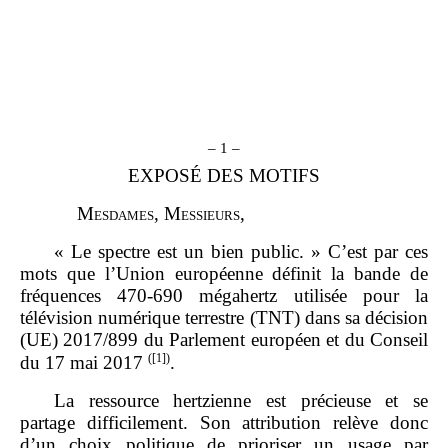
– 1 –
EXPOSÉ DES MOTIFS
M
esdames
, M
essieurs
,
« Le spectre est un bien public. » C’est par ces
mots que l’Union européenne définit la bande de
fréquences 470‑690 mégahertz utilisée pour la
télévision numérique terrestre (TNT) dans sa décision
(UE) 2017/899 du Parlement européen et du Conseil
(
[1]
)
du 17 mai 2017
.
La ressource hertzienne est précieuse et se
partage difficilement. Son attribution relève donc
d’un choix politique de prioriser un usage par