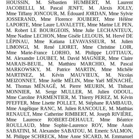
HOUSSIN, M. Sébastien HUMBERT, M. Laurent
JACOBELLI, M. Pascal JENFT, M. Alexis JOLLY,
Mme Tiffany JONCOUR, M. Édouard JORDAN, Mme Sylvie
JOSSERAND, Mme Florence JOUBERT, Mme Hélène
LAPORTE, Mme Laure LAVALETTE, Mme Marine LE PEN,
M. Robert LE BOURGEOIS, Mme Julie LECHANTEUX,
Mme Nadine LECHON, Mme Gisèle LELOUIS, M. Hervé DE
LÉPINAU, Mme Katiana LEVAVASSEUR, M. Julien
LIMONGI, M. René LIORET, Mme Christine LOIR,
Mme Marie-France LORHO, M. Philippe LOTTIAUX,
M. Alexandre LOUBET, M. David MAGNIER, Mme Claire
MARAIS-BEUIL, M. Matthieu MARCHIO, M. Pascal
MARKOWSKY, M. Patrice MARTIN, Mme Michèle
MARTINEZ, M. Kévin MAUVIEUX, M. Nicolas
MEIZONNET, Mme Joëlle MÉLIN, Mme Yaël MÉNACHÉ,
M. Thomas MÉNAGÉ, M. Pierre MEURIN, M. Thibaut
MONNIER, M. Serge MULLER, M. Julien ODOUL,
Mme Caroline PARMENTIER, M. Thierry PEREZ, M. Kévin
PFEFFER, Mme Lisette POLLET, M. Stéphane RAMBAUD,
Mme Angélique RANC, M. Julien RANCOULE, M. Matthias
RENAULT, Mme Catherine RIMBERT, M. Joseph RIVIÈRE,
Mme Laurence ROBERT-DEHAULT, Mme Béatrice
ROULLAUD, Mme Sophie-Laurence ROY, Mme Anaïs
SABATINI, M. Alexandre SABATOU, M. Emeric SALMON,
M. Philippe SCHRECK, Mme Anne SICARD, M. Emmanuel