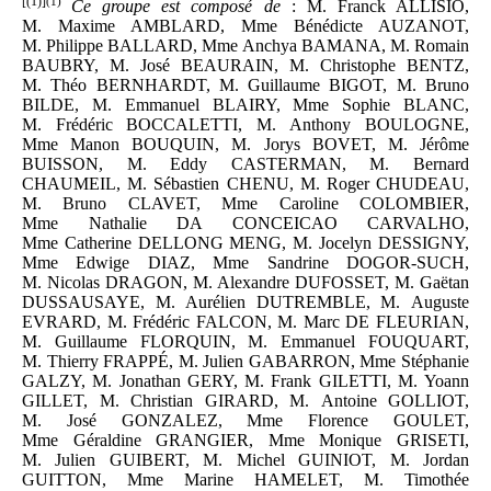
[(1)]
(1)
Ce groupe est composé de
: M. Franck ALLISIO,
M. Maxime AMBLARD, Mme Bénédicte AUZANOT,
M. Philippe BALLARD, Mme Anchya BAMANA, M. Romain
BAUBRY, M. José BEAURAIN, M. Christophe BENTZ,
M. Théo BERNHARDT, M. Guillaume BIGOT, M. Bruno
BILDE, M. Emmanuel BLAIRY, Mme Sophie BLANC,
M. Frédéric BOCCALETTI, M. Anthony BOULOGNE,
Mme Manon BOUQUIN, M. Jorys BOVET, M. Jérôme
BUISSON, M. Eddy CASTERMAN, M. Bernard
CHAUMEIL, M. Sébastien CHENU, M. Roger CHUDEAU,
M. Bruno CLAVET, Mme Caroline COLOMBIER,
Mme Nathalie DA CONCEICAO CARVALHO,
Mme Catherine DELLONG MENG, M. Jocelyn DESSIGNY,
Mme Edwige DIAZ, Mme Sandrine DOGOR-SUCH,
M. Nicolas DRAGON, M. Alexandre DUFOSSET, M. Gaëtan
DUSSAUSAYE, M. Aurélien DUTREMBLE, M. Auguste
EVRARD, M. Frédéric FALCON, M. Marc DE FLEURIAN,
M. Guillaume FLORQUIN, M. Emmanuel FOUQUART,
M. Thierry FRAPPÉ, M. Julien GABARRON, Mme Stéphanie
GALZY, M. Jonathan GERY, M. Frank GILETTI, M. Yoann
GILLET, M. Christian GIRARD, M. Antoine GOLLIOT,
M. José GONZALEZ, Mme Florence GOULET,
Mme Géraldine GRANGIER, Mme Monique GRISETI,
M. Julien GUIBERT, M. Michel GUINIOT, M. Jordan
GUITTON, Mme Marine HAMELET, M. Timothée