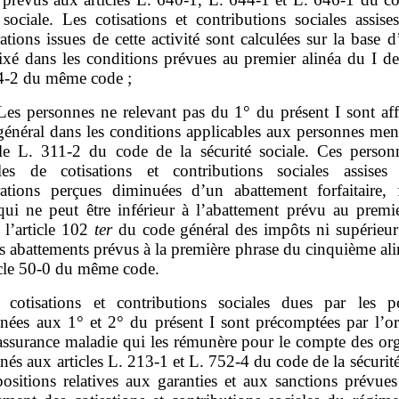
 sociale. Les cotisations et contributions sociales assise
tions issues de cette activité sont calculées sur la base 
ixé dans les conditions prévues au premier alinéa du I de 
4‑2 du même code ;
Les personnes ne relevant pas du 1° du présent I sont aff
général dans les conditions applicables aux personnes men
icle L. 311‑2 du code de la sécurité sociale. Ces person
les de cotisations et contributions sociales assises
ations perçues diminuées d’un abattement forfaitaire, 
 qui ne peut être inférieur à l’abattement prévu au premie
 l’article 102
ter
du code général des impôts ni supérieur
s abattements prévus à la première phrase du cinquième al
icle 50‑0 du même code.
 cotisations et contributions sociales dues par les p
nées aux 1° et 2° du présent I sont précomptées par l’o
’assurance maladie qui les rémunère pour le compte des or
és aux articles L. 213‑1 et L. 752‑4 du code de la sécurité
positions relatives aux garanties et aux sanctions prévues