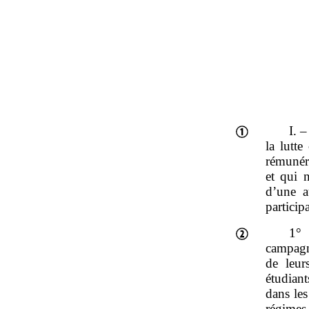
I. 
la lutt
rémunér
et qui n
d’une au
particip
1° 
campagn
de leur
étudian
dans les
régimes