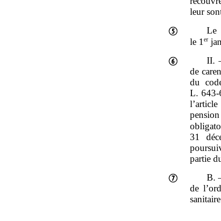
recouvr
leur son
Le
er
le 1
jan
II.
de caren
du code
L. 643‑
l’articl
pension
obligato
31 déce
poursui
partie d
B. –
de l’or
sanitair