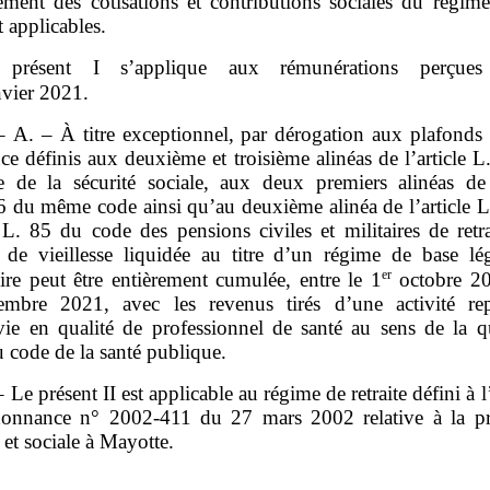
ement des cotisations et contributions sociales du régime
t applicables.
 présent I s’applique aux rémunérations perçues
vier 2021.
 – A. – À titre exceptionnel, par dérogation aux plafonds 
ce définis aux deuxième et troisième alinéas de l’article 
 de la sécurité sociale, aux deux premiers alinéas de l
6 du même code ainsi qu’au deuxième alinéa de l’article L.
e L. 85 du code des pensions civiles et militaires de retr
 de vieillesse liquidée au titre d’un régime de base lé
er
ire peut être entièrement cumulée, entre le 1
octobre 20
mbre 2021, avec les revenus tirés d’une activité re
vie en qualité de professionnel de santé au sens de la q
u code de la santé publique.
 Le présent II est applicable au régime de retraite défini à l’
donnance n° 2002‑411 du 27 mars 2002 relative à la pr
e et sociale à Mayotte.