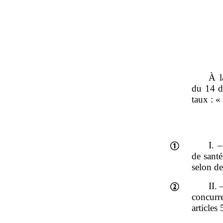
À l
du 14 d
taux : «
I. 
de santé
selon de
II.
concurre
articles