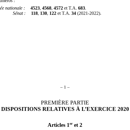
numéros :
ée nationale
:
4523
,
4568
,
4572
et T.A.
683
.
Sénat
:
118
,
130
,
122
et T.A.
34
(2021‑2022).
– 1 –
PREMIÈRE PARTIE
DISPOSITIONS RELATIVES À L’EXERCICE 2020
er
Articles 1
et 2