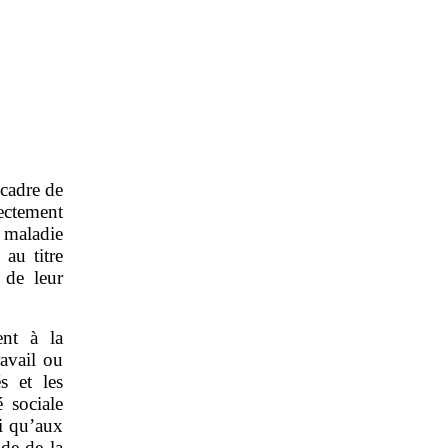
 cadre de
ectement
 maladie
 au titre
e de leur
ent à la
avail ou
s et les
 sociale
si qu’aux
de de la