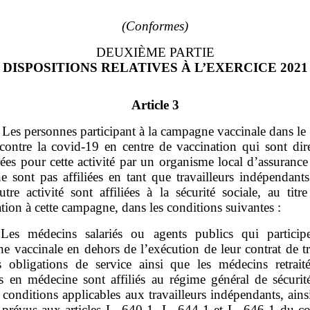
(Conformes)
DEUXIÈME PARTIE
DISPOSITIONS RELATIVES À L’EXERCICE 2021
Article 3
– Les personnes participant à la campagne vaccinale dans le
e contre la covid‑19 en centre de vaccination qui sont dir
ées pour cette activité par un organisme local d’assurance
e sont pas affiliées en tant que travailleurs indépendants
tre activité sont affiliées à la sécurité sociale, au titr
ation à cette campagne, dans les conditions suivantes :
Les médecins salariés ou agents publics qui particip
e vaccinale en dehors de l’exécution de leur contrat de tr
s obligations de service ainsi que les médecins retraité
ts en médecine sont affiliés au régime général de sécurité
 conditions applicables aux travailleurs indépendants, ain
 prévus aux articles L. 640‑1, L. 644‑1 et L. 646‑1 du co