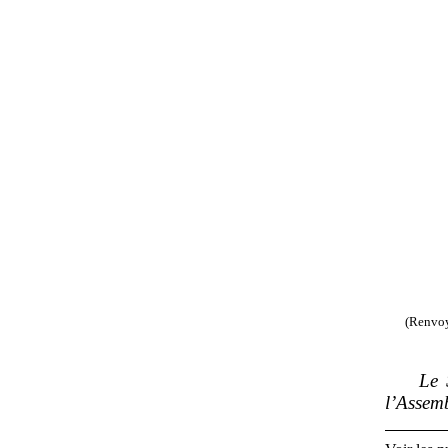
(Renvoy
Le 
l’Assemb