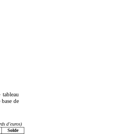
e tableau
e base de
rds d’euros)
Solde