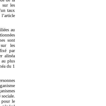
s sur les
d’un taux
l’article
iliées au
tionnées
nes sont
 sur les
fixé par
r alinéa
 au plus
inéa du 1
ersonnes
rganisme
ganismes
 sociale.
 pour le