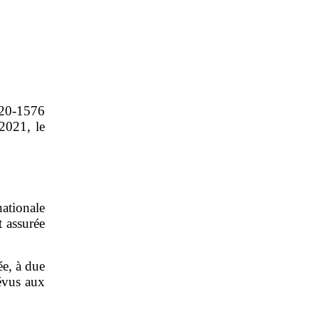
020‑1576
2021, le
ationale
t assurée
ée, à due
révus aux