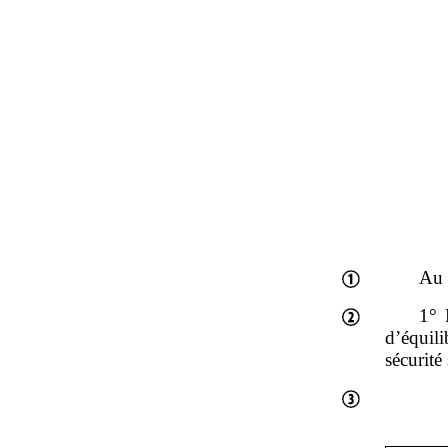
Au t
1° 
d’équili
sécurité 