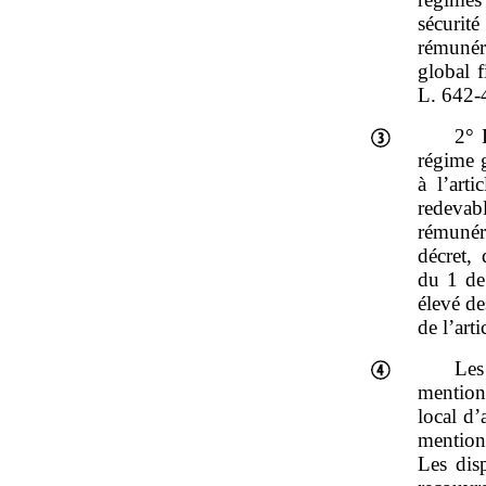
sécurité
rémunéra
global f
L. 642‑
2° 
régime 
à l’art
redevab
rémunér
décret,
du 1 de
élevé de
de l’art
Les
mention
local d
mentionn
Les dis