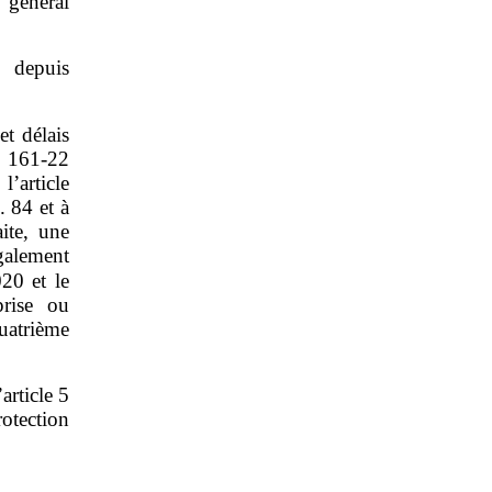
 général
 depuis
et délais
L. 161‑22
’article
 84 et à
aite, une
galement
20 et le
prise ou
uatrième
article 5
otection