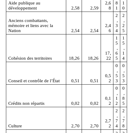
Aide publique au
2,6
8
1
développement
2,58
2,59
8
1
0
2
2
Anciens combattants,
,
,
mémoire et liens avec la
2,4
3
2
Nation
2,54
2,54
6
4
5
1
1
5
5
,
,
17,
6
1
Cohésion des territoires
18,26
18,26
22
5
4
0
0
,
,
0,5
5
5
Conseil et contrôle de l’État
0,51
0,51
2
3
3
0
0
,
,
0,1
1
8
Crédits non répartis
0,02
0,02
2
2
5
2
2
,
,
2,7
7
7
Culture
2,70
2,70
2
4
8