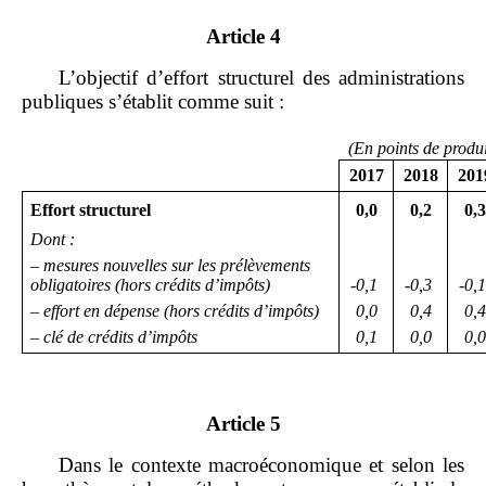
Article 4
L’objectif d’effort structurel des administrations
publiques s’établit comme suit :
(En points de produit
2017
2018
201
Effort structurel
0,0
0,2
0,3
Dont
:
–
mesures nouvelles sur les prélèvements
obligatoires (hors crédits d
’
impôts)
‑
0,1
‑
0,3
‑
0,1
–
effort en dépense (hors crédits d
’
impôts)
0,0
0,4
0,4
–
clé de crédits d
’
impôts
0,1
0,0
0,0
Article 5
Dans le contexte macroéconomique et selon les