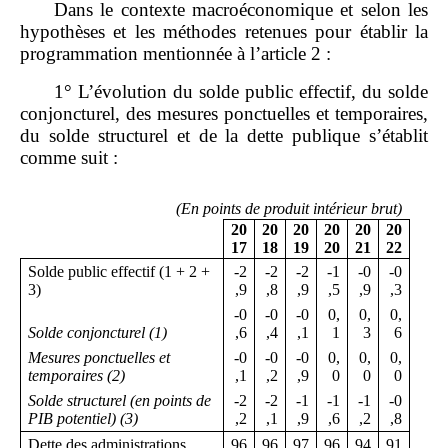
Dans le contexte macroéconomique et selon les
hypothèses et les méthodes retenues pour établir la
programmation mentionnée à l’article 2 :
1° L’évolution du solde public effectif, du solde
conjoncturel, des mesures ponctuelles et temporaires,
du solde structurel et de la dette publique s’établit
comme suit :
(En points de produit intérieur brut)
20
20
20
20
20
20
17
18
19
20
21
22
Solde public effectif (1 + 2 +
‑2
‑2
‑2
‑1
‑0
‑0
3)
,9
,8
,9
,5
,9
,3
‑0
‑0
‑0
0,
0,
0,
Solde conjoncturel (1)
,6
,4
,1
1
3
6
Mesures ponctuelles et
‑0
‑0
‑0
0,
0,
0,
temporaires (2)
,1
,2
,9
0
0
0
Solde structurel (en points de
‑2
‑2
‑1
‑1
‑1
‑0
PIB potentiel) (3)
,2
,1
,9
,6
,2
,8
Dette des administrations
96
96
97
96
94
91