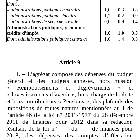
Dont
:
– administrations publiques centrales
1,0
0,3
0,8
– administrations publiques locales
1,7
0,2
0,9
– administrations de sécurité sociale
0,6
0,9
0,4
Administrations publiques, y compris
crédits d
’
impôt
1
,0
1,0
0,
5
Dont administrations publiques centrales
1,0
1,4
0,3
Article 9
I. – L’agrégat composé des dépenses du budget
général et des budgets annexes, hors mission
« Remboursements et dégrèvements » et
« Investissements d’avenir », hors charge de la dette
et hors contributions « Pensions », des plafonds des
impositions de toutes natures mentionnées au I de
l’article 46 de la loi n° 2011‑1977 du 28 décembre
2011 de finances pour 2012 dans sa rédaction
résultant de la loi n° du de finances pour
2018, des dépenses des comptes d’affectation