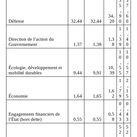
3
3
5
7
,
,
34,
9
6
Défense
32,44
32,44
20
0
0
1
1
,
,
Direction de l’action du
1,3
3
4
Gouvernement
1,37
1,38
8
9
0
1
1
0
0
,
,
Écologie, développement et
10,
5
5
mobilité durables
9,44
9,91
39
5
7
1
2
,
,
1,6
7
1
Économie
1,64
1,65
2
9
5
0
0
,
,
Engagements financiers de
0,5
4
4
l’État (hors dette)
0,55
0,55
8
3
3
5
5
2
2