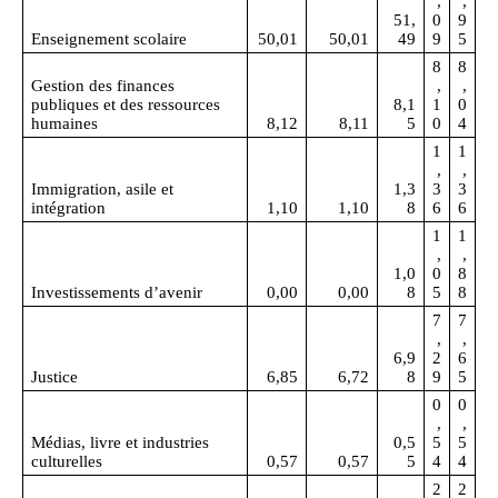
,
,
51,
0
9
Enseignement scolaire
50,01
50,01
49
9
5
8
8
Gestion des finances
,
,
publiques et des ressources
8,1
1
0
humaines
8,12
8,11
5
0
4
1
1
,
,
Immigration, asile et
1,3
3
3
intégration
1,10
1,10
8
6
6
1
1
,
,
1,0
0
8
Investissements d’avenir
0,00
0,00
8
5
8
7
7
,
,
6,9
2
6
Justice
6,85
6,72
8
9
5
0
0
,
,
Médias, livre et industries
0,5
5
5
culturelles
0,57
0,57
5
4
4
2
2