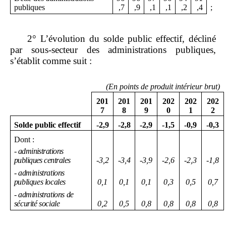
publiques
,7
,9
,1
,1
,2
,4
;
2° L’évolution du solde public effectif, décliné
par sous‑secteur des administrations publiques,
s’établit comme suit :
(
En points de produit intérieur brut
)
201
201
201
202
202
202
7
8
9
0
1
2
Solde public effectif
‑
2,9
‑
2,8
‑
2
,
9
‑
1,5
‑
0,9
‑
0,3
Dont :
‑
administrations
publiques centrales
‑
3,
2
‑
3,
4
‑
3,9
‑
2,
6
‑
2,
3
‑
1,
8
‑
administrations
publiques locales
0,1
0,1
0,
1
0,3
0,
5
0,
7
‑
administrations de
sécurité sociale
0,2
0,5
0,8
0,8
0,8
0,8