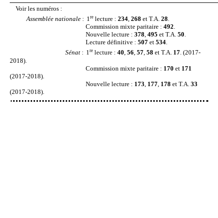
Voir les numéros
:
re
Assemblée nationale
:
1
lecture
:
234
,
268
et T.A.
28
.
Commission mixte paritaire
:
492
.
Nouvelle lecture
:
378
,
495
et T.A.
50
.
Lecture définitive
:
507
et
534
.
re
Sénat
:
1
lecture
:
40
,
56
,
57
,
58
et T.A.
17
. (2017-
2018).
Commission mixte paritaire
:
170
et
171
(2017-2018).
Nouvelle lecture
:
173
,
177
,
178
et T.A.
33
(2017-2018).