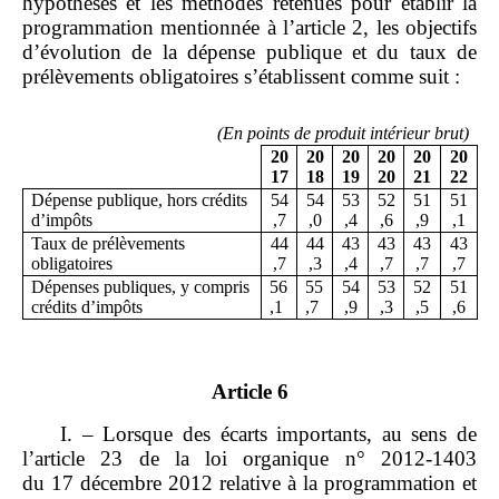
hypothèses et les méthodes retenues pour établir la
programmation mentionnée à l’article 2, les objectifs
d’évolution de la dépense publique et du taux de
prélèvements obligatoires s’établissent comme suit :
(En points de produit intérieur brut)
20
20
20
20
20
20
17
18
19
20
21
22
Dépense publique, hors crédits
54
54
53
52
51
51
d’impôts
,7
,0
,4
,6
,9
,1
Taux de prélèvements
44
44
43
43
43
43
obligatoires
,7
,3
,4
,7
,7
,7
Dépenses publiques, y compris
56
55
54
53
52
51
crédits d’impôts
,1
,7
,9
,3
,5
,6
Article 6
I. – Lorsque des écarts importants, au sens de
l’article 23 de la loi organique n° 2012‑1403
du 17 décembre 2012 relative à la programmation et