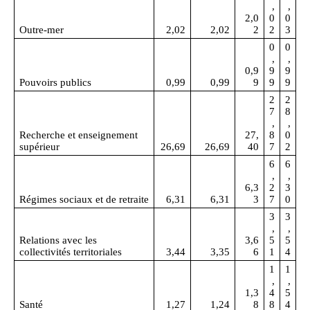
,
,
2,0
0
0
Outre‑mer
2,02
2,02
2
2
3
0
0
,
,
0,9
9
9
Pouvoirs publics
0,99
0,99
9
9
9
2
2
7
8
,
,
Recherche et enseignement
27,
8
0
supérieur
26,69
26,69
40
7
2
6
6
,
,
6,3
2
3
Régimes sociaux et de retraite
6,31
6,31
3
7
0
3
3
,
,
Relations avec les
3,6
5
5
collectivités territoriales
3,44
3,35
6
1
4
1
1
,
,
1,3
4
5
Santé
1,27
1,24
8
8
4