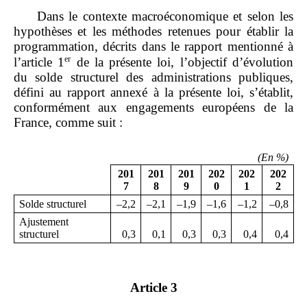
Dans le contexte macroéconomique et selon les
hypothèses et les méthodes retenues pour établir la
programmation, décrits dans le rapport mentionné à
er
l’article 1
de la présente loi, l’objectif d’évolution
du solde structurel des administrations publiques,
défini au rapport annexé à la présente loi, s’établit,
conformément aux engagements européens de la
France, comme suit :
(
En
%
)
201
201
201
202
202
202
7
8
9
0
1
2
Solde structurel
–2,2
–2,1
–1,9
–1,6
–1,2
–0,8
Ajustement
structurel
0,3
0,1
0,3
0,3
0,4
0,4
Article 3