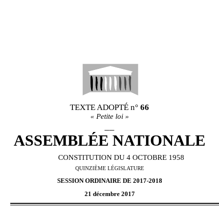
TEXTE ADOPT
É
n°
66
«
Petite loi
»
__
ASSEMBL
É
E NATIONALE
CONSTITUTION DU 4 OCTOBRE 1958
QUINZI
È
ME L
É
GISLATURE
SESSION ORDINAIRE DE
2017-2018
21 décembre 2017