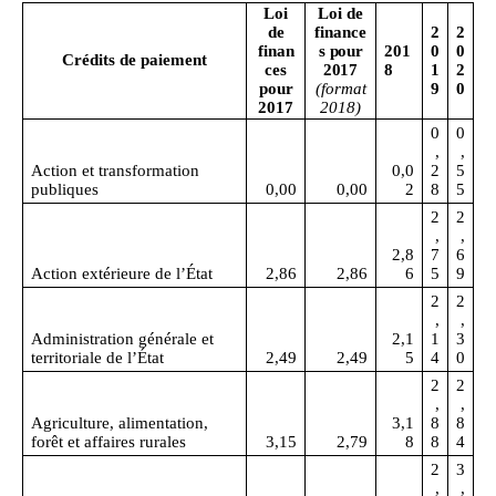
Loi
Loi de
de
finance
2
2
finan
s
pour
201
0
0
Crédits de paiement
ces
2017
8
1
2
pour
(format
9
0
2017
2018)
0
0
,
,
Action et transformation
0,0
2
5
publiques
0,00
0,00
2
8
5
2
2
,
,
2,8
7
6
Action extérieure de l’État
2,86
2,86
6
5
9
2
2
,
,
Administration générale et
2,1
1
3
territoriale de l’État
2,49
2,49
5
4
0
2
2
,
,
Agriculture, alimentation,
3,1
8
8
forêt et affaires rurales
3,15
2,79
8
8
4
2
3
,
,