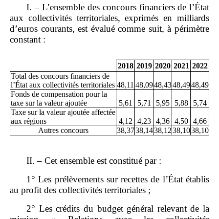
I. – L’ensemble des concours financiers de l’État
aux collectivités territoriales, exprimés en milliards
d’euros courants, est évalué comme suit, à périmètre
constant :
2018
2019
2020
2021
2022
Total des concours financiers de
l’État aux collectivités territoriales
48,11
48,09
48,43
48,49
48,49
Fonds de compensation pour la
taxe sur la valeur ajoutée
5,61
5,71
5,95
5,88
5,74
Taxe sur la valeur ajoutée affectée
aux régions
4,12
4,23
4,36
4,50
4,66
Autres concours
38,37
38,14
38,12
38,10
38,10
II. – Cet ensemble est constitué par :
1° Les prélèvements sur recettes de l’État établis
au profit des collectivités territoriales ;
2° Les crédits du budget général relevant de la