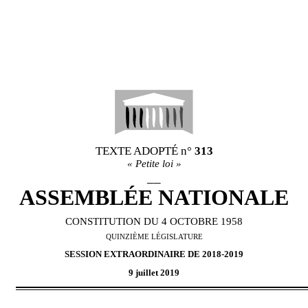
TEXTE ADOPT
É
n°
313
«
Petite loi
»
__
ASSEMBL
É
E NATIONALE
CONSTITUTION DU 4 OCTOBRE 1958
QUINZI
È
ME L
É
GISLATURE
SESSION EXTRAORDINAIRE DE
2018-2019
9 juillet 2019