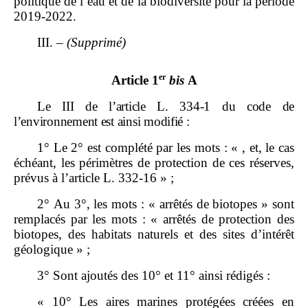
politique de l’eau et de la biodiversité pour la période
2019‑2022.
III. –
(Supprimé)
er
Article 1
bis
A
Le
III de l’article
L.
334
‑
1 du code de
l’environnement est ainsi modifié
:
1° Le 2° est complété par les mots : « , et, le cas
échéant, les périmètres de protection de ces réserves,
prévus à l’article L. 332‑16 » ;
2° Au 3°, les mots : « arrêtés de biotopes » sont
remplacés par les mots : « arrêtés de protection des
biotopes, des habitats naturels et des sites d’intérêt
géologique » ;
3° Sont ajoutés des 10° et 11° ainsi rédigés :
« 10° Les aires marines protégées créées en