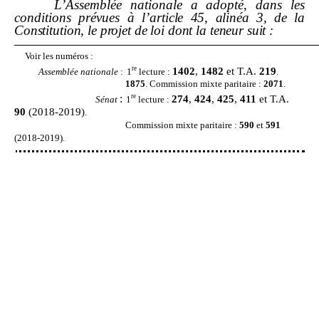
L’Assemblée nationale a adopté, dans les
conditions prévues à
l’article
45, alinéa
3, de la
Constitution, le projet de loi dont la teneur suit
:
Voir les numéros
:
re
1402
,
1482
et T.A.
219
Assemblée nationale
:
1
lecture
:
.
1875
. Commission mixte paritaire
:
2071
.
re
:
274
,
424
,
425
,
411
et T.A.
Sénat
1
lecture
:
90
(2018
‑
2019)
.
Commission mixte paritaire
:
590
et
591
(2018-2019).