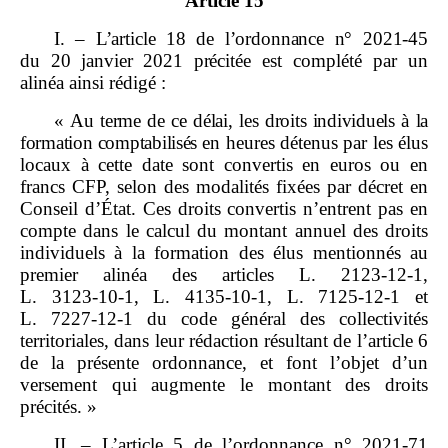
Article 15
I.
–
L’article
18 de l’ordonnance n°
2021
‑
45
du
20
janvier
2021 précitée
est complété par un
alinéa ainsi rédigé :
«
Au terme de ce délai, les droits individuels à la
formation comptabilisés
en heures détenus par les élus
locaux à cette date sont convertis en euros ou en
francs CFP, selon des modalités fixées par décret en
Conseil d’État. Ces droits convertis n’entrent pas en
compte dans le calcul du montant annuel des droits
individuels à la formation des élus mentionnés au
premier alinéa des articles L. 2123‑12‑1,
L. 3123‑10‑1, L. 4135‑10‑1, L. 7125‑12‑1 et
L. 7227‑12‑1 du code général des collectivités
territoriales, dans leur rédaction résultant de l’article 6
de la présente ordonnance, et font l’objet d’un
versement qui augmente le montant des droits
précités. »
II. – L’article 5 de l’ordonnance n° 2021‑71