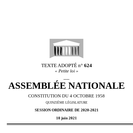
TEXTE ADOPT
É
n°
624
«
Petite loi
»
__
ASSEMBL
É
E NATIONALE
CONSTITUTION DU 4 OCTOBRE 1958
QUINZI
È
ME L
É
GISLATURE
SESSION ORDINAIRE DE 2020-2021
10 juin 2021