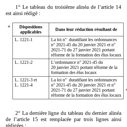
1° Le tableau du troisième alinéa de l’article 14
est ainsi rédigé :
«
Dispositions
Dans leur rédaction résultant de
applicables
L. 1221-1
La loi n°
duratifiant les ordonnances
n°
2021
‑
45 du 20
janvier
2021 et n°
2021-71 du
27
janvier
2021 portant
réforme de la formation des élus locaux
L. 1221-2
L’ordonnance n° 2021-45 du
20
janvier
2021 portant réforme de la
formation des élus locaux
L. 1221-3 et
La loi n°
duratifiant les ordonnances
L.
1221
‑
4
n°
2021
‑
45 du 20
janvier
2021 et n°
2021-71 du
27
janvier
2021 portant
réforme de la formation des élus locaux
2° La dernière ligne du tableau du dernier alinéa
de l’article 15 est remplacée par trois lignes ainsi
rédigées :