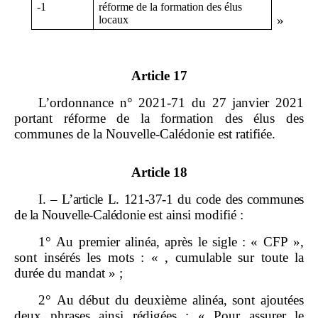
‑
1
réforme de la formation des élus
»
locaux
Article 17
L’ordonnance n° 2021‑71 du 27 janvier 2021
portant réforme de la formation des élus des
communes de la Nouvelle‑Calédonie est ratifiée.
Article 18
I.
–
L’article L.
121
‑
37
‑
1 du code des communes
de la Nouvelle
‑
Calédonie
est ainsi modifié :
1° Au premier alinéa, après le sigle : « CFP »,
sont insérés les mots : « , cumulable sur toute la
durée du mandat » ;
2° Au début du deuxième alinéa, sont ajoutées
deux phrases ainsi rédigées : « Pour assurer le