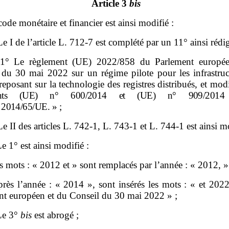
Article 3
bis
code monétaire et financier est ainsi modifié :
Le I de l’article L. 712‑7 est complété par un 11° ainsi rédig
1° Le règlement (UE) 2022/858 du Parlement europée
 du 30 mai 2022 sur un régime pilote pour les infrastruc
eposant sur la technologie des registres distribués, et modi
ents (UE)
n°
600/2014 et (UE)
n°
909/201
2014/65/UE.
»
;
Le II des articles L. 742‑1, L. 743‑1 et L. 744‑1 est ainsi m
e 1° est ainsi modifié :
es mots : « 2012 et » sont remplacés par l’année : « 2012, »
près l’année : « 2014 », sont insérés les mots : « et 202
nt européen et du Conseil du 30 mai 2022 » ;
e 3°
bis
est abrogé ;