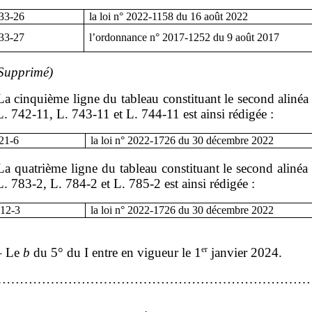
133
‑
26
la loi n°
2022
‑
1158 du 16
août
2022
133
‑
27
l’ordonnance n°
2017
‑
1252 du 9
août
2017
Supprimé)
La cinquième ligne du tableau constituant le second alinéa
 L. 742‑11, L. 743‑11 et L. 744‑11 est ainsi rédigée :
221
‑
6
la loi n°
2022
‑
1726 du 30
décembre
2022
La quatrième ligne du tableau constituant le second alinéa
 L. 783‑2, L. 784‑2 et L. 785‑2 est ainsi rédigée :
612
‑
3
la loi n°
2022
‑
1726 du 30
décembre
2022
er
 – Le
b
du 5° du I entre en vigueur le 1
janvier 2024.
…………………………………………………………………