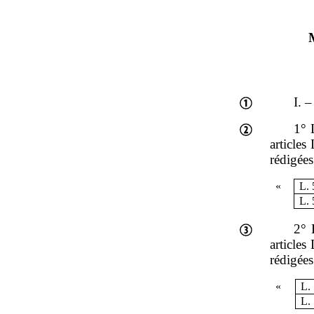
M
I. 
1° 
articles
rédigées
«
L. 
L. 
2° 
articles
rédigées
«
L.
L.