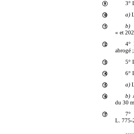
3° 
a)
L
b)
A
« et 20
4°
abrogé ;
5° 
6° 
a)
L
b)
A
du 30 m
7°
L. 775‑
…