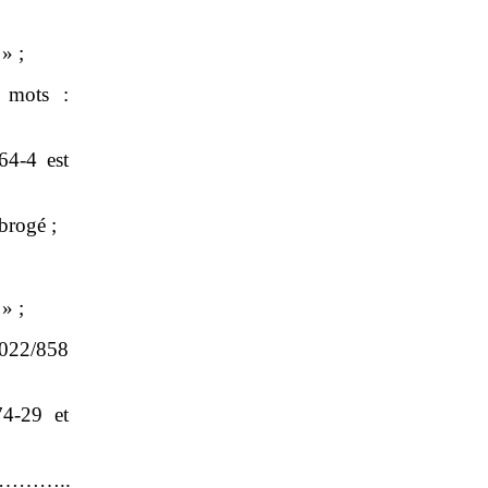
» ;
 mots :
64‑4 est
abrogé ;
» ;
2022/858
74‑29 et
……..