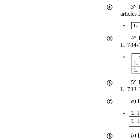
3° 
articles
«
L.
4° 
L. 784‑1
«
L.
L.
5° 
L. 733‑3
a)
L
«
L. 
L. 
b)
L