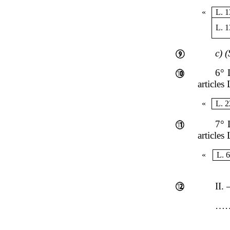
«
L. 
L. 
c)
(
6° 
articles
«
L. 
7° 
articles
«
L. 
II.
…