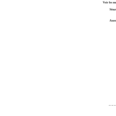
Voir les n
Séna
Asse
…