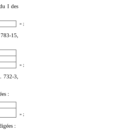
 du I des
»
;
. 783‑15,
»
;
L. 732‑3,
ées :
»
;
digées :