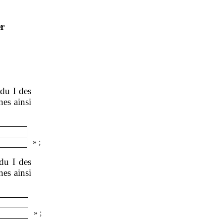
er
 du I des
nes ainsi
»
;
 du I des
nes ainsi
»
;