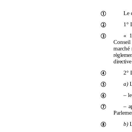
Le 
1° 
« 1
Conseil
marché r
règlem
directive
2° 
a)
L
– l
– a
Parleme
b)
L