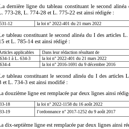
La dernière ligne du tableau constituant le second alinéa
 L. 773‑28, L. 774‑28 et L. 775‑22 est ainsi rédigée :
 531
‑
12
la loi n°
2022
‑
401 du 21
mars
2022
Le tableau constituant le second alinéa du I des articles L
5 et L. 785‑14 est ainsi rédigé :
Articles applicables
Dans leur rédaction résultant de
 634
‑
1 à L.
634
‑
3
la loi n°
2022
‑
401 du 21
mars
2022
 634
‑
4
la loi n°
2016
‑
1691 du 9
décembre
2016
Le tableau constituant le second alinéa du I des articles 
 et L. 734‑3 est ainsi modifié :
a douzième ligne est remplacée par deux lignes ainsi rédig
133
‑
18
la loi n°
2022
‑
1158 du 16
août
2022
133
‑
19
l’ordonnance n°
2017
‑
1252 du 9
août
2017
a dix‑septième ligne est remplacée par deux lignes ainsi ré