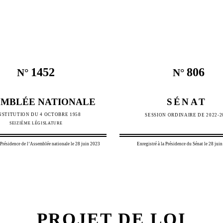
1452
806
N°
N°
EMBLÉE NATIONALE
SÉNAT
STITUTION DU 4 OCTOBRE 1958
SESSION
ORDINAIRE
DE
2022-2
SEIZIÈME LÉGISLATURE
a Présidence de l’Assemblée nationale le 28 juin 2023
Enregistré à la Présidence du Sénat le 28 jui
PROJET DE LOI