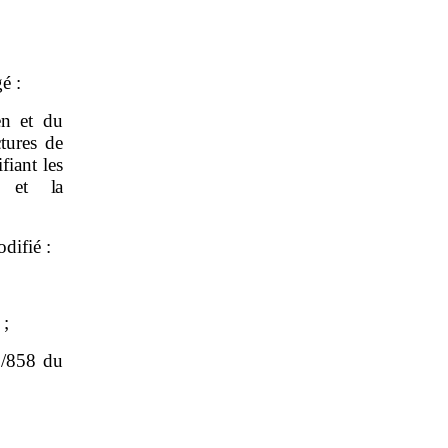
é :
n et du
tures de
fiant les
4 et la
odifié :
 ;
2/858 du