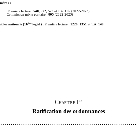
uméros
:
t
:
Première lecture :
540
,
572, 573
et T.A.
106
(2022-2023)
Commission mixte paritaire :
805
(2022-2023)
ème
mblée nationale (16
législ.)
: Première lecture :
1226
,
1351
et T.A.
140
er
Chapitre I
Ratification des ordonnances
…………………………………………………………………