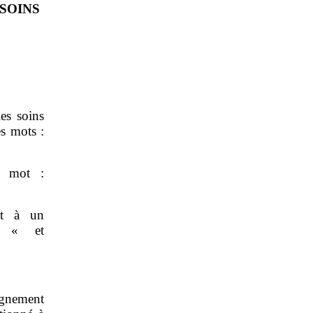
SOINS
les soins
es mots :
e mot :
et à un
: « et
gnement