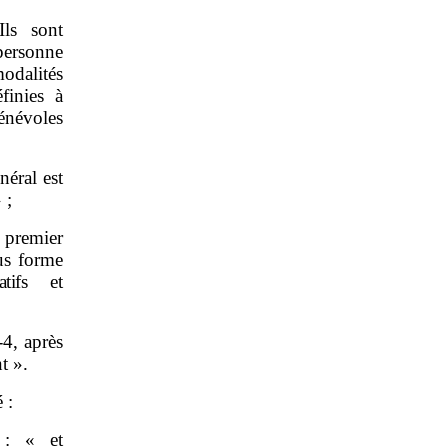
Ils sont
personne
odalités
finies à
bénévoles
néral est
 ;
u premier
ous forme
tifs et
‑4, après
t ».
 :
 : « et