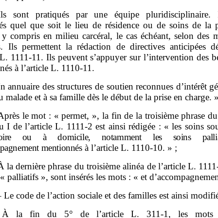
ls sont pratiqués par une équipe pluridisciplinaire. 
és quel que soit le lieu de résidence ou de soins de la 
 y compris en milieu carcéral, le cas échéant, selon des m
s. Ils permettent la rédaction de directives anticipées dé
e L. 1111‑11. Ils peuvent s’appuyer sur l’intervention des 
és à l’article L. 1110‑11.
n annuaire des structures de soutien reconnues d’intérêt gé
u malade et à sa famille dès le début de la prise en charge. »
Après le mot : « permet, », la fin de la troisième phrase d
u I de l’article L. 1111‑2 est ainsi rédigée : « les soins s
toire ou à domicile, notamment les soins pallia
pagnement mentionnés
à l’article L. 1110‑10. » ;
À la dernière phrase du troisième alinéa de l’article L. 1111
 « palliatifs », sont insérés les mots : « et d’accompagnemen
– Le code de l’action sociale et des familles est ainsi modifié
 À la fin du 5° de l’article L. 311‑1, les mots