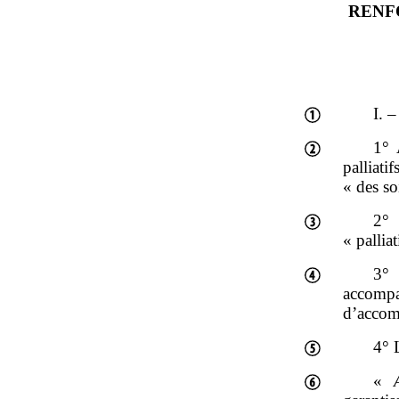
RENF
I. 
1° 
palliati
« des soi
2° 
« pallia
3°
accom
d’acco
4° 
«