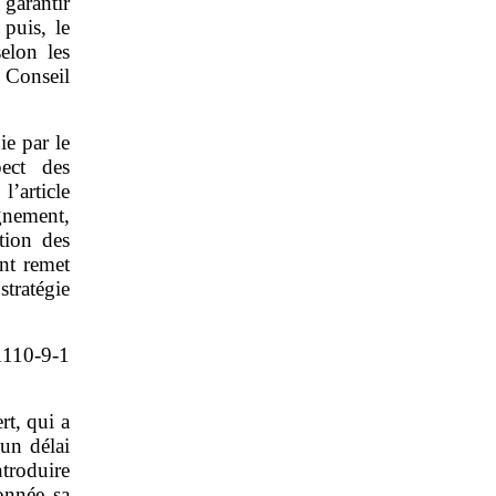
garantir
 puis, le
elon les
 Conseil
e par le
ect des
’article
gnement,
ation des
nt remet
tratégie
 1110‑9‑1
rt, qui a
 un délai
ntroduire
onnée sa