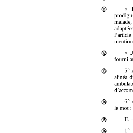
« I
prodigu
malade,
adaptée
l’articl
mentionn
« U
fourni a
5° 
alinéa d
ambula
d’accom
6° 
le mot :
II. 
1°