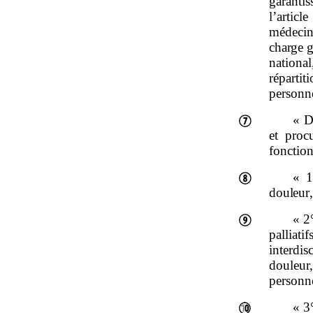
garanti
l’articl
médecin
charge g
national
réparti
personn
« D
et proc
fonction
«
1
douleur
« 2
palliat
interdi
douleur,
personne
« 3