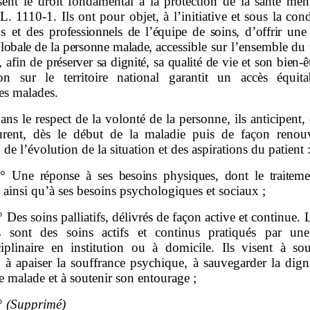
ssent le droit fondamental à la protection de la santé men
e L. 1110‑1. Ils ont pour objet, à l’initiative et sous la con
s et des
professionnels de l’équipe de soins, d’offrir une
lobale de la personne malade,
accessible sur l’ensemble du t
,
afin de préserver sa dignité, sa qualité de vie et son bien
‑
ê
tion sur le territoire national garantit un accès équit
es malades.
ans le respect de la volonté de la personne, ils anticipent,
urent, dès le début de la maladie puis de façon renou
 de l’évolution de la situation et des aspirations du patient 
°
Une réponse à ses besoins physiques, dont le traiteme
, ainsi qu’à ses besoins psychologiques et sociaux ;
° Des soins palliatifs, délivrés de façon active et continue. 
ifs sont des soins actifs et continus pratiqués par un
sciplinaire en institution ou à domicile. Ils visent à sou
 à apaiser la souffrance psychique, à sauvegarder la dign
 malade et à soutenir son entourage ;
°
(Supprimé)