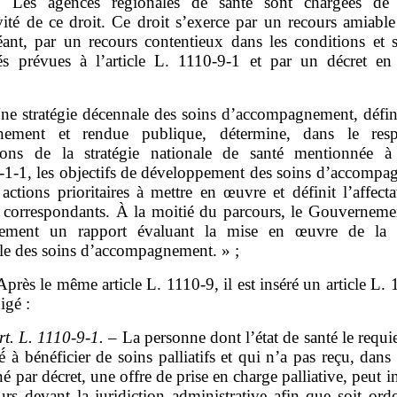
t. Les agences régionales de santé sont chargées de 
ivité de ce droit. Ce droit s’exerce par un recours amiable
éant, par un recours contentieux dans les conditions et s
és prévues à l’article L. 1110‑9‑1 et par un décret en
ne stratégie décennale des soins d’accompagnement, défini
nement et rendue publique, détermine, dans le resp
tions de la stratégie nationale de santé mentionnée à l
‑1‑1, les objectifs de développement des soins d’accompa
 actions prioritaires à mettre en œuvre et définit l’affect
correspondants. À la moitié du parcours, le Gouverneme
ement un rapport évaluant la mise en œuvre de la s
le des soins d’accompagnement. » ;
Après le même article L. 1110‑9, il est inséré un article L.
igé :
rt.
L.
1110
‑
9
‑
1.
– La personne dont l’état de santé le requie
 à bénéficier de soins palliatifs et qui n’a pas reçu, dans
é par décret, une offre de prise en charge palliative, peut i
urs devant la juridiction administrative afin que soit ord