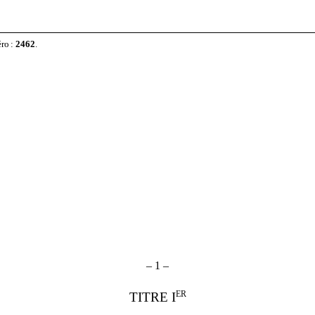
éro
:
2462
.
–
1
–
ER
TITRE I