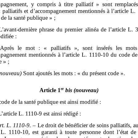
pagnement, y compris à titre palliatif » sont remplacés
« palliatifs et d’accompagnement mentionnés à l’article L.
de la santé publique » ;
L’avant‑dernière phrase du premier alinéa de l’article L. 
difiée :
près le mot : « palliatifs », sont insérés les mot
pagnement mentionnés à l’article L. 1110‑10 du code de 
 » ;
(nouveau)
Sont ajoutés les mots : « du présent code ».
er
Article 1
bis
(nouveau)
ode de la santé publique est ainsi modifié :
’article L. 1110‑9 est ainsi rédigé :
rt.
L.
1110
‑
9.
– Le droit de bénéficier de soins palliatifs, a
e L. 1110‑10, est garanti à toute personne dont l’état de 