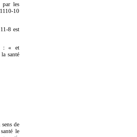
 par les
 1110‑10
311‑8 est
s : « et
la santé
u sens de
santé le