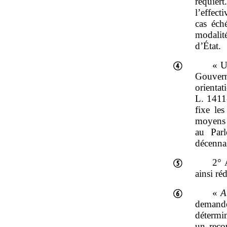
requier
l’effect
cas éch
modalit
d’État.
« U
Gouver
orienta
L. 1411
fixe les
moyens 
au Parl
décenna
2° 
ainsi réd
«
A
demandé́
détermin
un reco