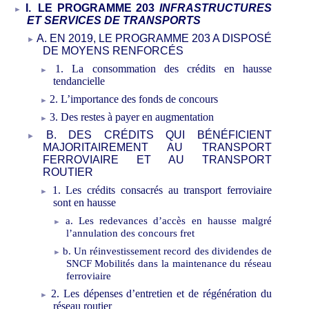
I.
LE PROGRAMME
203
INFRASTRUCTURES
ET SERVICES DE TRANSPORTS
A.
EN
20
19
, LE PROGRAMME
203 A DISPOSÉ
DE MOYENS
RENFORCÉS
1.
La consommation des crédits en hausse
tendancielle
2.
L’importance des fonds de concours
3.
Des restes à payer en augmentation
B.
DES CRÉDITS QUI BÉNÉFICIENT
MAJORITAIREMENT AU TRANSPORT
FERROVIAIRE ET AU TRANSPORT
ROUTIER
1.
Les crédits consacrés au transport ferroviaire
sont
en hausse
a.
Les redevances d’accès en hausse malgré
l’annulation des concours fret
b.
Un réinvestissement record des dividendes de
SNCF
Mobilités dans la maintenance du réseau
ferroviaire
2.
Les dépenses d’entretien et de régénération du
réseau routier