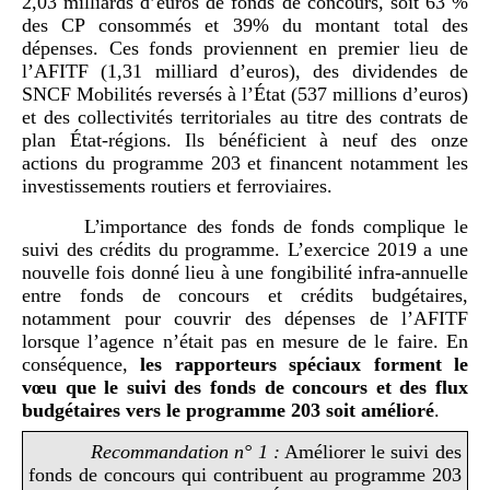
2,03 milliards d’euros de fonds de concours, soit 63 %
des CP consommés et 39% du montant total des
dépenses. Ces fonds proviennent en premier lieu de
l’AFITF (1,31 milliard d’euros), des dividendes de
SNCF Mobilités reversés à l’État (537 millions d’euros)
et des collectivités territoriales au titre des contrats de
plan État-régions. Ils bénéficient à neuf des onze
actions du programme 203 et financent notamment les
investissements routiers et ferroviaires.
L’importance des fonds de fonds complique le
su
ivi des crédits du programm
e. L’exercice 2019 a une
nouvelle fois donné lieu à une fongibilité infra-annuelle
entre fonds de concours et crédits budgétaires,
notamment pour couvrir des dépenses de l’AFITF
lorsque l’agence n’était pas en mesure de le faire. En
conséquence,
les
rapporteurs
spéciaux forment le
vœu que le suivi des fonds de concours et des flux
budgétaires vers le programme
203 soit amélioré
.
Recommandation
n°
1
:
Améliorer le suivi des
fonds de concours qui contribuent au programme 203