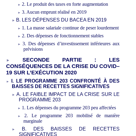
2.
Le produit des taxes en
forte augmentation
3.
Aucun emprunt réalisé en
2019
B.
LES DÉPENSES DU BACEA EN
2019
1.
La masse salariale continue de peser lourdement
2.
Des dépenses de fonctionnement stables
3.
Des dépenses d’investissement inférieures aux
prévisions
SECONDE
PARTIE
: LES
CONSÉQUENCES
DE
LA CRISE DU
C
OVID–
19 SUR L’EXÉCUTION
2020
I.
LE PROGRAMME
203
CONFRONTÉ À
DES
BAISSE
S
DE RECETTES SIGNIFICATIVE
S
A.
LE FAIBLE IMPACT DE LA CRISE SUR
LE
PROGRAMME
203
1.
Les dépenses du programme
203 peu affectées
2.
Le programme 203 mobilisé
de
manière
marginale
B.
DES BAISSES DE RECETTES
SIGNIFICATIVES