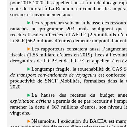
pour 2015‑2020. Ils appellent aussi à un déblocage rapi
route du littoral à La Réunion, en conciliant les impér
sociaux et environnementaux.
►
Les rapporteurs saluent la hausse des ressour
rattachés au programme 203, mais soulignent que 
recettes fiscales affectées à l’AFITF (2,5 milliards d’e
la SGP (662 millions d’euros) demeure un point d’attent
►
Les rapporteurs constatent aussi l’augmenta
fiscales (1,55 milliard d’euros en 2019), liées à l’évolut
dérogatoires de TICPE et de TICFE, et appellent à en éva
►
Longtemps fragile, la soutenabilité du CAS
S
de transport conventionnés de voyageurs
est confortée 
productivité de SNCF Mobilités, formalisés dans la 
2020.
►
La hausse des recettes du budget an
exploitation aériens
a permis de ne pas recourir à l’emp
ramener la dette à 667 millions d’euros, son niveau l
vingt ans.
►
Néanmoins, l’exécution du BACEA est marqu
sous‑exécution des dépenses d’investissement de la navi