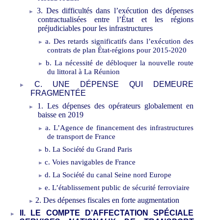
3.
Des difficultés dans
l’exécution
des dépenses
contractualisées entre l’État et les régions
préjudiciables pour les infrastructures
a.
Des retards significatifs dans l’exéc
ution des
contrats de plan État
‑
régions
pour
2015-2020
b.
La nécessité de débloquer l
a
nouvelle
route
du littoral à La
Réunion
C.
UNE DÉPENSE QUI DEMEURE
FRAGMENTÉE
1.
Les dépenses des opérateurs
globalement
en
baisse en
2019
a.
L’Agence
de financement des infrastructure
s
de transport de France
b.
La Société du Grand Paris
c.
Voies navigables de France
d.
L
a Société du
canal
Seine n
ord Europe
e.
L’établissement
publi
c
de
sécurité ferroviaire
2.
D
es dépenses fiscales en forte
augmentation
II.
LE COMPTE D’AFFECTATION SPÉCIALE