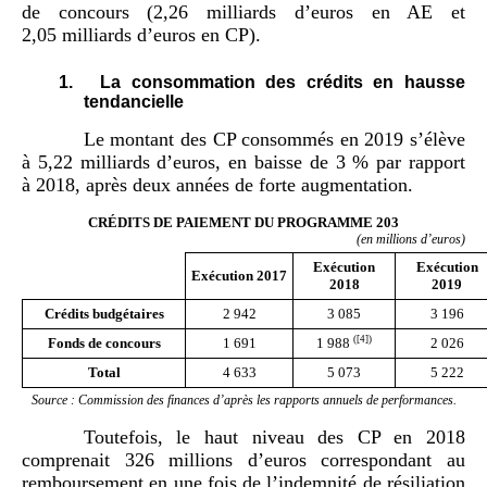
de concours (2,26 milliards d’euros en AE et
2,05 milliards d’euros en CP).
1.
La consommation des crédits en hausse
tendancielle
Le montant des CP consommés en 2019 s’élève
à 5,22 milliards d’euros, en baisse de 3 % par rapport
à 2018, après deux années de forte augmentation.
CRÉDITS DE PAIEMENT DU PROGRAMME 203
(en millions d’euros)
Exécution
Exécution
Exécution 2017
2018
2019
Crédits budgétaires
2 942
3 085
3 196
(
[4]
)
Fonds de concours
1 691
2 026
1 988
Total
4 633
5 073
5 222
Source : Commission des finances d’après les rapports annuels de performances.
Toutefois, le haut niveau des CP en 2018
comprenait 326 millions d’euros correspondant au
remboursement en une fois de l’indemnité de résiliation