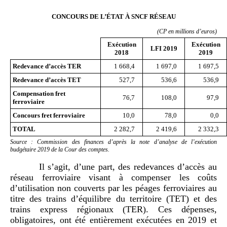
CONCOURS DE L’ÉTAT À SNCF RÉSEAU
(CP en millions d’euros)
Exécution
Exécution
LFI 2019
2018
2019
Redevance d’accès TER
1 668,4
1 697,0
1 697,5
Redevance d’accès TET
527,7
536,6
536,9
Compensation fret
76,7
108,0
97,9
ferroviaire
Concours fret ferroviaire
10,0
78,0
0,0
TOTAL
2 282,7
2 419,6
2 332,3
Source : Commission des finances d’après la note d’analyse de l’exécution
budgétaire 2019 de la Cour des comptes.
Il s’agit, d’une part, des redevances d’accès au
réseau ferroviaire visant à compenser les coûts
d’utilisation non couverts par les péages ferroviaires au
titre des trains d’équilibre du territoire (TET) et des
trains express régionaux (TER). Ces dépenses,
obligatoires, ont été entièrement exécutées en 2019 et