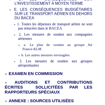
L’INVESTISSEMENT À MOYEN TERME
E.
LES CONSÉQUENCES BUDGÉTAIRES
SUR LE TRANSPORT AÉRIEN EN DEHORS
DU BACEA
1.
Toutes les dépenses de
transport
aérien ne sont
pas retracées dans le BACEA
2.
Le
s mesures de
soutien
aux compagnies
aériennes
a.
Le plan de soutien au groupe Air
France
‑
KLM
b.
Les autres mesures envisagées
3.
Les mesures de soutien aux
groupes
aéroportuaires
EXAMEN EN COMMISSION
AUDITION
S ET CONTRIBUTIONS
ÉCRITES
SOLLICITÉES PAR LES
RAPPORTEUR
S
SP
É
CIA
UX
ANNEXE
: SOURCES UTILISÉES