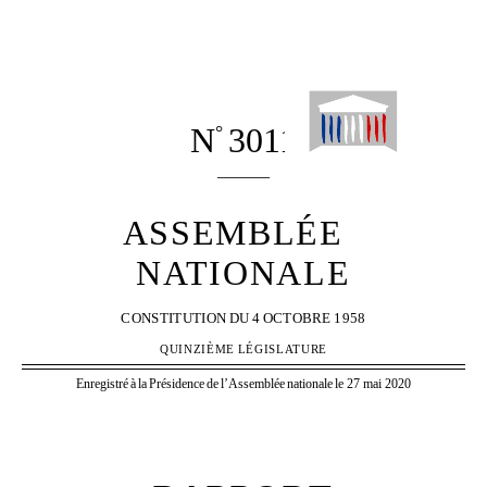
N
3011
°
______
ASSEMBLÉE
NATIONALE
CONSTITUTION
DU
4
OCTOBRE
1958
QUINZIÈME
LÉGISLATURE
Enregistré
à
la
Présidence
de
l’Assemblée
nationale
le 27 mai 2020