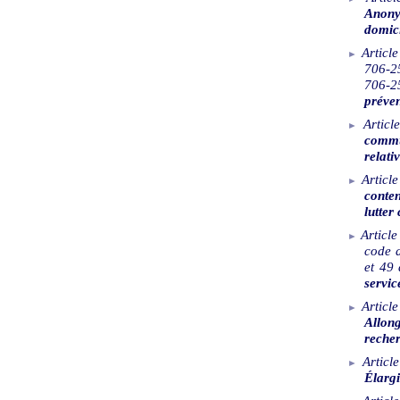
Anony
domici
Article
706-2
706-
préven
Article
commu
relati
Article
conten
lutter
Article
code d
et 49 
servic
Article
Allon
reche
Article
Élarg