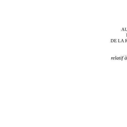
AU
DE LA 
relatif 