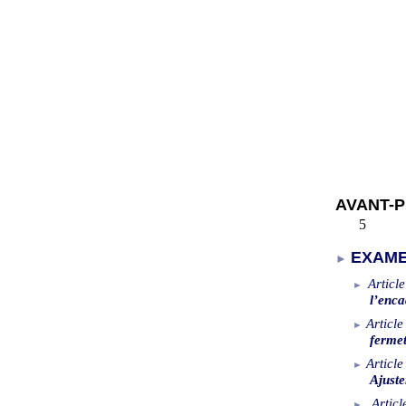
AVANT-
5
EXAME
Article
l’enca
Article
fermet
Article
Ajust
Articl