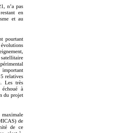
21, n’a pas
restant en
risme et au
nt pourtant
 évolutions
eignement,
satellitaire
xpérimental
 important
 5 relatives
e. Les très
t échoué à
n du projet
ée maximale
 (MICAS) de
mité de ce