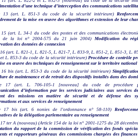
11 (art. L. 822-2 et L. 852-3 [nouveau] du code de la sécurité inté
mentation d’une technique d’interception des
communications satellita
e
13 (art. L. 851-3 du code de la sécurité intérieure)
Renforcem
drement de la mise en œuvre des algorithmes et extension de leur ch
15 (art. L. 34-1 du code des postes et des communications électroni
6 de la loi n° 2004-575 du 21 juin 2004)
Modification du rég
rvation des données de connexion
16 (art. L. 821-1, L. 821-5, L. 821-7, L. 833-9, L. 851-2, L. 851-3, L. 8
et L. 853-3 du code de la sécurité intérieure)
Procédure de contrôle pr
ise en œuvre des techniques de renseignement sur le territoire national
16 bis (art. L. 853-3 du code de la sécurité intérieure)
Simplificatio
ure de maintenance et de retrait des dispositifs installés dans des domi
e
17 (art. L. 706-105-1 [nouveau] du code de procédure p
nication d’information par les services judiciaires aux services de
ant des missions en matière de sécurité et de défense des sy
rmations et aux services de renseignement
e
17 bis (art. 6 nonies de l’ordonnance n° 58-110)
Renforceme
atives de la délégation parlementaire au renseignement
17 ter A (nouveau) (Article 154 de la loi n° 2001‑1275 du 28 décembr
ntation du rapport de la commission de vérification des fonds spéci
dents et rapporteurs généraux des commissions chargées des finances