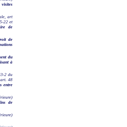
visites
le, art
5-22 et
aire de
roit de
mations
ment du
isant à
863-2 du
 art. 48
s entre
rieure)
ins de
rieure)