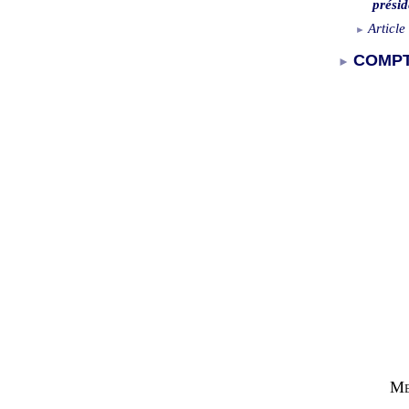
présid
Article
COMPT
Me