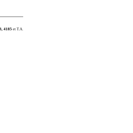
3, 4185
et T.A.