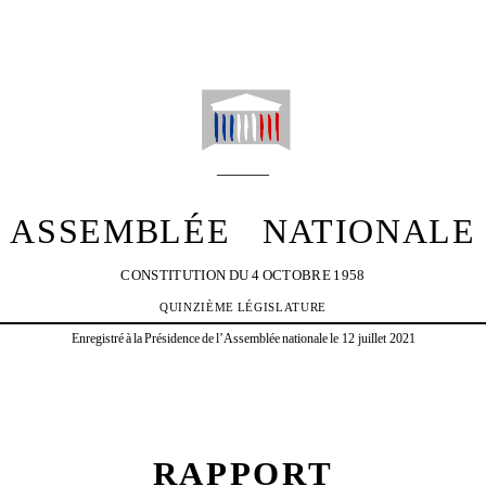
—
1
—
°
N
4335
______
ASSEMBLÉE
NATIONALE
CONSTITUTION
DU
4
OCTOBRE
1958
QUINZIÈME
LÉGISLATURE
Enregistré
à
la
Présidence
de
l’Assemblée
nationale
le 12 juillet 2021
RAPPORT