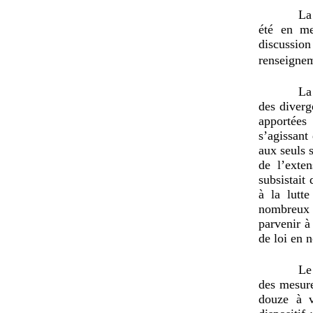
La
été en me
discussion
renseigne
La
des diverg
apportées
s’agissant 
aux seuls 
de l’exte
subsistait 
à la lutte
nombreux 
parvenir à
de loi en n
Le
des mesure
douze à v