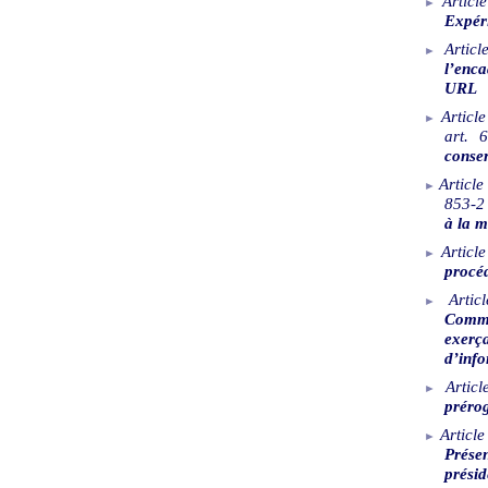
Article
Expéri
Articl
l’enca
URL
Article
art. 
conse
Article
853-2 
à la m
Article
procéd
Articl
Commu
exerç
d’info
Articl
prérog
Article
Prése
prési