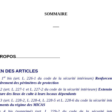
SOMMAIRE
___
PROPOS
............................................
N DES ARTICLES
er
1
bis (art. L. 226-1 du code de la sécurité intérieure)
Renforcem
drement des périmètres de protection
2 (art. L. 227-1 et L. 227-2 du code de la sécurité intérieure)
Extensio
ure des lieux de culte à leurs locaux dépendants
3 (art. L. 228-2, L. 228-4, L. 228-5 et L. 228-6 du code la sécurité int
ements du régime des MICAS
e
4 bis (supprimé) (art. L. 229-2 du code de la sécurité inté