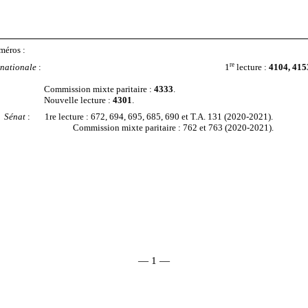
méros :
re
 nationale
: 1
lecture :
4104, 415
Commission mixte paritaire :
4333
.
Nouvelle lecture :
4301
.
Sénat
:
1re lecture : 672, 694, 695, 685, 690 et T.A. 131 (2020-2021).
Commission mixte paritaire :
762 et 763 (2020-2021).
—
1
—