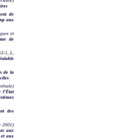
rieure)
ires
ent de
amp aux
ques et
ime de
53-1, L.
éalable
n de la
ciles
énale)
 l’État
stèmes
nt des
e 2001)
aux aux
 et aux