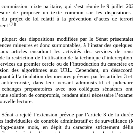
 commission mixte paritaire, qui s’est réunie le 9 juillet 20
sure de proposer un texte commun sur les dispositions 
 du projet de loi relatif à la prévention d’actes de terro
(
[1]
)
ment
.
 plupart des dispositions modifiées par le Sénat présentaie
ences mineures et donc surmontables, à l’instar des quelques
 aux articles encadrant les activités des services de rens
de la restriction de l’utilisation de la technique d’interception 
services du premier cercle ou de l’introduction du caractère e
nsion des algorithmes aux URL. Cependant, un désaccord
quant à l’articulation des mesures prévues par les articles 3 et
 antiterroriste, dans leur versant administratif et judiciair
échanges préparatoires avec nos collègues sénateurs on
 une solution de compromis, rendant ainsi nécessaire l’exame
ouvelle lecture.
 Sénat a rejeté l’extension prévue par l’article 3 de la dur
s individuelles de contrôle administratif et de surveillance
ingt-quatre mois, en dépit du caractère strictement déli