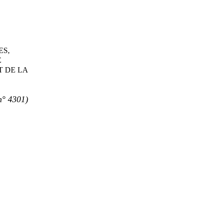
ES,
E
T DE LA
n°
4301)