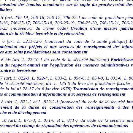
misation des témoins mentionnés sur la copie du procès-verbal des 
liaires
5 (art. 230-19, 706-16, 706-17, 706-22-1 du code de procédure péna
5-16, 706-25-17, 706-25-18, 706-25-19, 706-25-20, 706-25-21, 706-2
25-23 [nouveaux] du même code)
Création d’une mesure judici
tion de la récidive terroriste et de réinsertion
6 (art. L. 3211-12-7 [nouveau] du code de la santé publique)
D
nication aux préfets et aux services de renseignement des infor
ves aux soins psychiatriques sans consentement
6 bis (art. L. 22-10-1 du code de la sécurité intérieure)
Enrichisse
u du rapport annuel sur l’application des mesures administratives v
 contre le terrorisme
7 (art. L. 822-3, L. 822-4, L. 833-2, L. 854-6, L. 854-9, L. 833-6, L. 
e la sécurité intérieure, art. L. 135 S du livre des procédures fiscales,
de la loi n° 78-17 du 6
janvier
1978)
Transmission de renseignement
es et communication d’informations aux services de renseignement
8 (art. L. 822-2 et L. 822-2-1 [nouveau] du code de la sécurité inté
gement de la durée de conservation des renseignements à des f
rche et de développement
10 (art. L. 871-3, L. 871-6 et L. 871-7 du code de la sécurité inté
issement du champ de réquisition des opérateurs de communications