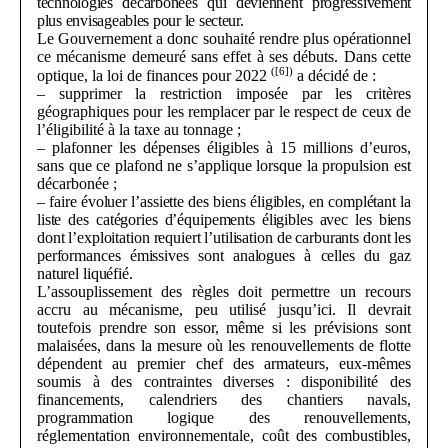
technologies décarbonées qui deviennent progressivement
plus envisageables pour le secteur.
Le Gouvernement a donc souhaité rendre plus opérationnel
ce mécanisme demeuré sans effet à ses débuts. Dans cette
(
[6]
)
optique, la loi de finances pour 2022
a décidé de :
– supprimer la restriction imposée par les critères
géographiques pour les remplacer par le respect de ceux de
l’éligibilité à la taxe au tonnage ;
– plafonner les dépenses éligibles à 15 millions d’euros,
sans que ce plafond ne s’applique lorsque la propulsion est
décarbonée ;
–
faire évoluer l’assiette des biens éligibles, en complétant la
liste des catégories d’équipements éligibles avec les biens
dont l’exploitation requiert l’utilisation de carburants dont les
performances émissives sont analogues à celles du gaz
naturel liquéfié.
L’assouplissement des règles doit permettre un recours
accru au mécanisme, peu utilisé jusqu’ici. Il devrait
toutefois prendre son essor, même si les prévisions sont
malaisées, dans la mesure où les renouvellements de flotte
dépendent au premier chef des armateurs, eux-mêmes
soumis à des contraintes diverses : disponibilité des
financements, calendriers des chantiers navals,
programmation logique des renouvellements,
réglementation environnementale, coût des combustibles,