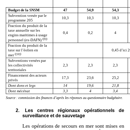
Budget de la SNSM
47
54,9
54,3
Subvention versée par le
10,3
10,3
10,3
programme 205
Fraction du produit de la
taxe annuelle sur les
0,4
0,2
4
engins maritimes à usage
(
[9]
)
personnel (ex-DAFN)
Fraction du produit de la
taxe sur l’éolien en
0,45 d’ici 
(
[10]
)
mer
Subventions versées par
les collectivités
2,3
2,3
2,3
territoriales
Financement des acteurs
17,3
23,6
25,2
privés
Dont dons et legs
14
19,6
21,8
Dont mécénat
3,3
4
3,4
Source : commission des finances d’après les réponses au questionnaire budgétaire.
2.
Les centres régionaux opérationnels de
surveillance et de sauvetage
Les opérations de secours en mer sont mises en