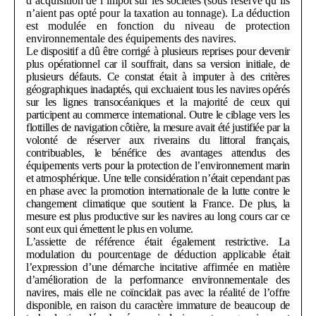
d’acquisition de l’impôt sur les sociétés (sous réserve qu’ils
n’aient pas opté pour la taxation au tonnage). La déduction
est modulée en fonction du niveau de protection
environnementale des équipements des navires.
Le dispositif a dû être corrigé à plusieurs reprises pour devenir
plus opérationnel car il souffrait, dans sa version initiale, de
plusieurs défauts. Ce constat était à imputer à des critères
géographiques inadaptés, qui excluaient tous les navires opérés
sur les lignes transocéaniques et la majorité de ceux qui
participent au commerce international. Outre le ciblage vers les
flottilles de navigation côtière, la mesure avait été justifiée par la
volonté de réserver aux riverains du littoral français,
contribuables, le bénéfice des avantages attendus des
équipements verts pour la protection de l’environnement marin
et atmosphérique. Une telle considération n’était cependant pas
en phase avec la promotion internationale de la lutte contre le
changement climatique que soutient la France. De plus, la
mesure est plus productive sur les navires au long cours car ce
sont eux qui émettent le plus en volume.
L’assiette de référence était également restrictive. La
modulation du pourcentage de déduction applicable était
l’expression d’une démarche incitative affirmée en matière
d’amélioration de la performance environnementale des
navires, mais elle ne coïncidait pas avec la réalité de l’offre
disponible, en raison du caractère immature de beaucoup de