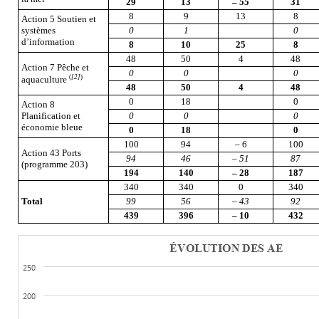
29
13
–
55
31
8
9
13
8
Action 5 Soutien et
systèmes
0
1
0
d’information
8
10
25
8
48
50
4
48
Action 7 Pêche et
0
0
0
(
[2]
)
aquaculture
48
50
4
48
0
18
0
Action 8
Planification et
0
0
0
économie bleue
0
18
0
100
94
– 6
100
Action 43 Ports
94
46
–
51
87
(programme 203)
194
140
–
28
187
340
340
0
340
Total
99
56
–
43
92
439
396
–
10
432