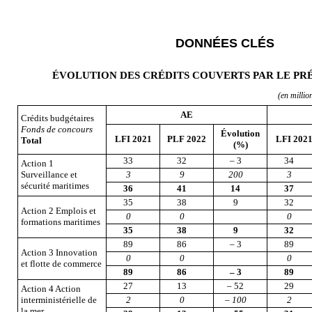
DONNÉES CLÉS
ÉVOLUTION DES CRÉDITS COUVERTS PAR LE PR
(en millio
AE
Crédits budgétaires
Fonds de concours
Évolution
LFI 2021
PLF 2022
LFI 202
Total
(%)
33
32
– 3
34
Action 1
Surveillance et
3
9
200
3
sécurité maritimes
36
41
14
37
35
38
9
32
Action 2 Emplois et
0
0
0
formations maritimes
35
38
9
32
89
86
– 3
89
Action 3 Innovation
0
0
0
et flotte de commerce
89
86
–
3
89
27
13
– 52
29
Action 4 Action
interministérielle de
2
0
–
100
2
la mer