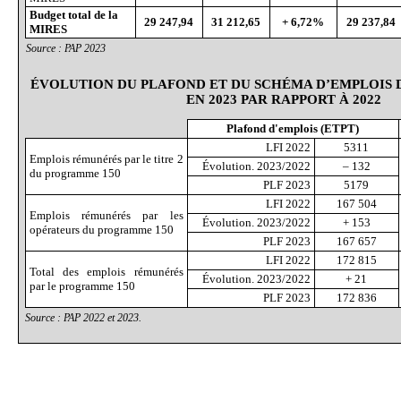
Budget total de la
29
247,94
31
212,65
+
6,72%
29
237,84
MIRES
Source : PAP 2023
ÉVOLUTION DU PLAFOND ET DU SCHÉMA D’EMPLOIS
EN 2023 PAR RAPPORT À 2022
Plafond d'emplois (ETPT)
LFI 2022
5311
Emplois rémunérés par le titre 2
Évolution. 2023/2022
– 132
du programme 150
PLF 2023
5179
LFI 2022
167 504
Emplois rémunérés par les
Évolution. 2023/2022
+ 153
opérateurs du programme 150
PLF 2023
167 657
LFI 2022
172 815
Total des emplois rémunérés
Évolution. 2023/2022
+ 21
par le programme 150
PLF 2023
172 836
Source : PAP 2022 et 2023.