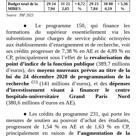
Budget total de la
29
24
31
21
+
6,72
29
23
30
80
+
5,36
MIRES
7,94
2,65
%
7,84
6,19
%
Source : PAP 2023.
● Le programme 150, qui finance les
formations du supérieur essentiellement via les
subventions pour charges de service public octroyées
aux établissements d’enseignement et de recherche, voit
ses crédits progresser de 7,38 % en AE et de 4,89 % en
CP, principalement sous l’effet de la
revalorisation du
point d’indice de la fonction publique
(389,7 millions
d’euros), des
moyens nouveaux prévus au titre de la
loi du 24
décembre 2020 de programmation de la
(
[1]
)
recherche
(141 millions d’euros), et des
dépenses
d’investissement visant à financer le centre
hospitalo-universitaire Grand Paris Nord
(380,6 millions d’euros en AE).
● Les crédits du programme 231, qui porte les
mesures de soutien au pouvoir d’achat des étudiants,
progressent de 1,54 % en AE et de 1,63 % en CP,
principalement en raison de
l’augmentation de la