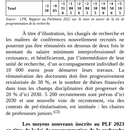
+
1
+
1
+
2
+
2
+
3
+
3
+
4
+
5
+
3
+
9
Total
31
80
30
80
30
90
50
10
58
05
0
5
6
5
5
6
6
5
Source : LPR, Rapport au Parlement 2022 sur la mise en œuvre de la loi de
programmation de la recherche.
À titre d’illustration, les chargés de recherche et
les maîtres de conférences nouvellement recrutés ne
pourront pas être rémunérés en dessous de deux fois le
montant du salaire minimum interprofessionnel de
croissance, et bénéficieront, par l’intermédiaire de leur
unité de recherche, d’un accompagnement individuel de
10 000 euros pour démarrer leurs travaux. La
rémunération des doctorants doit être progressivement
revalorisée de 30 %, et le nombre de thèses financées
dans tous les champs disciplinaires doit progresser de
20 % d’ici 2030. 5 200 recrutements sont prévus d’ici
2030 et une nouvelle voie de recrutement, via des
contrats de pré-titularisation, est instituée : les chaires
(
[2]
)
de professeurs juniors
Les moyens nouveaux inscrits au PLF 2023