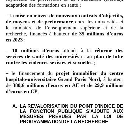
adaptation des formations en santé ;
– la
mise en œuvre de nouveaux contrats d’objectifs,
de moyens et de performance
entre les universités et
le ministère de l’enseignement supérieur et de la
recherche, financés à hauteur
de 35
millions d’euros
en 2023
;
–
10
millions d’euros
alloués à la
réforme des
services de santé des universités
et au
plan de lutte
contre les violences sexistes et sexuelles
;
– le financement du
projet immobilier du centre
hospitalo-universitaire Grand Paris Nord
, à hauteur
de
380,6
millions d’euros en AE et de 29,9
millions
d’euros en CP
.
A.
LA REVALORISATION DU POINT D’INDICE DE
LA FONCTION PUBLIQUE S’AJOUTE AUX
MESURES PRÉVUES PAR LA LOI DE
PROGRAMMATION DE LA RECHERCHE