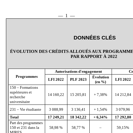
— 1 —
DONNÉES CLÉS
ÉVOLUTION DES CRÉDITS ALLOUÉS AUX PROGRAMMES 1
PAR RAPPORT À 2022
Autorisations d'engagement
Cr
Programmes
Évolution
LFI 2022
PLF 2023
LFI 2022
(en
%)
150 – Formations
supérieures et
14 160,22
15 205,81
+ 7,38%
14 212,84
recherche
universitaire
231 – Vie étudiante
3 088,99
3 136,41
+ 1,54%
3 079,96
Total
17
249,21
18
342,22
+
6,34%
17
292,80
Part des programmes
150 et 231 dans la
58,98 %
58,77 %
–
59,15%
MIRES