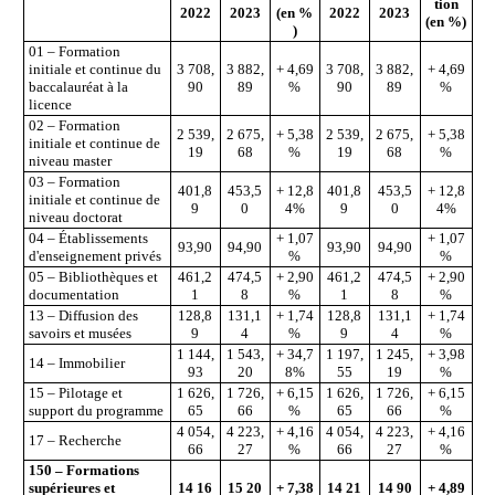
tion
2022
2023
(en
%
2022
2023
(en
%)
)
01 – Formation
initiale et continue du
3 708,
3 882,
+ 4,69
3 708,
3 882,
+ 4,69
baccalauréat à la
90
89
%
90
89
%
licence
02 – Formation
2 539,
2 675,
+ 5,38
2 539,
2 675,
+ 5,38
initiale et continue de
19
68
%
19
68
%
niveau master
03 – Formation
401,8
453,5
+ 12,8
401,8
453,5
+ 12,8
initiale et continue de
9
0
4%
9
0
4%
niveau doctorat
04 – Établissements
+ 1,07
+ 1,07
93,90
94,90
93,90
94,90
d'enseignement privés
%
%
05 – Bibliothèques et
461,2
474,5
+ 2,90
461,2
474,5
+ 2,90
documentation
1
8
%
1
8
%
13 – Diffusion des
128,8
131,1
+ 1,74
128,8
131,1
+ 1,74
savoirs et musées
9
4
%
9
4
%
1 144,
1 543,
+ 34,7
1 197,
1 245,
+ 3,98
14 – Immobilier
93
20
8%
55
19
%
15 – Pilotage et
1 626,
1 726,
+ 6,15
1 626,
1 726,
+ 6,15
support du programme
65
66
%
65
66
%
4 054,
4 223,
+ 4,16
4 054,
4 223,
+ 4,16
17 – Recherche
66
27
%
66
27
%
150 – Formations
supérieures et
14
16
15
20
+
7,38
14
21
14
90
+
4,89