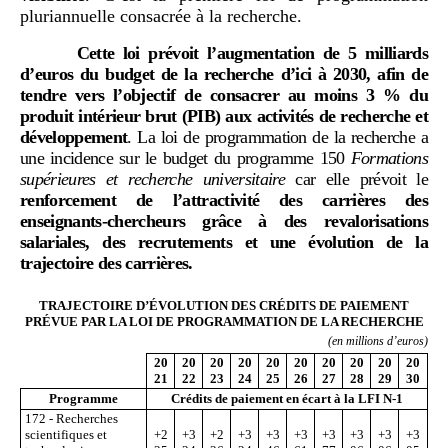
pluriannuelle consacrée à la recherche.
Cette loi prévoit l’augmentation de 5
milliards
d’euros du budget de la recherche d’ici à 2030, afin de
tendre vers l’objectif de consacrer au moins 3
% du
produit intérieur brut (PIB) aux activités de recherche et
développement
. La loi de programmation de la recherche a
une incidence sur le budget du programme 150
Formations
supérieures et recherche universitaire
car elle prévoit le
renforcement de l’attractivité des carrières des
enseignants-chercheurs grâce à des revalorisations
salariales, des recrutements et une évolution de la
trajectoire des carrières.
TRAJECTOIRE D’ÉVOLUTION DES CRÉDITS DE PAIEMENT
PRÉVUE PAR LA LOI DE PROGRAMMATION DE LA RECHERCHE
(en millions d’euros)
20
20
20
20
20
20
20
20
20
20
21
22
23
24
25
26
27
28
29
30
Programme
Crédits de paiement en écart à la LFI N-1
172 - Recherches
scientifiques et
+2
+3
+2
+3
+3
+3
+3
+3
+3
+3