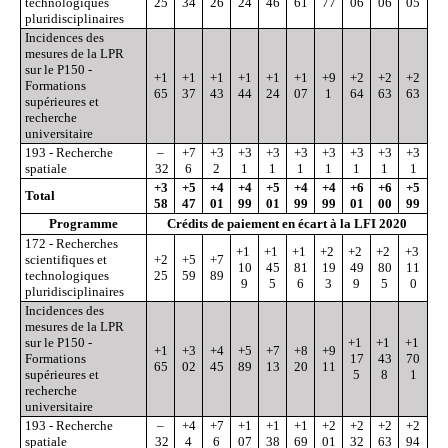
technologiques
25
34
26
24
46
61
77
06
06
05
pluridisciplinaires
Incidences des
mesures de la LPR
sur le P150 -
+1
+1
+1
+1
+1
+1
+9
+2
+2
+2
Formations
65
37
43
44
24
07
1
64
63
63
supérieures et
recherche
universitaire
193 - Recherche
–
+7
+3
+3
+3
+3
+3
+3
+3
+3
spatiale
32
6
2
1
1
1
1
1
1
1
+3
+5
+4
+4
+5
+4
+4
+6
+6
+5
Total
58
47
01
99
01
99
99
01
00
99
Programme
Crédits de paiement en écart à la LFI 2020
172 - Recherches
+1
+1
+1
+2
+2
+2
+3
scientifiques et
+2
+5
+7
10
45
81
19
49
80
11
technologiques
25
59
89
9
5
6
3
9
5
0
pluridisciplinaires
Incidences des
mesures de la LPR
sur le P150 -
+1
+1
+1
+1
+3
+4
+5
+7
+8
+9
Formations
17
43
70
65
02
45
89
13
20
11
supérieures et
5
8
1
recherche
universitaire
193 - Recherche
–
+4
+7
+1
+1
+1
+2
+2
+2
+2
spatiale
32
4
6
07
38
69
01
32
63
94