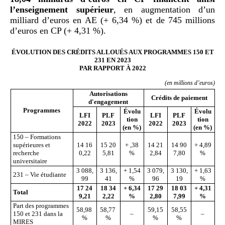
l’enseignement supérieur
, en augmentation d’un
milliard d’euros en AE (+ 6,34 %) et de 745 millions
d’euros en CP (+ 4,31 %).
ÉVOLUTION DES CRÉDITS ALLOUÉS AUX PROGRAMMES 150 ET
231 EN 2023
PAR RAPPORT
À 2022
(en millions d’euros)
Autorisations
Crédits de paiement
d'engagement
Programmes
Évolu
Évolu
LFI
PLF
LFI
PLF
tion
tion
2022
2023
2022
2023
(en
%)
(en
%)
150 – Formations
supérieures et
14 16
15 20
+ ,38
14 21
14 90
+ 4,89
recherche
0,22
5,81
%
2,84
7,80
%
universitaire
3 088,
3 136,
+ 1,54
3 079,
3 130,
+ 1,63
231 – Vie étudiante
99
41
%
96
19
%
17
24
18
34
+
6,34
17
29
18
03
+
4,31
Total
9,21
2,22
%
2,80
7,99
%
Part des programmes
58,98
58,77
59,15
58,55
150 et 231 dans la
–
–
%
%
%
%
MIRES