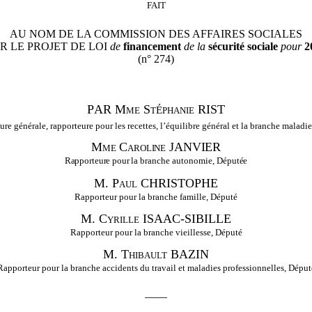
FAIT
AU NOM DE LA COMMISSION DES AFFAIRES SOCIALES
R LE PROJET DE LOI
de
financement
de
la
sécurité sociale
pour
2
(n° 274)
P
AR
Mme St
phanie RIST
É
re générale, rapporteure pour les recettes, l’équilibre général et la branche maladi
Mme
Caroline
JANVIER
Rapporteure pour
la branche autonomie
, Députée
M. Paul CHRISTOPHE
Rapporteur pour la branche famille, Député
M. Cyrille ISAAC-SIBILLE
Rapporteur pour la branche vieillesse, Député
M.
Thibault BAZIN
Rapporteur pour la branche accidents du travail et maladies professionnelles, Déput
——