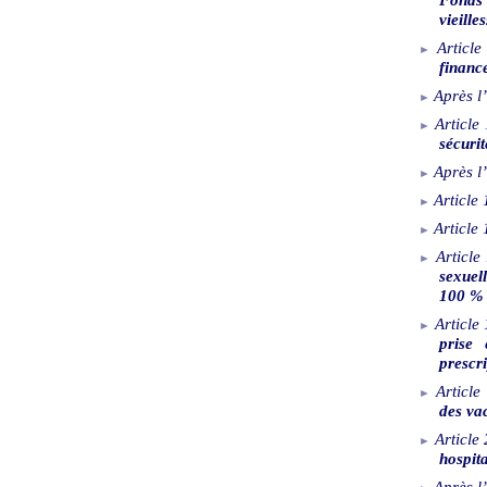
vieille
Article
financ
Après l’
Article
sécuri
Après l’
Article
Article
Article
sexuel
100
% 
Article
prise
prescr
Article
des va
Article
hospita
Après l’