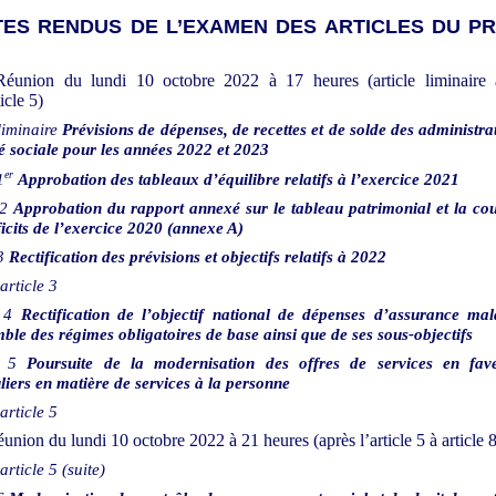
ES RENDUS DE L’EXAMEN DES ARTICLES DU P
Réunion du lundi 10 octobre 2022 à 17
heures
(article
liminaire
ticle
5)
 liminaire
Prévisions de dépenses, de recettes et de solde des administra
té sociale pour les années
2022 et
2023
er
1
Approbation des tableaux d’équilibre relatifs à l’exercice 2021
2
Approbation du rapport annexé sur le tableau patrimonial et la co
icits de l’exercice
2020 (annexe A)
3
Rectification des prévisions et objectifs relatifs à 2022
article
3
4
Rectification de l’objectif national de dépenses d’assurance ma
mble des régimes obligatoires de base ainsi que de ses sous‑objectifs
5
Poursuite de la modernisation des offres de services en fav
uliers en matière de services à la personne
article
5
éunion du lundi 10 octobre 2022 à 21
heures
(après
l’article
5 à article
8
article
5 (suite)