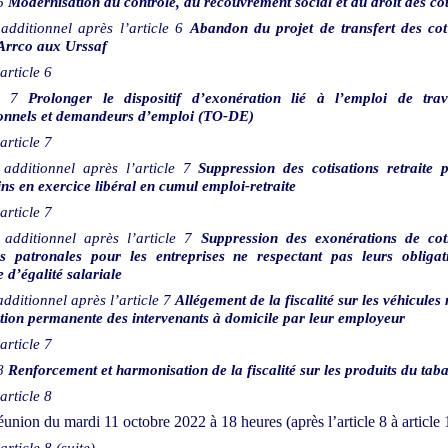
6
Modernisation du contrôle, du recouvrement social et du droit des cot
 additionnel après l’article
6
Abandon du projet de transfert des cot
Arrco aux Urssaf
article
6
7
Prolonger le dispositif d’exonération lié à l’emploi de trava
onnels et demandeurs d’emploi (TO
‑
DE)
article
7
 additionnel après l’article
7
Suppression des cotisations retraite 
ns en exercice libéral en cumul emploi-retraite
article
7
 additionnel après l’article
7
Suppression des exonérations de coti
es patronales pour les entreprises ne respectant pas leurs obligat
 d’égalité salariale
additionnel après l’article
7
Allégement de la fiscalité sur les véhicules 
ition permanente des intervenants à domicile par leur employeur
article
7
8
Renforcement et harmonisation de la fiscalité sur les produits du tab
article
8
éunion du mardi 11 octobre 2022 à 18
heures
(après l’article
8 à article
article
8 (suite)