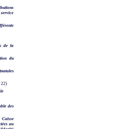
ibutions
 service
fférents
es de la
tion du
tnatales
22)
le
mble des
a Caisse
ctées au
lidarité