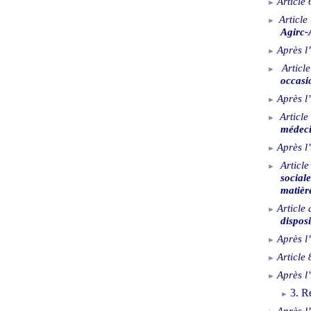
Article
Article
Agirc-
Après l’
Article
occasi
Après l’
Article
médeci
Après l’
Article
social
matière
Article 
dispos
Après l’
Article
Après l’
3. R
Après l’