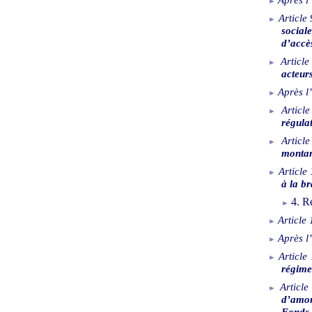
Article
social
d’accè
Article
acteurs
Après l’
Article
régula
Articl
monta
Article
à la b
4. R
Article
Après l’
Article
régime
Article
d’amor
Fonds 