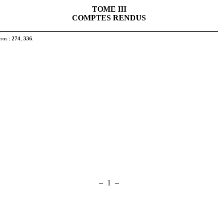
TOME III
COMPTES RENDUS
éros
:
274
,
336
.
– 1 –