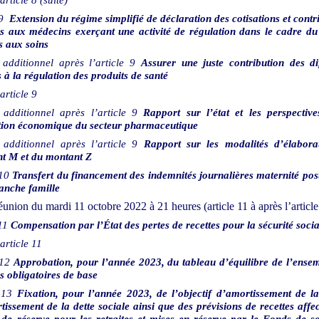
9
Extension du régime simplifié de déclaration des cotisations et contr
es aux médecins exerçant une activité de régulation dans le cadre du
s aux soins
 additionnel après l’article
9
Assurer une juste contribution des di
 à la régulation des produits de santé
article
9
 additionnel après l’article
9
Rapport sur l’état et les perspectiv
tion économique du secteur pharmaceutique
e additionnel après l’article
9
Rapport sur les modalités d’élabora
nt
M et du montant
Z
10
Transfert du financement des indemnités journalières maternité pos
ranche famille
éunion du mardi 11 octobre 2022 à 21
heures
(article
11 à après l’article
11
Compensation par l’État des pertes de recettes pour la sécurité socia
article
11
12
Approbation, pour l’année 2023, du tableau d’équilibre de l’ense
s obligatoires de base
13
Fixation, pour l’année 2023, de l’objectif d’amortissement de l
tissement de la dette sociale ainsi que des prévisions de recettes affe
de réserve pour les retraites et mises en réserve par le Fonds de so