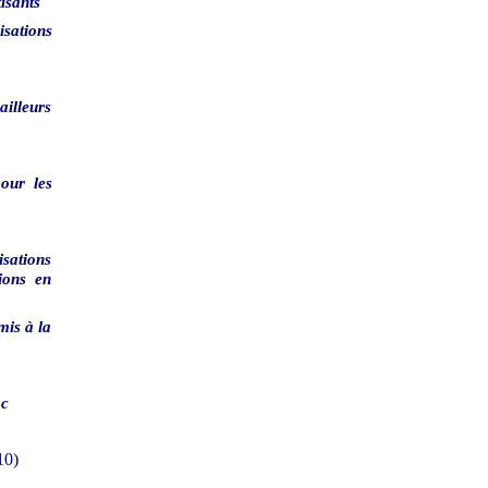
isants
isations
illeurs
pour les
sations
ions en
mis à la
ac
10)