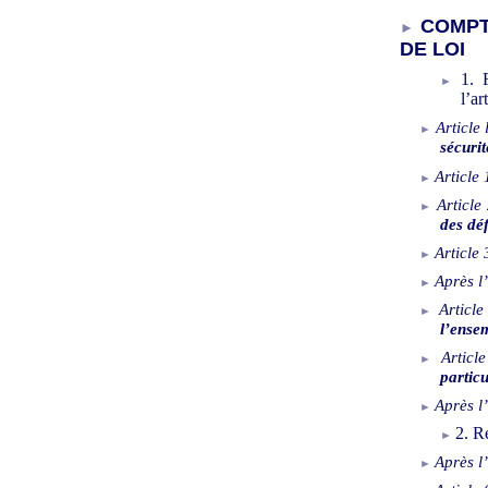
COMPT
DE LOI
1. 
l’ar
Article
sécuri
Article 
Article
des déf
Article
Après l’
Article
l’ense
Article
partic
Après l’
2. R
Après l’