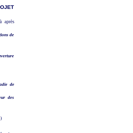
ROJET
 à après
tions de
uverture
ladie de
eur des
)