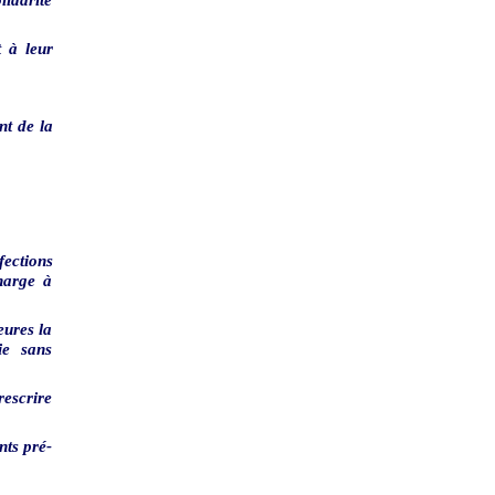
 à leur
nt de la
fections
harge à
eures la
ie sans
rescrire
nts pré-