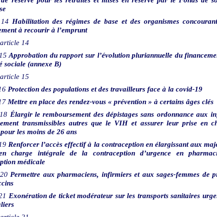
sse
14
Habilitation des régimes de base et des organismes concourant
ement à recourir à l’emprunt
article
14
15
Approbation du rapport sur l’évolution pluriannuelle du financeme
té sociale (annexe B)
article
15
16
Protection des populations et des travailleurs face à la covid-19
17
Mettre en place des rendez-vous «
prévention
» à certains âges clés
18
Élargir le remboursement des dépistages sans ordonnance aux in
lement transmissibles autres que le VIH et assurer leur prise en c
pour les moins de 26
ans
19
Renforcer l’accès effectif à la contraception en élargissant aux maj
 en charge intégrale de la contraception d’urgence en pharmac
iption médicale
20
Permettre aux pharmaciens, infirmiers et aux sages-femmes de p
ccins
21
Exonération de ticket modérateur sur les transports sanitaires urge
liers
article
21