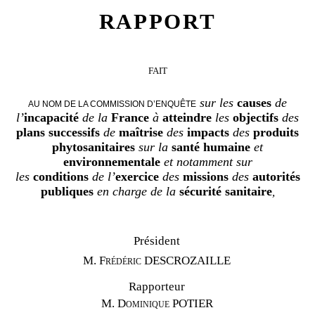
RAPPORT
FAIT
sur les
causes
de
AU NOM DE LA COMMISSION D’ENQUÊTE
l’
incapacité
de la
France
à
atteindre
les
objectifs
des
plans
successifs
de
maîtrise
des
impacts
des
produits
phytosanitaires
sur la
santé
humaine
et
environnementale
et notamment sur
les
conditions
de l’
exercice
des
missions
des
autorités
publiques
en charge de la
sécurité
sanitaire
,
Président
M.
Frédéric DESCROZAILLE
Rapporteur
M.
Dominique POTIER