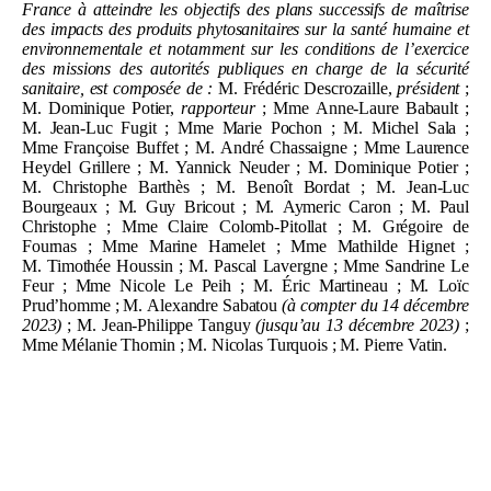
France à atteindre les objectifs des plans successifs de maîtrise
des impacts des produits phytosanitaires sur la santé humaine et
environnementale et notamment sur les conditions de l’exercice
des missions des autorités publiques en charge de la sécurité
sanitaire, est composée de
:
M.
Frédéric Descrozaille,
président
;
M.
Dominique Potier,
rapporteur
; Mme
Anne
‑
Laure Babault
;
M.
Jean-Luc Fugit
; Mme
Marie Pochon
; M.
Michel Sala
;
Mme
Françoise Buffet
; M.
André Chassaigne
; Mme
Laurence
Heydel Grillere
; M.
Yannick Neuder
; M.
Dominique Potier
;
M.
Christophe Barthès
; M.
Benoît Bordat
; M.
Jean-Luc
Bourgeaux
; M.
Guy Bricout
; M.
Aymeric Caron
; M.
Paul
Christophe
; Mme
Claire Colomb-Pitollat
; M.
Grégoire de
Fournas
; Mme
Marine Hamelet
; Mme
Mathilde Hignet
;
M.
Timothée Houssin
; M.
Pascal Lavergne
; Mme
Sandrine Le
Feur
; Mme
Nicole Le Peih
; M.
Éric Martineau
; M.
Loïc
Prud’homme
; M.
Alexandre Sabatou
(à compter du 14
décembre
2023)
; M.
Jean-Philippe Tanguy
(jusqu’au 13
décembre 2023)
;
Mme
Mélanie Thomin
; M.
Nicolas Turquois
; M.
Pierre Vatin.