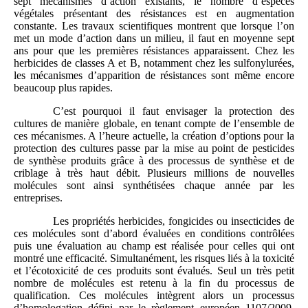
sept mécanismes d’action existants, le nombre d’espèces
végétales présentant des résistances est en augmentation
constante. Les travaux scientifiques montrent que lorsque l’on
met un mode d’action dans un milieu, il faut en moyenne sept
ans pour que les premières résistances apparaissent. Chez les
herbicides de classes A et B, notamment chez les sulfonylurées,
les mécanismes d’apparition de résistances sont même encore
beaucoup plus rapides.
C’est pourquoi il faut envisager la protection des
cultures de manière globale, en tenant compte de l’ensemble de
ces mécanismes. A l’heure actuelle, la création d’options pour la
protection des cultures passe par la mise au point de pesticides
de synthèse produits grâce à des processus de synthèse et de
criblage à très haut débit. Plusieurs millions de nouvelles
molécules sont ainsi synthétisées chaque année par les
entreprises.
Les propriétés herbicides, fongicides ou insecticides de
ces molécules sont d’abord évaluées en conditions contrôlées
puis une évaluation au champ est réalisée pour celles qui ont
montré une efficacité. Simultanément, les risques liés à la toxicité
et l’écotoxicité de ces produits sont évalués. Seul un très petit
nombre de molécules est retenu à la fin du processus de
qualification. Ces molécules intègrent alors un processus
d’homologation défini par le règlement européen 1107/2009.