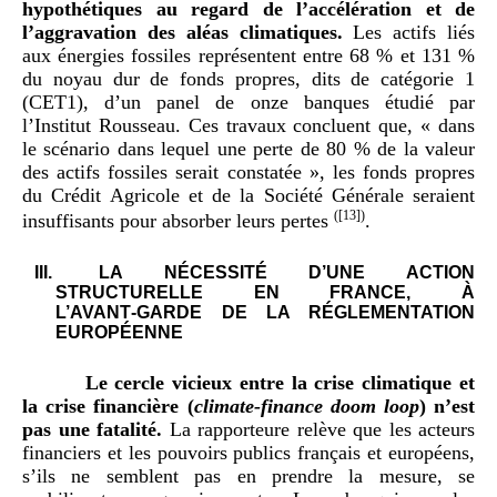
hypothétiques au regard de l’accélération et de
l’aggravation des aléas climatiques.
Les actifs liés
aux énergies fossiles représentent entre 68 % et 131 %
du noyau dur de fonds propres, dits de catégorie 1
(CET1), d’un panel de onze banques étudié par
l’Institut Rousseau. Ces travaux concluent que, « dans
le scénario dans lequel une perte de 80 % de la valeur
des actifs fossiles serait constatée », les fonds propres
du Crédit Agricole et de la Société Générale seraient
(
[13]
)
insuffisants pour absorber leurs pertes
.
III.
LA NÉCESSITÉ D’UNE ACTION
STRUCTURELLE EN FRANCE, À
L’AVANT‑GARDE DE LA RÉGLEMENTATION
EUROPÉENNE
Le cercle vicieux entre la crise climatique et
la crise financière (
climate
‑
finance doom loop
) n’est
pas une fatalité.
La rapporteure relève que les acteurs
financiers et les pouvoirs publics français et européens,
s’ils ne semblent pas en prendre la mesure, se