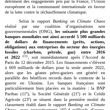
détriment des engagements pris par la France, l’Union
européenne et la communauté internationale en faveur
de la lutte contre le réchauffement climatique.
Selon le rapport
Banking on Climate Chaos
réalisé par une coalition d’organisations non
gouvernementales (ONG),
les soixante plus grandes
banques mondiales ont ainsi accordé 5
500 milliards
de dollars de financements (prêts, actions,
obligations) aux entreprises du secteur des énergies
fossiles (charbon, pétrole, gaz) entre
2016
et
2022
(
[3]
)
, soit immédiatement après l’Accord de
Paris du 12 décembre 2015. Les financements s’élèvent
à 669 milliards de dollars pour la seule année 2022,
alors que les géants pétro-gaziers ont généré en
parallèle des bénéfices records dans le contexte de la
guerre en Ukraine. Les banques françaises sont
particulièrement bien placées en la matière : la BNP
e
e
Paribas (11
), la Société Générale (21
) et le Crédit
e
Agricole (23
) se situent dans la première moitié du
classement établi dans le rapport
Banking on Climate
Chaos
, avec respectivement 165,4 milliards d’euros,