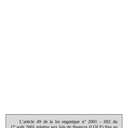
L’article 49 de la loi organique n° 2001 – 692 du
er
1
août 2001 relative aux lois de finances (LOLF) fixe au