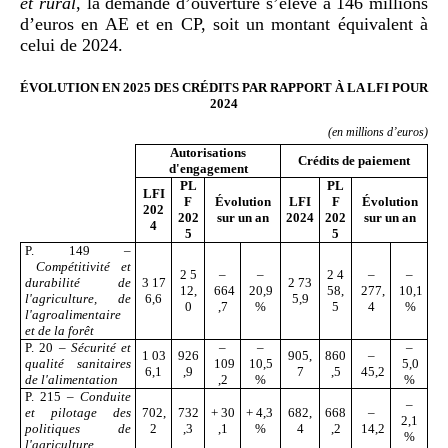
et rural
, la demande d’ouverture s’élève à 146 millions
d’euros en AE et en CP, soit un montant équivalent à
celui de 2024.
ÉVOLUTION EN 2025 DES CRÉDITS PAR RAPPORT À LA LFI POUR
2024
(en millions d’euros)
Autorisations
Crédits de paiement
d'engagement
PL
PL
LFI
F
Évolution
LFI
F
Évolution
202
202
sur un an
2024
202
sur un an
4
5
5
P. 149 –
Compétitivité et
2 5
–
–
2 4
–
–
durabilité de
3 17
2 73
12,
664
20,9
58,
277,
10,1
l'agriculture, de
6,6
5,9
0
,7
%
5
4
%
l'agroalimentaire
et de la forêt
P. 20 –
Sécurité et
–
–
–
1 03
926
905,
860
–
qualité sanitaires
109
10,5
5,0
6,1
,9
7
,5
45,2
de l'alimentation
,2
%
%
P. 215 –
Conduite
–
et pilotage des
702,
732
+ 30
+ 4,3
682,
668
–
2,1
politiques de
2
,3
,1
%
4
,2
14,2
%
l'agriculture