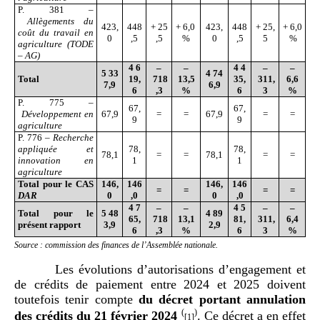
P. 381 –
Allègements du
423,
448
+ 25
+ 6,0
423,
448
+ 25,
+ 6,0
coût du travail en
0
,5
,5
%
0
,5
5
%
agriculture (TODE
– AG)
4
6
–
–
4
4
–
–
5
33
4
74
Total
19,
718
13,5
35,
311,
6,6
7,9
6,9
6
,3
%
6
3
%
P. 775 –
67,
67,
Développement en
67,9
=
=
67,9
=
=
9
9
agriculture
P. 776 –
Recherche
appliquée et
78,
78,
78,1
=
=
78,1
=
=
innovation en
1
1
agriculture
Total pour le CAS
146,
146
146,
146
=
=
=
=
DAR
0
,0
0
,0
4
7
–
–
4
5
–
–
Total pour le
5
48
4
89
65,
718
13,1
81,
311,
6,4
présent rapport
3,9
2,9
6
,3
%
6
3
%
Source : commission des finances de l’Assemblée nationale.
Les évolutions d’autorisations d’engagement et
de crédits de paiement entre 2024 et 2025 doivent
toutefois tenir compte
du décret portant annulation
(
)
des crédits du 21
février 2024
. Ce décret a en effet
[1]