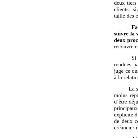
deux tiers
clients, s
taille des 
Fa
suivre la 
deux proc
recouvreme
Si
rendues pa
juge ce qu
à la relat
La s
moins rép
d’être déj
principau
explicite d
de deux co
créancier 