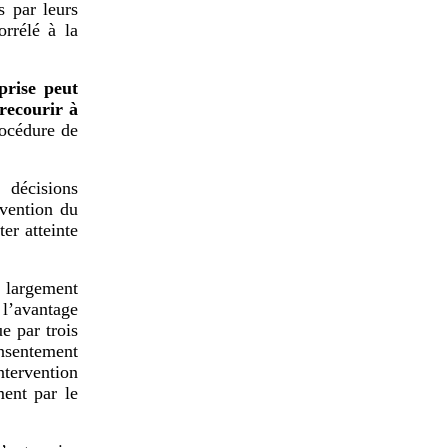
s par leurs
rrélé à la
prise peut
 recourir à
rocédure de
 décisions
rvention du
er atteinte
t largement
l’avantage
e par trois
nsentement
intervention
ment par le