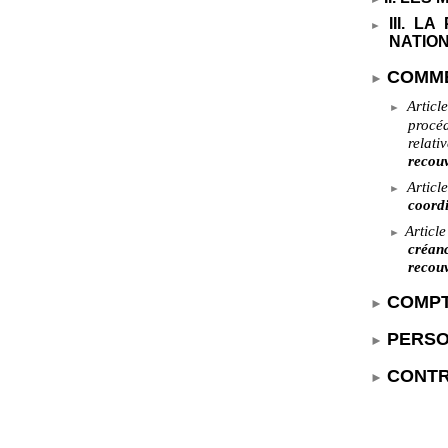
III. L
NATIO
COMME
Articl
procéd
relati
recou
Article
coord
Article
créan
recouv
COMPT
PERSO
CONTR