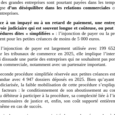
 des grandes entreprises sont pourtant payées dans les temp
igne
d’un déséquilibre dans les relations commerciales
co
entreprises.
ce à un impayé ou à un retard de paiement, une entre
voie judiciaire qui est souvent longue et coûteuse, ou peut
édures dites «
simplifiées
»
: l’injonction de payer ou la p
nt pour les petites créances de moins de 5 000 euros.
 l’injonction de payer est largement utilisée avec 199 652
r les tribunaux de commerce en 2025, elle implique l’inte
i dissuade une partie des entreprises qui ne souhaitent pas port
ion commerciale, notamment avec un partenaire important.
econde procédure simplifiée réservée aux petites créances es
andue avec 4 947 dossiers déposés en 2025. Bien qu’ayant 
udiciarisée, la faible mobilisation de cette procédure s’expliqu
x facteurs : le conditionnement de son aboutissement au co
u débiteur à participer à la procédure, sa complexité liée à l’
mmissaires de justice et, enfin, son coût supporté entière
même en cas de succès.