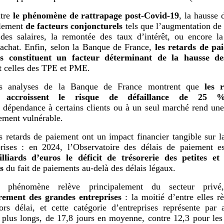
tre
le phénomène de rattrapage post-Covid-19
, la hausse d
alement
de facteurs conjoncturels
tels que l’augmentation de l
des salaires, la remontée des taux d’intérêt, ou encore l
achat. Enfin, selon la Banque de France,
les retards de pa
es constituent un facteur déterminant de la hausse des 
 celles des TPE et PME.
s analyses de la Banque de France montrent que
les 
 accroissent le
risque de défaillance de 25
 dépendance à certains clients ou à un seul marché rend une
rement vulnérable.
s retards de paiement ont un impact financier tangible sur la
prises : en 2024, l’Observatoire des délais de paiement es
illiards d’euros le déficit de trésorerie des petites e
s
du fait de paiements au-delà des délais légaux.
 phénomène relève principalement du secteur privé
èrement des grandes entreprises
: la moitié d’entre elles rè
ors délai, et cette catégorie d’entreprises représente par a
s plus longs, de 17,8 jours en moyenne, contre 12,3 pour l