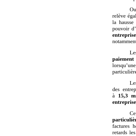
Ou
relève ég
la hausse 
pouvoir d’
entrepris
notamment
Le
paiement
lorsqu’une
particuliè
Le
des entre
à
15,3
m
entreprise
Ce
particuli
factures h
retards le