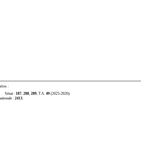
:
méros
nat :
187
,
288
,
289
, T.A.
49
(2025‑2026).
ationale :
2413
.