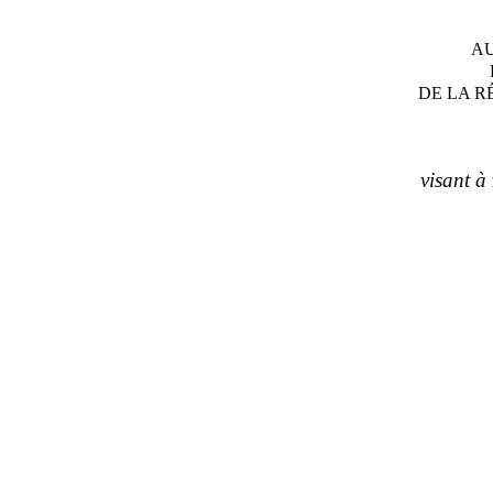
AU
DE LA R
visant à