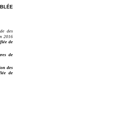
MBLÉE
ode des
in 2016
fiée de
res de
ion des
fiée de