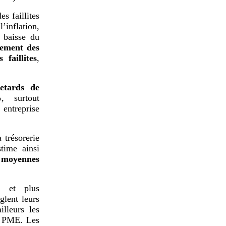
es faillites
’inflation,
a baisse du
iement des
faillites
,
retards de
%
, surtout
 entreprise
 trésorerie
time ainsi
t moyennes
, et plus
glent leurs
illeurs les
es PME. Les