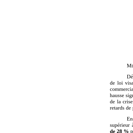
Me
Dé
de loi vis
commercia
hausse sig
de la cris
retards de
En
supérieur 
de
28
%
p