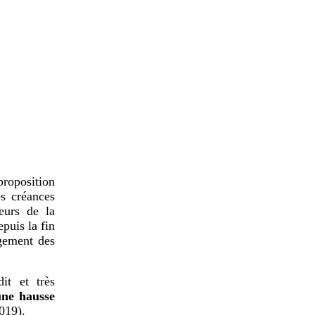
proposition
es créances
eurs de la
puis la fin
ngement des
dit et très
une
hausse
2019).