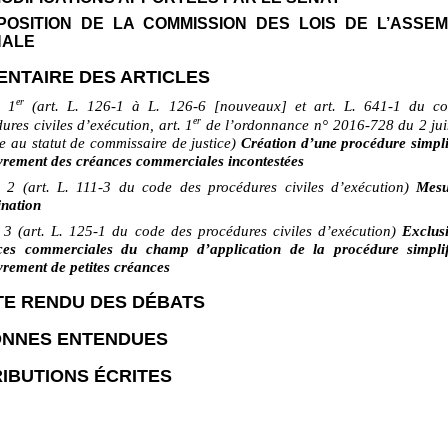
A POSITION DE LA COMMISSION DES LOIS DE L’ASSE
NALE
NTAIRE DES ARTICLES
er
e
1
(art. L.
126-1 à L. 126-6 [nouveaux] et art. L. 641-1 du c
er
ures civiles d’exécution, art.
1
de l’ordonnance n°
2016‑728 du
2 ju
ve au statut de commissaire de justice)
Création d’une procédure simpli
vrement des créances commerciales incontestées
2 (art. L.
111-3 du code des procédures civiles d’exécution)
Mesu
ination
3 (art. L.
125-1 du code des procédures civiles d’exécution)
Exclus
ces commerciales du champ d’application de la procédure simpli
rement de petites créances
E RENDU DES DÉBATS
NNES ENTENDUES
IBUTIONS ÉCRITES