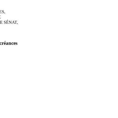
ES,
E
E SÉNAT,
créances