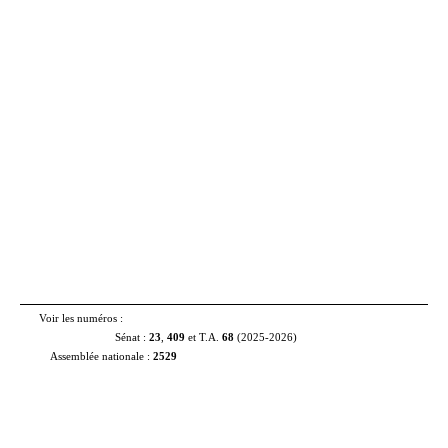
Voir les numéros :
Sénat :
23
,
409
et T.A.
68
(2025‑2026)
Assemblée nationale :
2529