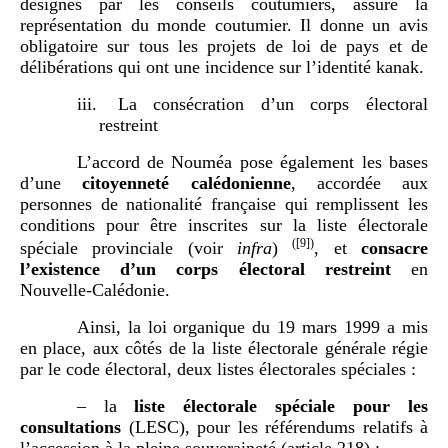
désignés par les conseils coutumiers, assure la
représentation du monde coutumier. Il donne un avis
obligatoire sur tous les projets de loi de pays et de
délibérations qui ont une incidence sur l’identité kanak.
iii.
La consécration d’un corps électoral
restreint
L’accord de Nouméa pose également les bases
d’une
citoyenneté calédonienne
, accordée aux
personnes de nationalité française qui remplissent les
conditions pour être inscrites sur la liste électorale
(
[9]
)
spéciale provinciale (voir
infra
)
, et
consacre
l’existence d’un corps électoral restreint
en
Nouvelle-Calédonie.
Ainsi, la loi organique du 19 mars 1999 a mis
en place, aux côtés de la liste électorale générale régie
par le code électoral, deux listes électorales spéciales :
– la
liste électorale spéciale pour les
consultations
(LESC), pour les référendums relatifs à
l’accession à la pleine souveraineté (article 218) ;