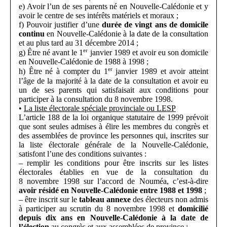
e) Avoir l’un de ses parents né en Nouvelle-Calédonie et y
avoir le centre de ses intérêts matériels et moraux ;
f) Pouvoir justifier d’une
durée de vingt ans de domicile
continu
en Nouvelle-Calédonie à la date de la consultation
et au plus tard au 31 décembre 2014 ;
er
g) Être né avant le 1
janvier 1989 et avoir eu son domicile
en Nouvelle-Calédonie de 1988 à 1998 ;
er
h) Être né à compter du 1
janvier 1989 et avoir atteint
l’âge de la majorité à la date de la consultation et avoir eu
un de ses parents qui satisfaisait aux conditions pour
participer à la consultation du 8 novembre 1998.
•
La liste électorale spéciale provinciale ou LESP
L’article 188 de la loi organique statutaire de 1999 prévoit
que sont seules admises à élire les membres du congrès et
des assemblées de province les personnes qui, inscrites sur
la liste électorale générale de la Nouvelle-Calédonie,
satisfont l’une des conditions suivantes :
– remplir les conditions pour être inscrits sur les listes
électorales établies en vue de la consultation du
8 novembre 1998 sur l’accord de Nouméa, c’est-à-dire
avoir résidé en Nouvelle-Calédonie entre
1988 et
1998
;
– être inscrit sur le
tableau annexe
des électeurs non admis
à participer au scrutin du 8 novembre 1998 et
domicilié
depuis dix ans en Nouvelle-Calédonie à la date de
l’élection
au congrès et aux assemblées de province ;