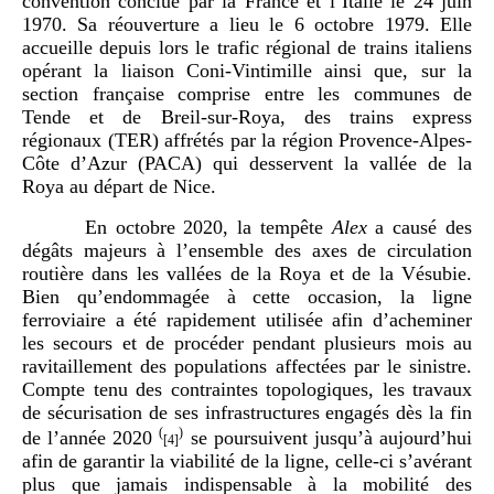
convention conclue par la France et l’Italie le 24 juin
1970. Sa réouverture a lieu le 6 octobre 1979. Elle
accueille depuis lors le trafic régional de trains italiens
opérant la liaison Coni-Vintimille ainsi que, sur la
section française comprise entre les communes de
Tende et de Breil-sur-Roya, des trains express
régionaux (TER) affrétés par la région Provence-Alpes-
Côte d’Azur (PACA) qui desservent la vallée de la
Roya au départ de Nice.
En octobre 2020, la tempête
Alex
a causé des
dégâts majeurs à l’ensemble des axes de circulation
routière dans les vallées de la Roya et de la Vésubie.
Bien qu’endommagée à cette occasion, la ligne
ferroviaire a été rapidement utilisée afin d’acheminer
les secours et de procéder pendant plusieurs mois au
ravitaillement des populations affectées par le sinistre.
Compte tenu des contraintes topologiques, les travaux
de sécurisation de ses infrastructures engagés dès la fin
(
)
de l’année 2020
se poursuivent jusqu’à aujourd’hui
[4]
afin de garantir la viabilité de la ligne, celle-ci s’avérant
plus que jamais indispensable à la mobilité des