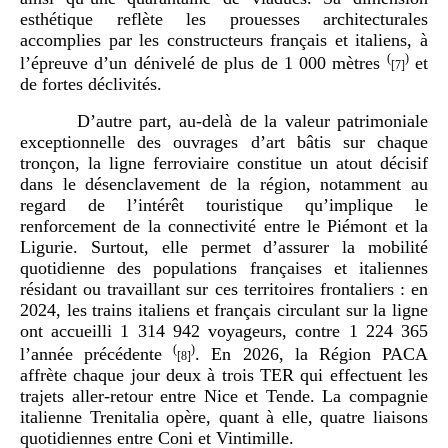
esthétique reflète les prouesses architecturales
accomplies par les constructeurs français et italiens, à
(
)
l’épreuve d’un dénivelé de plus de 1 000 mètres
et
[7]
de fortes déclivités
.
D’autre part, au-delà de la valeur patrimoniale
exceptionnelle des ouvrages d’art bâtis sur chaque
tronçon, la ligne ferroviaire constitue un atout décisif
dans le désenclavement de la région, notamment au
regard de l’intérêt touristique qu’implique le
renforcement de la connectivité entre le Piémont et la
Ligurie. Surtout, elle permet d’assurer la mobilité
quotidienne des populations françaises et italiennes
résidant ou travaillant sur ces territoires frontaliers
: en
2024, les trains italiens et français circulant sur la ligne
ont accueilli 1
314
942 voyageurs, contre
1
224
365
(
)
l’année précédente
. En 2026, la Région PACA
[8]
affrète chaque jour deux à trois TER qui effectuent les
trajets aller-retour entre Nice et Tende. La compagnie
italienne Trenitalia opère, quant à elle, quatre liaisons
quotidiennes entre Coni et Vintimille.