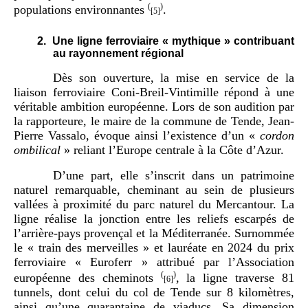
(
)
populations environnantes
.
[5]
2.
Une ligne ferroviaire « mythique » contribuant
au rayonnement régional
Dès son ouverture, la mise en service de la
liaison ferroviaire Coni‑Breil‑Vintimille répond à une
véritable ambition européenne. Lors de son audition par
la rapporteure, le maire de la commune de Tende, Jean-
Pierre Vassalo, évoque ainsi l’existence d’un «
cordon
ombilical
» reliant l’Europe centrale à la Côte d’Azur.
D’une part, elle s’inscrit dans un patrimoine
naturel remarquable, cheminant au sein de plusieurs
vallées à proximité du parc naturel du Mercantour. La
ligne réalise la jonction entre les reliefs escarpés de
l’arrière-pays provençal et la Méditerranée. Surnommée
le « train des merveilles » et lauréate en 2024 du prix
ferroviaire « Euroferr » attribué par l’Association
(
)
européenne des cheminots
, la ligne traverse 81
[6]
tunnels, dont celui du col de Tende sur 8 kilomètres,
ainsi qu’une quarantaine de viaducs. Sa dimension