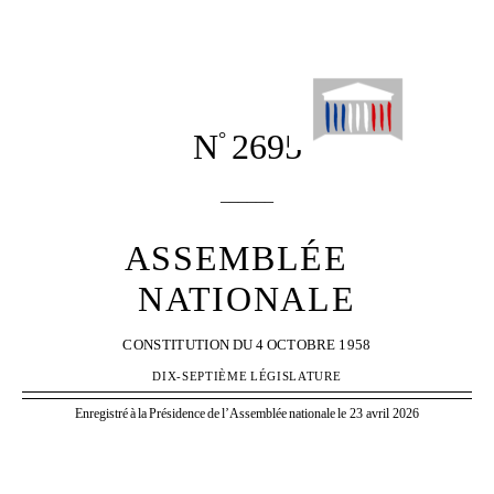
N
2695
°
______
ASSEMBLÉE
NATIONALE
CONSTITUTION
DU
4
OCTOBRE
1958
DIX-SEPTIÈME
LÉGISLATURE
Enregistré
à
la
Présidence
de
l’Assemblée
nationale
le 23 avril 2026