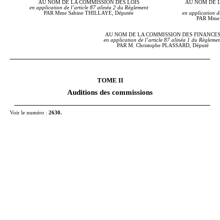
AU NOM DE LA COMMISSION DES LOIS
AU NOM DE L
en application de l’article 87 alinéa
2 du Règlement
PAR Mme Sabine THILLAYE, Députée
en application de
PAR Mme 
AU NOM DE LA COMMISSION DES FINANCE
en application de l’article 87 alinéa
1 du Règlemen
PAR M. Christophe PLASSARD, Député
TOME
II
Auditions des commissions
Voir le numéro
:
2630.