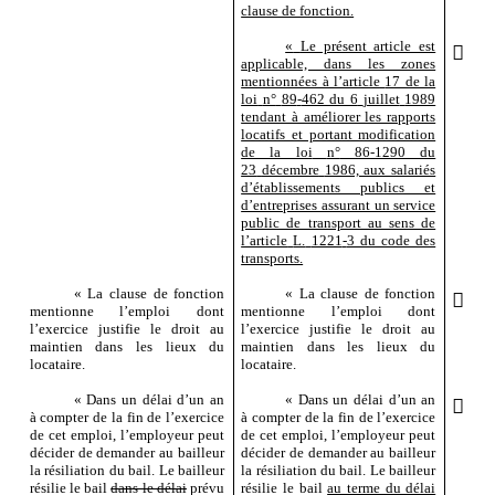
clause de fonction.
«
Le présent article est

applicable, dans les zones
mentionnées à l’article
17 de la
loi
n°
89
‑
462 du 6
juillet
1989
tendant à améliorer les rapports
locatifs et portant modification
de la loi
n°
86
‑
1290 du
23
décembre
1986, aux salariés
d’établissements publics et
d’entreprises assurant un service
public de transport au sens de
l’article
L.
1221
‑
3 du code des
transports.
«
La clause de fonction
«
La clause de fonction

mentionne l’emploi dont
mentionne l’emploi dont
l’exercice justifie le droit au
l’exercice justifie le droit au
maintien dans les lieux du
maintien dans les lieux du
locataire.
locataire.
«
Dans un délai d’un an
«
Dans un délai d’un an

à compter de la fin de l’exercice
à compter de la fin de l’exercice
de cet emploi, l’employeur peut
de cet emploi, l’employeur peut
décider de demander au bailleur
décider de demander au bailleur
la résiliation du bail. Le bailleur
la résiliation du bail. Le bailleur
résilie le bail
dans le délai
prévu
résilie le bail
au terme du délai