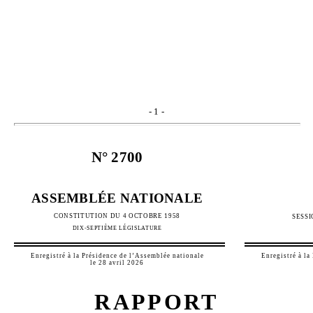
-
1
-
N°
2700
ASSEMBLÉE NATIONALE
CONSTITUTION DU 4 OCTOBRE 1958
SESS
DIX-SEPTIÈME LÉGISLATURE
Enregistré à la Présidence de l’Assemblée nationale
Enregistré à la
le 28 avril 2026
RAPPORT