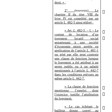
droit.
»
;
2°
(nouveau)
Le

chapitre
II du titre
VIII du
livre
IV est complété par un
article
L.
482
‑
5 ainsi rédigé
:
«
Art.
L.
482
‑
5
.
–
I.
–
Le

contrat de location d’un

logement locatif social
appartenant à une société
d’économie mixte agréée en
application de l’article
L.
481
‑
1
ou géré par elle peut contenir
une clause de fonction lorsque
le logement a été attribué à un
agent public ou à un salarié
mentionnés à l’article
L.
442
‑
7
dans les conditions prévues au
même article
L.
442
‑
7.
«
La clause de fonction

mentionne l’emploi dont

l’exercice justifie l’attribution
du logement.
«
Le cas échéant, le

bailleur donne congé au