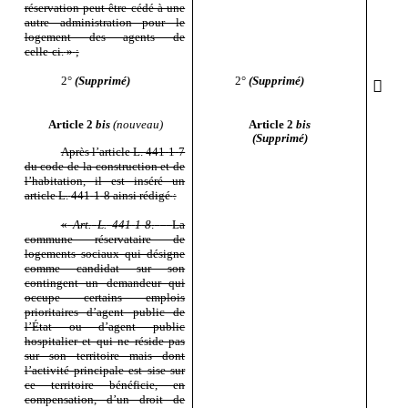
réservation peut être cédé à une
autre administration pour le
logement des agents de
celle
‑
ci.
»
;
2°
(Supprimé)
2°
(Supprimé)

Article 2
bis
(nouveau)
Article 2
bis
(Supprimé)
Après l’article
L.
441
‑
1
‑
7
du code de la construction et de
l’habitation, il est inséré un
article
L.
441
‑
1
‑
8 ainsi rédigé
:
«
Art.
L.
441
‑
1
‑
8
.
–
La
commune réservataire de
logements sociaux qui désigne
comme candidat sur son
contingent un demandeur qui
occupe certains emplois
prioritaires d’agent public de
l’État ou d’agent public
hospitalier et qui ne réside pas
sur son territoire mais dont
l’activité principale est sise sur
ce territoire bénéficie, en
compensation, d’un droit de