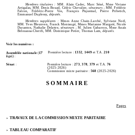
Membres titulaires :
MM. Alain Cadec, Marc Séné, Mme Viviane
Artigalas, MM. Denis Bouad, Cédric Chevalier,
sénateurs
; MM. Frédéric
Falcon, Frédéric‑Pierre Vos, François Piquemal, Pierre Pribetich,
Emmanuel Duplessy,
députés.
Membres suppléants
:
Mmes Anne Chain-Larché, Sylviane Noël,
MM. Yves Bleunven, Franck Montaugé, Mmes Marianne Margaté, Nicole
Duranton, Nathalie Delattre,
sénateurs
; M. Julien Gabarron, Mme Anaïs
Belouassa‑Cherifi, MM. Dominique Potier, Thomas Lam,
députés.
Voir les numéros :
e
Première lecture :
1332
,
1449
et T.A.
210
Assemblée nationale
(
17
législ.) :
Sénat
:
Première lecture :
273
,
378
,
379
et T.A.
76
(2025‑2026)
Commission mixte paritaire :
568
(2025-2026)
SOMMAIRE
Pages
TRAVAUX DE LA COMMISSION MIXTE PARITAIRE
TABLEAU COMPARATIF