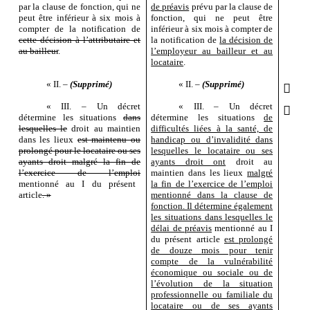
par la clause de fonction, qui ne
de préavis
prévu par la clause de
peut être inférieur à six
mois à
fonction, qui ne peut être
compter de la notification de
inférieur à six
mois à compter de
cette décision à l’attributaire et
la notification de
la décision de
au bailleur
.
l’employeur au bailleur et au
locataire
.
«
II.
–
(Supprimé)
«
II.
–
(Supprimé)

«
III.
–
Un décret
«
III.
–
Un décret

détermine les situations
dans
détermine les situations
de
lesquelles le
droit au maintien
difficultés liées à la santé, de
dans les lieux
est maintenu ou
handicap ou d’invalidité dans
prolongé pour le locataire ou ses
lesquelles le locataire ou ses
ayants droit malgré la fin de
ayants droit ont
droit au
l’exercice de l’emploi
maintien dans les lieux
malgré
mentionné au
I du présent
la fin de l’exercice de l’emploi
article
.
»
mentionné dans la clause de
fonction. Il détermine également
les situations dans lesquelles le
délai de préavis
mentionné au
I
du présent article
est prolongé
de douze
mois pour tenir
compte de la vulnérabilité
économique ou sociale ou de
l’évolution de la situation
professionnelle ou familiale du
locataire ou de ses ayants