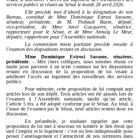
services publics se réunit au Sénat le mardi
28
avril
2026.
Elle procède tout d’abord à la désignation de son
Bureau, constitué de Mme
Dominique Estrosi Sassone
,
sénateur, présidente, de M.
Thibault Bazin, député,
vice
‑
président, de
Mme
Amel Gacquerre
, sénatrice,
rapporteure pour le Sénat, et de Mme
Annaïg Le Meur,
députée, rapporteure pour l’Assemblée nationale.
La commission mixte paritaire procède ensuite à
l’examen des dispositions restant en discussion.
Mme
Dominique Estrosi Sassone
, sénateur,
présidente
. – Mes chers collègues, nous sommes réunis ce
matin pour parvenir à un texte commun sur les dispositions
restant en discussion de la proposition de loi visant à
améliorer l’accès au logement des travailleurs des services
publics.
Pour mémoire, cette proposition de loi comptait sept
articles lors de son dépôt. Trois articles ont été ajoutés lors de
l’examen à l’Assemblée nationale, tandis qu’un article,
l’article 5
bis
, a été adopté conforme par le Sénat. Au total, à
l’issue de l’examen par le Sénat, neuf articles restent donc en
discussion.
En préambule, je souhaite rappeler que cette
proposition de loi met à nouveau en lumière le lien étroit qui
unit l’emploi et le logement : c’est un lien indispensable pour
penser l’aménagement et l’attractivité de nos territoires dans