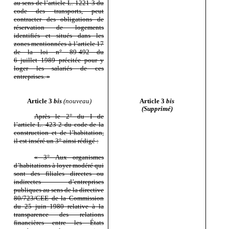
au sens de l’article
L.
1221
‑
3 du
code des transports, peut
contracter des obligations de
réservation de logements
identifiés et situés dans les
zones mentionnées à l’article
17
de la loi
n°
89
‑
492 du
6
juillet
1989 précitée pour y
loger les salariés de ces
entreprises.
»
Article 3
bis
(nouveau)
Article 3
bis
(Supprimé)
Après le
2° du
I de
l’article
L.
423
‑
2 du code de la
construction et de l’habitation,
il est inséré un
3° ainsi rédigé
:
«
3°
Aux organismes
d’habitations à loyer modéré qui
sont des filiales directes ou
indirectes d’entreprises
publiques au sens de la directive
80/723/CEE de la Commission
du 25
juin
1980 relative à la
transparence des relations
financières entre les États