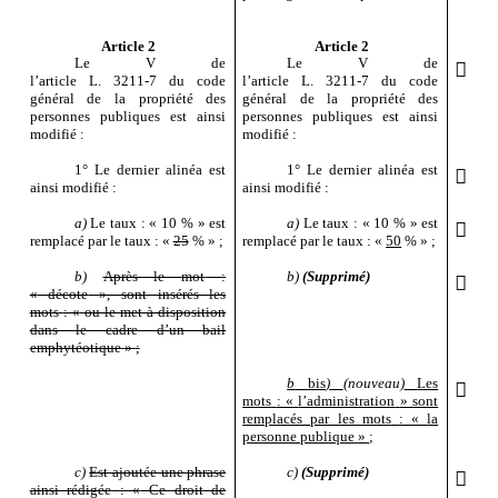
Article 2
Article 2
Le
V de
Le
V de

l’article
L.
3211
‑
7 du code
l’article
L.
3211
‑
7 du code
général de la propriété des
général de la propriété des
personnes publiques est ainsi
personnes publiques est ainsi
modifié
:
modifié
:
1°
Le dernier alinéa est
1°
Le dernier alinéa est

ainsi modifié
:
ainsi modifié
:
a)
Le taux
: «
10
%
» est
a)
Le taux
: «
10
%
» est

remplacé par le taux
: «
25
%
»
;
remplacé par le taux
: «
50
%
»
;
b)
Après le mot
:
b)
(Supprimé)

«
décote
», sont insérés les
mots
: «
ou le met à disposition
dans le cadre d’un bail
emphytéotique
»
;
b
bis
)
(nouveau)
Les

mots
: «
l’administration
» sont
remplacés par les mots
: «
la
personne publique
»
;
c)
Est ajoutée une phrase
c)
(Supprimé)

ainsi rédigée
: «
Ce droit de