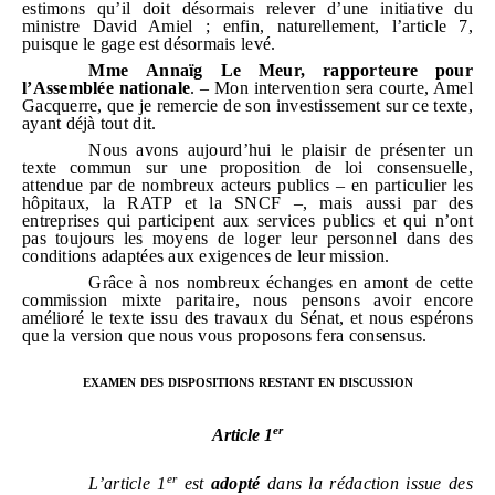
estimons qu’il doit désormais relever d’une initiative du
ministre David Amiel ; enfin, naturellement, l’article 7,
puisque le gage est désormais levé.
Mme
Annaïg Le Meur, rapporteure pour
l’Assemblée nationale
. –
Mon intervention sera courte,
Amel
Gacquerre
, que je remercie de son investissement sur ce texte,
ayant déjà tout dit.
Nous avons aujourd’hui le plaisir de présenter un
texte commun sur une proposition de loi consensuelle,
attendue par de nombreux acteurs publics –
en particulier les
hôpitaux, la RATP et la SNCF
–, mais aussi par des
entreprises qui participent aux services publics et qui n’ont
pas toujours les moyens de loger leur personnel dans des
conditions adaptées aux exigences de leur mission.
Grâce à nos nombreux échanges en amont de cette
commission mixte paritaire, nous pensons avoir encore
amélioré le texte issu des travaux du Sénat, et nous espérons
que la version que nous vous proposons fera consensus.
examen des dispositions restant en discussion
er
Article
1
er
L’article
1
est
adopté
dans la rédaction issue des