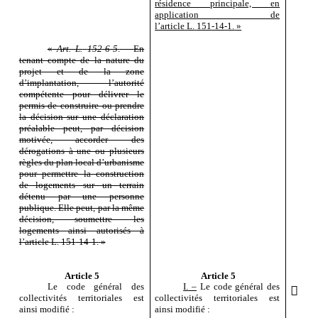
résidence principale, en
application de
l’article
L.
151
‑
14
‑
1.
»
«
Art.
L.
152
‑
6
‑
5
.
–
En
tenant compte de la nature du
projet et de la zone
d’implantation, l’autorité
compétente pour délivrer le
permis de construire ou prendre
la décision sur une déclaration
préalable peut, par décision
motivée, accorder des
dérogations à une ou plusieurs
règles du plan local d’urbanisme
pour permettre la construction
de logements sur un terrain
détenu par une personne
publique. Elle peut, par la même
décision, soumettre les
logements ainsi autorisés à
l’article
L.
151
‑
14
‑
1.
»
Article 5
Article 5
Le code général des
I.
–
Le code général des

collectivités territoriales est
collectivités territoriales est
ainsi modifié
:
ainsi modifié
: