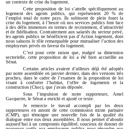
un contexte de crise du logement.
Cette proposition de loi s’attelle spécifiquement au
logement des agents publics, qui représentent 20 % de
l’emploi total de notre pays. Ils subissent de plein fouet la
crise du logement, à l’heure où nos services publics font face
à des défis immenses en termes de recrutement, d’attractivité
et de fidélisation. Contrairement aux salariés du secteur privé,
les agents publics ne bénéficient pas d’Action logement, dont
nous saluons le rôle remarquable pour mutualiser l’action des
employeurs privés en faveur du logement.
C’est pour cette raison que, malgré sa dimension
sectorielle, cette proposition de loi a été bien accueillie au
Sénat.
Certains articles avaient d’ailleurs déjà été adoptés
par notre assemblée en janvier dernier, dans des versions très
proches, dans le cadre de l’examen de la proposition de loi
visant à conforter l’habitat, l’offre de logements et la
construction (Choc), que j’avais déposée.
Sous l’impulsion de notre rapporteure, Amel
Gacquerre, le Sénat a enrichi et ajusté ce texte.
Je remercie le travail accompli par les deux
rapporteures en amont de cette commission mixte paritaire
(CMP), qui témoigne une nouvelle fois de la qualité du
dialogue entre nos deux assemblées. Il nous permet d’aboutir
aujourd’hui à un compromis équilibré, soucieux de donner de
nouveaux outils aux employeurs publics pour répondre aux