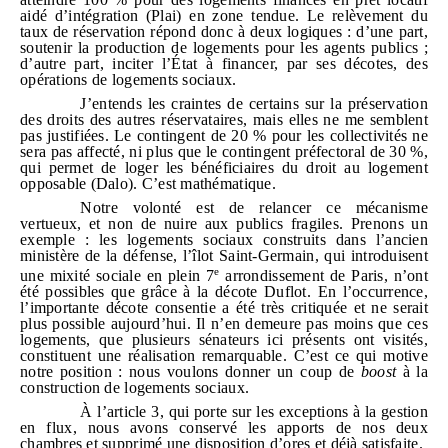
aidé d’intégration (Plai) en zone tendue. Le relèvement du
taux de réservation répond donc à deux logiques : d’une part,
soutenir la production de logements pour les agents publics ;
d’autre part, inciter l’État à financer, par ses décotes, des
opérations de logements sociaux.
J’entends les craintes de certains sur la préservation
des droits des autres réservataires, mais elles ne me semblent
pas justifiées. Le contingent de 20 % pour les collectivités ne
sera pas affecté, ni plus que le contingent préfectoral de 30 %,
qui permet de loger les bénéficiaires du droit au logement
opposable (Dalo). C’est mathématique.
Notre volonté est de relancer ce mécanisme
vertueux, et non de nuire aux publics fragiles. Prenons un
exemple : les logements sociaux construits dans l’ancien
ministère de la défense, l’îlot Saint‑Germain, qui introduisent
e
une mixité sociale en plein 7
arrondissement de Paris, n’ont
été possibles que grâce à la décote Duflot. En l’occurrence,
l’importante décote consentie a été très critiquée et ne serait
plus possible aujourd’hui. Il n’en demeure pas moins que ces
logements, que plusieurs sénateurs ici présents ont visités,
constituent une réalisation remarquable. C’est ce qui motive
notre position : nous voulons donner un coup de
boost
à la
construction de logements sociaux.
À l’article 3, qui porte sur les exceptions à la gestion
en flux, nous avons conservé les apports de nos deux
chambres et supprimé une disposition d’ores et déjà satisfaite.