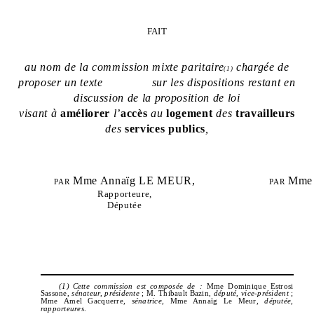
FAIT
au nom de la commission mixte paritaire
chargée de
(1)
proposer un texte
sur les dispositions restant en
discussion de la proposition de loi
visant à
améliorer
l’
accès
au
logement
des
travailleurs
des
services
publics
,
par
Mme Annaïg LE MEUR,
par
Mme
Rapporteure,
Députée
(1)
Cette commission est composée de :
Mme Dominique Estrosi
Sassone,
sénateur, présidente
; M. Thibault Bazin,
député, vice
‑
président
;
Mme Amel Gacquerre,
sénatrice,
Mme Annaïg Le Meur,
députée,
rapporteures
.