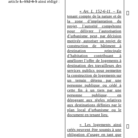
article
L.
152
‑
6
‑
5
ainsi rédigé
:
«
Art.
L.
152
‑
6
‑
11
.
–
En

tenant compte de la nature et de
la zone d’implantation du
projet, l’autorité compétente
pour délivrer l’autorisation
d’urbanisme peut, par décision
motivée, autoriser un projet de
construction de bâtiment à
destination principale
d’habitation contribuant à
améliorer l’offre de logements à
destination des travailleurs des
services publics pour permettre
la construction de logements sur
un terrain détenu par une
personne publique ou cédé à
cette fin à un tiers par une
personne publique, en
dérogeant aux règles relatives
aux destinations définies par le
plan local d’urbanisme ou le
document en tenant lieu.
«
Les logements ainsi

créés peuvent être soumis à une
obligation d’usage en tant que