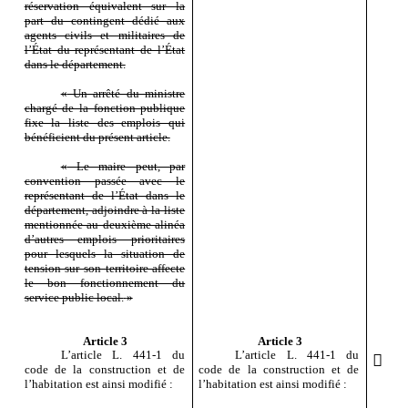
réservation équivalent sur la
part du contingent dédié aux
agents civils et militaires de
l’État du représentant de l’État
dans le département.
«
Un arrêté du ministre
chargé de la fonction publique
fixe la liste des emplois qui
bénéficient du présent article.
«
Le maire peut, par
convention passée avec le
représentant de l’État dans le
département, adjoindre à la liste
mentionnée au deuxième alinéa
d’autres emplois prioritaires
pour lesquels la situation de
tension sur son territoire affecte
le bon fonctionnement du
service public local.
»
Article 3
Article 3
L’article
L.
441
‑
1 du
L’article
L.
441
‑
1 du

code de la construction et de
code de la construction et de
l’habitation est ainsi modifié
:
l’habitation est ainsi modifié
: