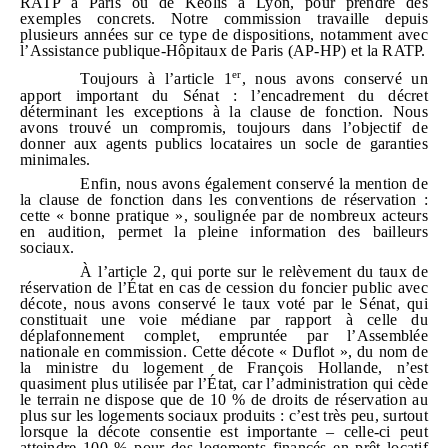
RATP à Paris ou de Keolis à Lyon, pour prendre des
exemples concrets. Notre commission travaille depuis
plusieurs années sur ce type de dispositions, notamment avec
l’Assistance publique‑Hôpitaux de Paris (AP‑HP) et la RATP.
er
Toujours à l’article 1
, nous avons conservé un
apport important du Sénat : l’encadrement du décret
déterminant les exceptions à la clause de fonction. Nous
avons trouvé un compromis, toujours dans l’objectif de
donner aux agents publics locataires un socle de garanties
minimales.
Enfin, nous avons également conservé la mention de
la clause de fonction dans les conventions de réservation :
cette « bonne pratique », soulignée par de nombreux acteurs
en audition, permet la pleine information des bailleurs
sociaux.
À l’article 2, qui porte sur le relèvement du taux de
réservation de l’État en cas de cession du foncier public avec
décote, nous avons conservé le taux voté par le Sénat, qui
constituait une voie médiane par rapport à celle du
déplafonnement complet, empruntée par l’Assemblée
nationale en commission. Cette décote « Duflot », du nom de
la ministre du logement de François Hollande, n’est
quasiment plus utilisée par l’État, car l’administration qui cède
le terrain ne dispose que de 10 % de droits de réservation au
plus sur les logements sociaux produits : c’est très peu, surtout
lorsque la décote consentie est importante – celle‑ci peut
atteindre 100 % pour des logements financés en prêt locatif