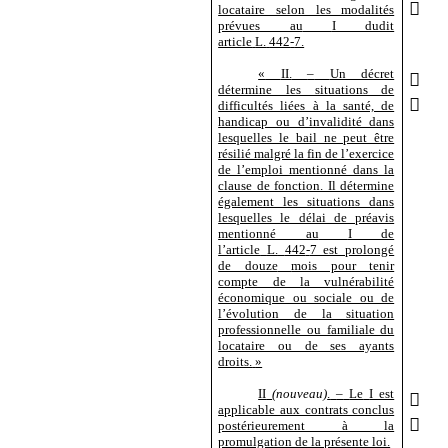

locataire selon les modalités
prévues au
I dudit
article
L.
442
‑
7.
«
II.
–
Un décret

détermine les situations de

difficultés liées à la santé, de
handicap ou d’invalidité dans
lesquelles le bail ne peut être
résilié malgré la fin de l’exercice
de l’emploi mentionné dans la
clause de fonction. Il détermine
également les situations dans
lesquelles le délai de préavis
mentionné au
I de
l’article
L.
442
‑
7 est prolongé
de douze
mois pour tenir
compte de la vulnérabilité
économique ou sociale ou de
l’évolution de la situation
professionnelle ou familiale du
locataire ou de ses ayants
droits.
»
II
(nouveau)
.
–
Le
I est

applicable aux contrats conclus

postérieurement à la
promulgation de la présente loi.