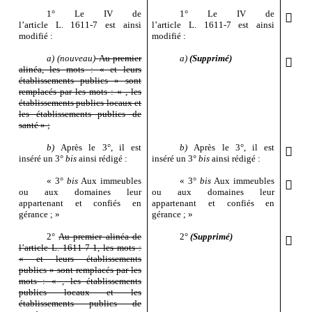
1°
Le
IV de
1°
Le
IV de

l’article
L.
1611
‑
7 est ainsi
l’article
L.
1611
‑
7 est ainsi
modifié
:
modifié
:
a)
(nouveau)
Au premier
a)
(Supprimé)

alinéa, les mots
: «
et leurs
établissements publics
» sont
remplacés par les mots
: «
, les
établissements publics locaux et
les établissements publics de
santé
»
;
b)
Après le
3°, il est
b)
Après le
3°, il est

inséré un
3°
bis
ainsi rédigé
:
inséré un
3°
bis
ainsi rédigé
:
«
3°
bis
Aux immeubles
«
3°
bis
Aux immeubles

ou aux domaines leur
ou aux domaines leur
appartenant et confiés en
appartenant et confiés en
gérance
;
»
gérance
;
»
2°
Au premier alinéa de
2°
(Supprimé)

l’article
L.
1611
‑
7
‑
1, les mots
:
«
et leurs établissements
publics
» sont remplacés par les
mots
: «
, les établissements
publics locaux et les
établissements publics de