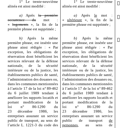
1°
Le trente
‑
neuvième
1°
Le trente
‑
neuvième

alinéa est ainsi modifié
:
alinéa est ainsi modifié
:
a)
Après
la première
a)
Après
le
mot
:

occurrence du
mot
:
«
ultérieure
», la fin de la
«
logements
», la fin de la
première phrase est supprimée
;
première phrase est supprimée
;
b)
Après la même
b)
Après la même

première phrase, est insérée une
première phrase, est insérée une
phrase ainsi rédigée
: «
Par
phrase ainsi rédigée
: «
Par
exception, les obligations de
exception, les obligations de
réservation dont bénéficient les
réservation dont bénéficient les
services relevant de la défense
services relevant de la défense
nationale, de la sécurité
nationale, de la sécurité
intérieure ou de la justice, les
intérieure ou de la justice, les
établissements publics de santé,
établissements publics de santé,
l’administration des douanes ou,
l’administration des douanes ou,
dans les communes mentionnées
dans les communes mentionnées
à l’article
17 de la loi
n°
89
‑
462
à l’article
17 de la loi
n°
89
‑
462
du 6
juillet
1989 tendant à
du 6
juillet
1989 tendant à
améliorer les rapports locatifs et
améliorer les rapports locatifs et
portant modification de la
portant modification de la
loi
n°
86
‑
1290 du
loi
n°
86
‑
1290 du
23
décembre
1986, les
23
décembre
1986, les
entreprises assurant un service
entreprises assurant un service
public de transport, au sens de
public de transport
de
l’article
L.
1221
‑
3 du code des
personnes
, au sens de