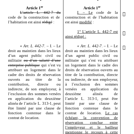
er
er
Article 1
Article 1
L’article
L.
442
‑
7 du
I.
–
Le
code de la

code de la construction et de
construction et de l’habitation
l’habitation est ainsi
rédigé
:
est ainsi
modifié
:
1°
L’article
L.
442
‑
7 est

ainsi rédigé
:
«
Art.
L.
442
‑
7
.
–
I.
–
Le
«
Art.
L.
442
‑
7
.
–
I.
–
Le

droit au maintien dans les lieux
droit au maintien dans les lieux
d’un agent public civil ou
d’un agent public civil ou
militaire
ou d’un salarié d’une
militaire qui s’est vu attribuer
entreprise publique
qui s’est vu
un logement dans le cadre des
attribuer un logement dans le
droits de réservation ouverts au
cadre des droits de réservation
titre de la contribution, directe
ouverts au titre de la
ou indirecte, de son employeur,
contribution, directe ou
à l’exclusion des sommes
indirecte, de son employeur, à
versées en application du
l’exclusion des sommes versées
deuxième alinéa de
en application du deuxième
l’article
L.
313
‑
1, peut être
alinéa de l’article
L.
313
‑
1, peut
limité par une clause de
être limité par une clause de
fonction contenue dans le
fonction contenue dans le
contrat de location.
Le cas
contrat de location.
échéant, la convention de
réservation conclue entre
l’employeur et le bailleur
mentionne le recours à cette