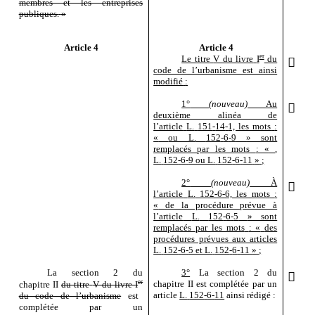
membres et les entreprises
publiques.
»
Article 4
Article 4
er
Le titre
V du livre
I
du

code de l’urbanisme est ainsi
modifié
:
1°
(nouveau)
Au

deuxième alinéa de
l’article
L.
151
‑
14
‑
1, les mots
:
«
ou L.
152
‑
6
‑
9
» sont
remplacés par les mots
: «
,
L.
152
‑
6
‑
9 ou L.
152
‑
6
‑
11
»
;
2°
(nouveau)
À

l’article
L.
152
‑
6
‑
6, les mots
:
«
de la procédure prévue à
l’article
L.
152
‑
6
‑
5
» sont
remplacés par les mots
: «
des
procédures prévues aux articles
L.
152
‑
6
‑
5 et L.
152
‑
6
‑
11
»
;
La section
2 du
3°
La section
2 du

er
chapitre
II est complétée par un
chapitre
II
du titre
V du livre
I
article
L.
152
‑
6
‑
11
ainsi rédigé
:
du code de l’urbanisme
est
complétée par un