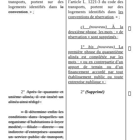
transports, portent sur des
l’article
L.
1221
‑
3 du code des
logements identifiés dans
la
transports, portent sur des
convention
.
»
;
logements identifiés dans
les
conventions de réservation
.
»
;
c)
(nouveau)
À la

deuxième phrase, les mots
: «
de
réservation
» sont supprimés
;
1°
bis
(nouveau)
La

première phrase du quarantième
alinéa est complétée par les
mots
: «
ou en contrepartie d’un
apport de terrain ou d’un
financement accordé par tout
établissement public ou toute
entreprise publique
»
;
2°
Après le quarante
et
2°
(Supprimé)

unième alinéa, il est inséré un
alinéa ainsi rédigé
:
«
Il détermine enfin les
conditions dans lesquelles un
organisme d’habitations à loyer
modéré, filiale directe ou
indirecte d’entreprises assurant
un service public de transport,