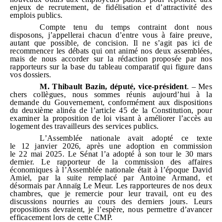
enjeux de recrutement, de fidélisation et d’attractivité des
emplois publics.
Compte tenu du temps contraint dont nous
disposons, j’appellerai chacun d’entre vous à faire preuve,
autant que possible, de concision. Il ne s’agit pas ici de
recommencer les débats qui ont animé nos deux assemblées,
mais de nous accorder sur la rédaction proposée par nos
rapporteurs sur la base du tableau comparatif qui figure dans
vos dossiers.
M.
Thibault Bazin, député, vice
‑
président
. – Mes
chers collègues, nous sommes réunis aujourd’hui à la
demande du Gouvernement, conformément aux dispositions
du deuxième alinéa de l’article 45 de la Constitution, pour
examiner la proposition de loi visant à améliorer l’accès au
logement des travailleurs des services publics.
L’Assemblée nationale avait adopté ce texte
le 12 janvier 2026, après une adoption en commission
le 22 mai 2025. Le Sénat l’a adopté à son tour le 30 mars
dernier. Le rapporteur de la commission des affaires
économiques à l’Assemblée nationale était à l’époque David
Amiel, par la suite remplacé par Antoine Armand, et
désormais par Annaïg Le Meur. Les rapporteures de nos deux
chambres, que je remercie pour leur travail, ont eu des
discussions nourries au cours des derniers jours. Leurs
propositions devraient, je l’espère, nous permettre d’avancer
efficacement lors de cette CMP.