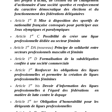
des projets d’achat, de cession ou de changement
d’actionnaire d’une société sportive et renforcement
du caractère démocratique des élections et du
fonctionnement des fédérations délégataires
er
Article 1
B
Mise à disposition des sportifs de
nationalité française convoqués pour participer aux
Jeux olympiques et paralympiques
er
Article
1
C
Possibilité de créer une ligue
professionnelle dédiée au secteur féminin
er
Article
1
DA (nouveau)
Principe de solidarité entre
secteurs professionnels masculin et féminin
er
Article
1
D
Formalisation de la subdélégation
confiée à une société commerciale
er
Article
1
Renforcer les obligations des ligues
professionnelles et permettre la création de ligues
professionnelles féminines
er
Article
1
bis
Devoir d’information des ligues
professionnelles à l’égard des fédérations
en
matière de lutte contre le dopage
er
Article
1
ter
Obligation d’honorabilité pour les
dirigeants de ligues professionnelles