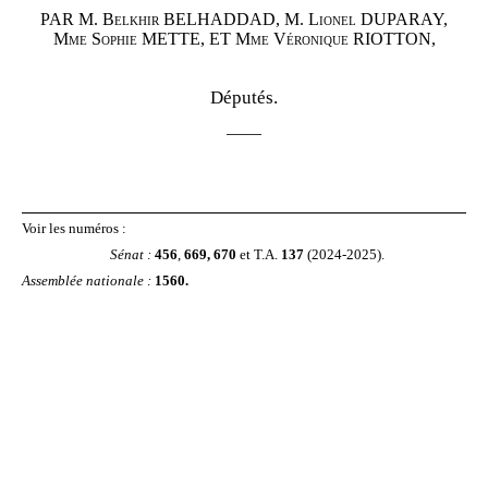
PAR M.
Belkhir BELHADDAD, M.
Lionel DUPARAY,
Mme
Sophie METTE, ET Mme
Véronique RIOTTON,
Députés.
——
Voir les numéros :
Sénat
:
456
,
669, 670
et T.A.
137
(2024‑2025).
Assemblée nationale
:
1560.