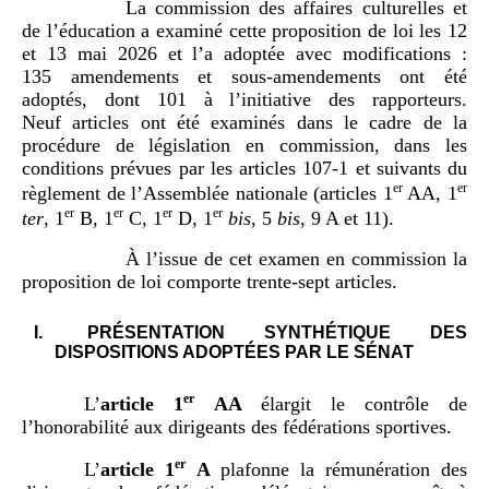
La commission des affaires culturelles et
de l’éducation a examiné cette proposition de loi les 12
et 13 mai 2026 et l’a adoptée avec modifications :
135 amendements et sous-amendements ont été
adoptés, dont 101 à l’initiative des rapporteurs.
Neuf articles ont été examinés dans le cadre de la
procédure de législation en commission, dans les
conditions prévues par les articles 107-1 et suivants du
er
er
règlement de l’Assemblée nationale (articles 1
AA, 1
er
er
er
er
ter
, 1
B, 1
C, 1
D, 1
bis
, 5
bis
, 9 A et 11).
À l’issue de cet examen en commission la
proposition de loi comporte trente-sept articles.
I.
PRÉSENTATION SYNTHÉTIQUE DES
DISPOSITIONS ADOPTÉES PAR LE SÉNAT
er
L’
article
1
AA
élargit le contrôle de
l’honorabilité aux dirigeants des fédérations sportives.
er
L’
article
1
A
plafonne la rémunération des