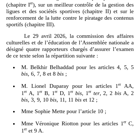
er
(chapitre I
), sur un meilleur contrôle de la gestion des
ligues et des sociétés sportives (chapitre II) et sur le
renforcement de la lutte contre le piratage des contenus
sportifs (chapitre III).
Le 29 avril 2026, la commission des affaires
culturelles et de l’éducation de l’Assemblée nationale a
désigné quatre rapporteurs chargés d’assurer l’examen
de ce texte selon la répartition suivante :
M.
Belkhir Belhaddad pour les articles
4, 5, 5
bis
, 6, 7, 8
et 8
bis
;
er
M.
Lionel Duparay pour les articles 1
AA,
er
er
er
er
er
1
A, 1
B, 1
D, 1
bis
, 1
ter
, 2, 2
bis
A, 2
bis
, 3, 9, 10
bis
, 11, 11
bis
et 12
;
Mme
Sophie Mette pour l’article 10
;
er
Mme
Véronique Riotton pour les articles 1
C,
er
1
et 9 A.