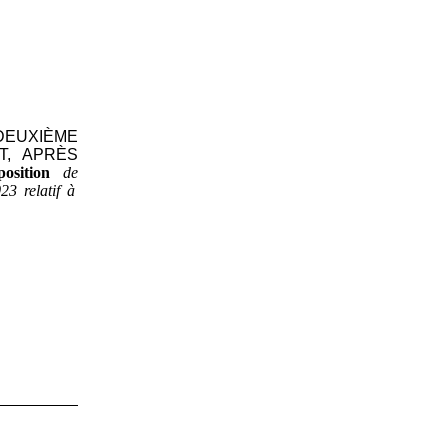
DEUXIÈME
T, APRÈS
sposition
de
3 relatif à