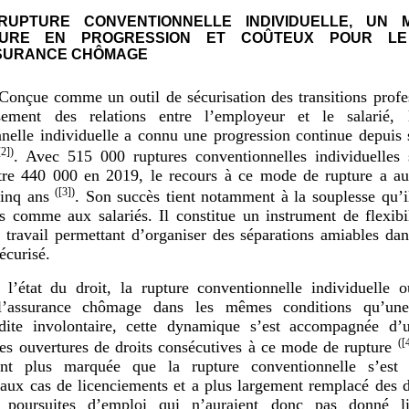
RUPTURE CONVENTIONNELLE INDIVIDUELLE, UN
TURE EN PROGRESSION ET COÛTEUX POUR LE
SURANCE CHÔMAGE
Conçue comme un outil de sécurisation des transitions profe
sement des relations entre l’employeur et le salarié, 
nelle individuelle a connu une progression continue depuis 
[2]
)
. Avec 515 000 ruptures conventionnelles individuelles 
tre 440 000 en 2019, le recours à ce mode de rupture a a
(
[3]
)
inq ans
. Son succès tient notamment à la souplesse qu’i
 comme aux salariés. Il constitue un instrument de flexibi
travail permettant d’organiser des séparations amiables da
écurisé.
 l’état du droit, la rupture conventionnelle individuelle 
l’assurance chômage dans les mêmes conditions qu’une
dite involontaire, cette dynamique s’est accompagnée d’
(
[
des ouvertures de droits consécutives à ce mode de rupture
ant plus marquée que la rupture conventionnelle s’est 
 aux cas de licenciements et a plus largement remplacé des 
 poursuites d’emploi qui n’auraient donc pas donné 