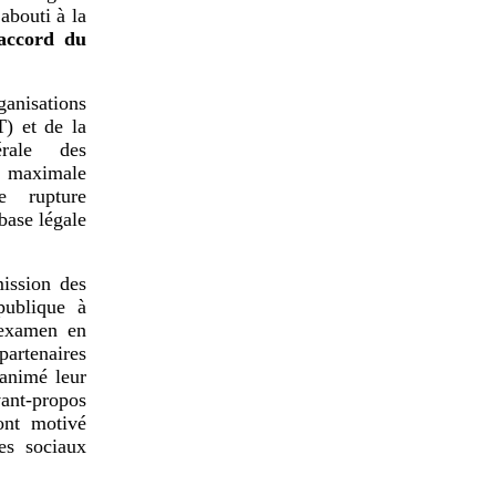
abouti à la
’accord du
ganisations
T) et de la
érale des
e maximale
e rupture
base légale
ission des
publique à
 examen en
artenaires
 animé leur
vant-propos
ont motivé
res sociaux