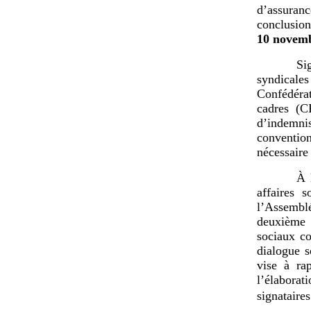
d’assuranc
conclusio
10
novemb
Si
syndicales
Confédér
cadres (C
d’indemn
convention
nécessaire
À 
affaires 
l’Assembl
deuxième 
sociaux co
dialogue s
vise à ra
l’élaborat
signataire