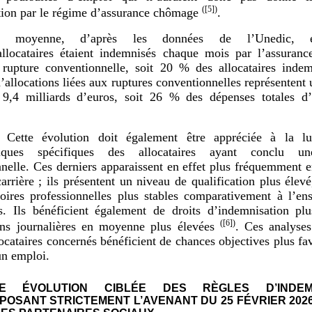
(
[5]
)
tion par le régime d’assurance chômage
.
 moyenne, d’après les données de l’Unedic, 
llocataires étaient indemnisés chaque mois par l’assuran
 rupture conventionnelle, soit 20 % des allocataires indem
’allocations liées aux ruptures conventionnelles représentent
 9,4 milliards d’euros, soit 26 % des dépenses totales d’a
Cette évolution doit également être appréciée à la l
stiques spécifiques des allocataires ayant conclu u
nelle. Ces derniers apparaissent en effet plus fréquemment 
carrière ; ils présentent un niveau de qualification plus élevé
toires professionnelles plus stables comparativement à l’e
es. Ils bénéficient également de droits d’indemnisation pl
(
[6]
)
ions journalières en moyenne plus élevées
. Ces analyses
locataires concernés bénéficient de chances objectives plus fa
un emploi.
E ÉVOLUTION CIBLÉE DES RÈGLES D’INDEMN
POSANT STRICTEMENT L’AVENANT DU 25 FÉVRIER 202