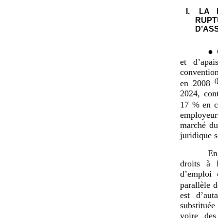
I.
LA 
RUP
D’AS
● 
et d’apai
convention
(
en 2008
2024, con
17 % en c
employeurs
marché du 
juridique s
En
droits à 
d’emploi 
parallèle 
est d’aut
substituée
voire des