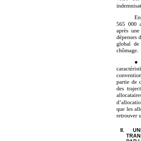
indemnisa
En
565 000 a
après une
dépenses d
global de
chômage.
● 
caractéri
convention
partie de 
des trajec
allocatair
d’allocat
que les al
retrouver 
II.
UN
TRAN