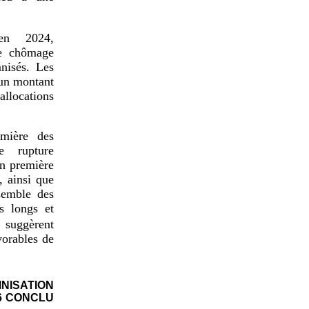
en 2024,
ce chômage
nisés. Les
 un montant
llocations
umière des
ne rupture
en première
, ainsi que
nsemble des
us longs et
 suggèrent
vorables de
ISATION
6 CONCLU