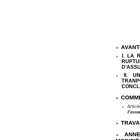
AVANT
I. LA
RUPTU
D’ASS
II. 
TRANP
CONCL
COMME
Articl
l’assu
TRAVA
ANNE