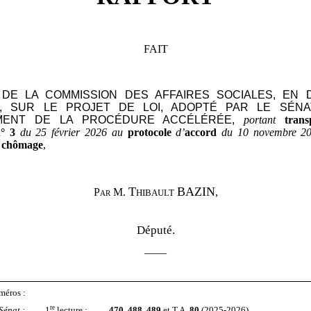
FAIT
DE LA COMMISSION DES AFFAIRES SOCIALES, EN 
, SUR LE PROJET DE LOI,
ADOPTÉ PAR LE SÉNA
MENT DE LA PROCÉDURE ACCÉLÉRÉE,
portant
tran
°
3
du 25 février 2026 au
protocole
d’
accord
du 10
novembre 202
chômage
,
Thibault
BAZIN
Par M.
,
Député.
——
méros :
re
Sénat
:
1
lecture :
470
,
488
,
489
et T.A.
80
(2025-2026).