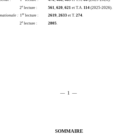
e
2
lecture :
561
,
620
,
621
et T.A.
114
(2025-2026).
re
 nationale
:
1
lecture :
2619
,
2633
et T.
274
.
e
2
lecture
:
2805
.
1
—
—
SOMMAIRE