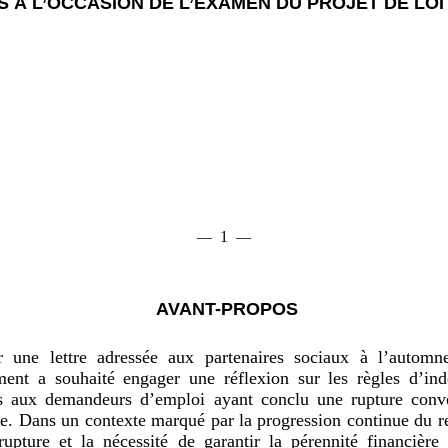
S À L’OCCASION DE L’EXAMEN DU PROJET DE LOI
1
—
—
AVANT-PROPOS
r une lettre adressée aux partenaires sociaux à l’automn
ent a souhaité engager une réflexion sur les règles d’ind
es aux demandeurs d’emploi ayant conclu une rupture conve
le. Dans un contexte marqué par la progression continue du r
upture et la nécessité de garantir la pérennité financière