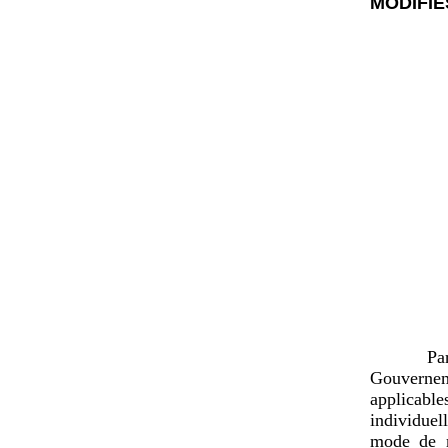
MODIFIÉ
Pa
Gouvernem
applicabl
individuel
mode de r