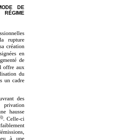
 MODE DE
 RÉGIME
ssionnelles
la rupture
sa création
signées en
ugmenté de
l offre aux
lisation du
ns un cadre
ouvrant des
 privation
une hausse
4]
)
. Celle-ci
faiblement
démissions,
lieu à une