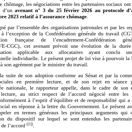
e chômage, les négociations entre les partenaires sociaux ont 
n d’un
avenant n°
3 du 25
février 2026 au protocole d
re 2023 relatif à l’assurance chômage
.
gné par l’ensemble des organisations patronales et par les or
 à l’exception de la Confédération générale du travail (CG
ation française de l’encadrement-Confédération gén
FE-CGC), cet avenant prévoit une évolution de la duré
isation applicable aux allocataires ayant conclu un
nelle individuelle. Le présent projet de loi vise à pourvoir la 
 à son agrément par le ministre du travail.
la suite de son adoption conforme au Sénat et par la comm
sociales en première lecture, et de son rejet en séance 
ée nationale, le rapporteur appelle, dans le cadre de son
lecture, au strict respect de l’accord négocié entre les p
nformément à l’esprit d’équilibre et de responsabilité qui a
ocial en réponse à la lettre du Gouvernement. Le présent a
ppeler en termes généraux les principaux arguments qui 
ion du dispositif sur lequel se sont entendus les partenai
(
[1]
)
s de l’accord
.