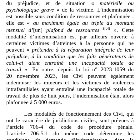
du préjudice, et de situation «
matérielle ou
psychologique grave
» de la victime. L’indemnisation
est possible sous condition de ressources et plafonnée :
elle est «
au maximum égale au triple du montant
(
[6]
)
mensuel d’
[un]
plafond de ressources
». Cette
modalité d’indemnisation est par ailleurs ouverte à
certaines victimes d’atteintes à la personne qui ne
peuvent «
prétendre à la réparation intégrale de leur
préjudice, à la condition que les faits générateurs de
celui-ci aient entraîné une incapacité totale de
travail
». En outre, depuis la loi n° 2023-1059 du
20 novembre 2023, les Civi peuvent également
indemniser les mineurs et les victimes de violences
intrafamiliales ayant entraîné une incapacité totale de
travail de plus de huit jours, l’indemnisation étant alors
plafonnée à 5 000 euros.
Les modalités de fonctionnement des Civi, qui
ont le caractère de juridictions civiles, sont prévues à
l’article 706-4 du code de procédure pénale.
L’article 706-5‑1 du même code détermine les
conditions de demande d’indemnisation, dont la