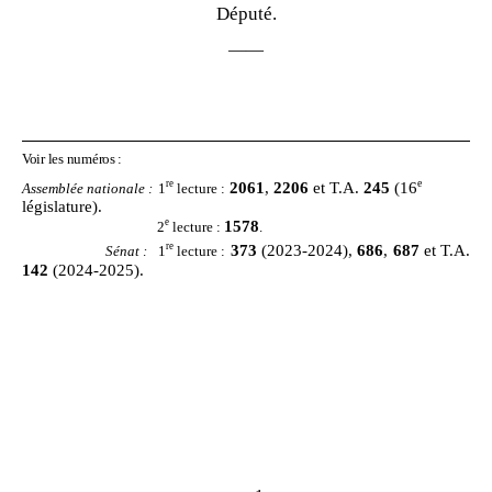
Député.
——
Voir les numéros
:
e
re
2061
,
2206
et T.A.
245
(16
Assemblée nationale :
1
lecture
:
législature).
e
1578
2
lecture
:
.
re
373
(2023
‑
2024),
686
,
687
et T.A.
Sénat
:
1
lecture
:
142
(2024
‑
2025).