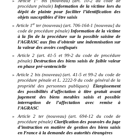
Article
1
bis (nouveau) (art.
10-2 du code de
procédure pénale)
Information de la victime lors du
dépôt de plainte pour faciliter l’identification des
objets susceptibles d’être saisis
er
Article
1
ter (nouveau) (art.
706-164-1 [nouveau] du
code de procédure pénale)
Information de la victime
à la fin de la procédure sur la possible saisine de
l’AGRASC aux fins d’obtenir une indemnisation sur
la valeur des avoirs confisqués
Article 2 (art.
41-5 et 99-2 du code de procédure
pénale)
Destruction des biens saisis de faible valeur
en phase pré-sentencielle
Article 2 bis (nouveau)
(art. 41-5 et 99-2 du code de
procédure pénale et L. 2222-9 du code général de la
propriété des personnes publiques)
Élargissement
des possibilités d’affectation à titre gratuit avant
jugement des biens meubles saisis et possible
interruption de l’affectation avec remise à
l’AGRASC
Article 2 ter (nouveau)
(art. 694-12 du code de
procédure pénale)
Clarification des pouvoirs du juge
d’instruction en matière de gestion des biens saisis
en France à la demande des autorités étrangères