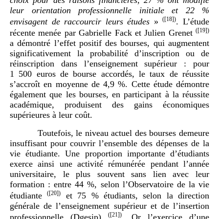
leur orientation professionnelle initiale et 22
%
(
[18]
)
envisagent de raccourcir leurs études
»
. L’étude
(
[19]
)
récente menée par Gabrielle Fack et Julien Grenet
a démontré l’effet positif des bourses, qui augmentent
significativement la probabilité d’inscription ou de
réinscription dans l’enseignement supérieur : pour
1 500 euros de bourse accordés, le taux de réussite
s’accroît en moyenne de 4,9 %. Cette étude démontre
également que les bourses, en participant à la réussite
académique, produisent des gains économiques
supérieures à leur coût.
Toutefois, le niveau actuel des bourses demeure
insuffisant pour couvrir l’ensemble des dépenses de la
vie étudiante. Une proportion importante d’étudiants
exerce ainsi une activité rémunérée pendant l’année
universitaire, le plus souvent sans lien avec leur
formation : entre 44 %, selon l’Observatoire de la vie
(
[20]
)
étudiante
et 75 % étudiants, selon la direction
générale de l’enseignement supérieur et de l’insertion
(
[21]
)
professionnelle (Dgesip)
. Or l’exercice d’une