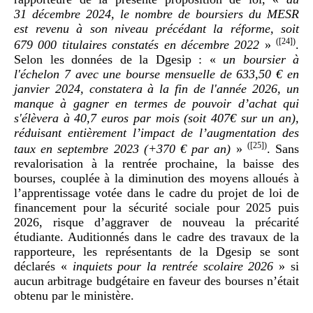
31
décembre 2024, le nombre de boursiers du MESR
est revenu à son niveau précédant la réforme, soit
(
[24]
)
679
000
titulaires constatés en décembre 2022
»
.
Selon les données de la Dgesip : «
un boursier à
l'échelon
7 avec une bourse mensuelle de 633,50
€ en
janvier 2024, constatera à la fin de l'année 2026, un
manque à gagner en termes de pouvoir d’achat qui
s'élèvera à 40,7
euros par mois (soit 407€ sur un an),
réduisant entièrement l’impact de l’augmentation des
(
[25]
)
taux en septembre 2023 (+370
€ par an)
»
. Sans
revalorisation à la rentrée prochaine, la baisse des
bourses, couplée à la diminution des moyens alloués à
l’apprentissage votée dans le cadre du projet de loi de
financement pour la sécurité sociale pour 2025 puis
2026, risque d’aggraver de nouveau la précarité
étudiante. Auditionnés dans le cadre des travaux de la
rapporteure, les représentants de la Dgesip se sont
déclarés «
inquiets pour la rentrée scolaire 2026
» si
aucun arbitrage budgétaire en faveur des bourses n’était
obtenu par le ministère.