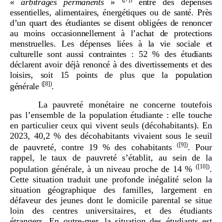
«
arbitrages permanents
»
entre des dépenses
essentielles, alimentaires, énergétiques ou de santé. Près
d’un quart des étudiantes se disent obligées de renoncer
au moins occasionnellement à l’achat de protections
menstruelles. Les dépenses liées à la vie sociale et
culturelle sont aussi contraintes
: 52
% des étudiants
déclarent avoir déjà renoncé à des divertissements et des
loisirs, soit 15 points de plus que la population
(
[8]
)
générale
.
La pauvreté monétaire ne concerne toutefois
pas l’ensemble de la population étudiante : elle touche
en particulier ceux qui vivent seuls (décohabitants). En
2023, 40,2 % des décohabitants vivaient sous le seuil
(
[9]
)
de pauvreté, contre 19 % des cohabitants
. Pour
rappel, le taux de pauvreté s’établit, au sein de la
(
[10]
)
population générale, à un niveau proche de 14 %
.
Cette situation traduit une profonde inégalité selon la
situation géographique des familles, largement en
défaveur des jeunes dont le domicile parental se situe
loin des centres universitaires, et des étudiants
étrangers. En outre-mer, la situation des étudiants est