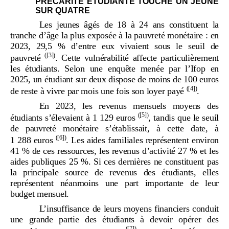
PRÉCARITÉ ÉTUDIANTE TOUCHE UN JEUNE
SUR QUATRE
Les jeunes âgés de 18 à 24
ans constituent la
tranche d’âge la plus exposée à la pauvreté monétaire
: en
2023, 29,5
% d’entre eux vivaient sous le seuil de
(
[3]
)
pauvreté
. Cette vulnérabilité affecte particulièrement
les étudiants. Selon une enquête menée par l’Ifop en
2025, un étudiant sur deux dispose de moins de 100
euros
(
[4]
)
de reste à vivre par mois une fois son loyer payé
.
En 2023, les revenus mensuels moyens des
(
[5]
)
étudiants s’élevaient à 1
129
euros
, tandis que le seuil
de pauvreté monétaire s’établissait, à cette date, à
(
[6]
)
1
288
euros
. Les aides familiales représentent environ
41
% de ces ressources, les revenus d’activité 27
% et les
aides publiques 25
%. Si ces dernières ne constituent pas
la principale source de revenus des étudiants, elles
représentent néanmoins une part importante de leur
budget mensuel.
L’insuffisance de leurs moyens financiers conduit
une grande partie des étudiants à devoir opérer des
(
[7]
)