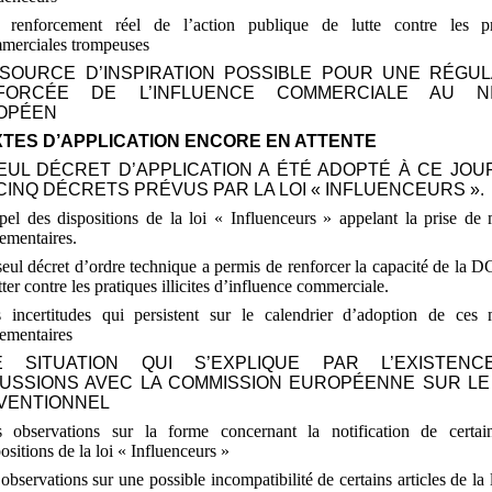
 renforcement réel de l’action publique de lutte contre les pr
merciales trompeuses
SOURCE D’INSPIRATION POSSIBLE POUR UNE RÉGUL
FORCÉE DE L’INFLUENCE COMMERCIALE AU N
OPÉEN
XTES D’APPLICATION ENCORE EN ATTENTE
EUL DÉCRET D’APPLICATION A ÉTÉ ADOPTÉ À CE JOU
CINQ DÉCRETS PRÉVUS PAR LA LOI «
INFLUENCEURS
».
el des dispositions de la loi «
Influenceurs
» appelant la prise de
lementaires.
eul décret d’ordre technique a permis de renforcer la capacité de l
tter contre les pratiques illicites d’influence commerciale.
 incertitudes qui persistent sur le calendrier d’adoption de ces 
lementaires
E SITUATION QUI S’EXPLIQUE PAR L’EXISTEN
CUSSIONS AVEC LA COMMISSION EUROPÉENNE SUR LE
VENTIONNEL
 observations sur la forme concernant la notification de certai
ositions de la loi «
Influenceurs
»
observations sur une possible incompatibilité de certains articles de la 