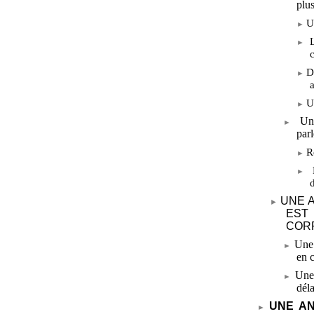
plu
U
D
U
Un
par
R
UNE 
EST
COR
Une 
en 
Une
déla
UNE AN