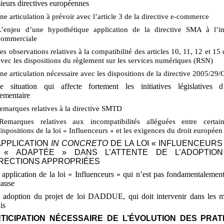
sieurs directives européennes
ne articulation à prévoir avec l’article 3 de la directive e-commerce
L’enjeu d’une hypothétique application de la directive SMA à l’in
commerciale
es observations relatives à la compatibilité des articles 10, 11, 12 et 15 d
avec les dispositions du règlement sur les services numériques (RSN)
ne articulation nécessaire avec les dispositions de la directive 2005/29/
e situation qui affecte fortement les initiatives législatives d’
lementaire
emarques relatives à la directive SMTD
Remarques relatives aux incompatibilités alléguées entre certai
dispositions de la loi «
Influenceurs
» et les exigences du droit européen
APPLICATION
IN CONCRETO
DE LA LOI «
INFLUENCEURS
 «
ADAPTÉE
» DANS L’ATTENTE DE L’ADOPTIO
RECTIONS APPROPRIÉES
application de la loi «
Influenceurs
» qui n’est pas fondamentalemen
cause
 adoption du projet de loi DADDUE, qui doit intervenir dans les me
is
TICIPATION NÉCESSAIRE DE L’ÉVOLUTION DES PRAT