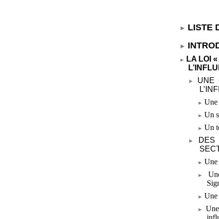
LISTE
INTRO
LA LOI «
L’INFL
UNE 
L’IN
Une 
Un s
Un t
DES
SECT
Une 
Un
Sig
Une 
Une 
inf