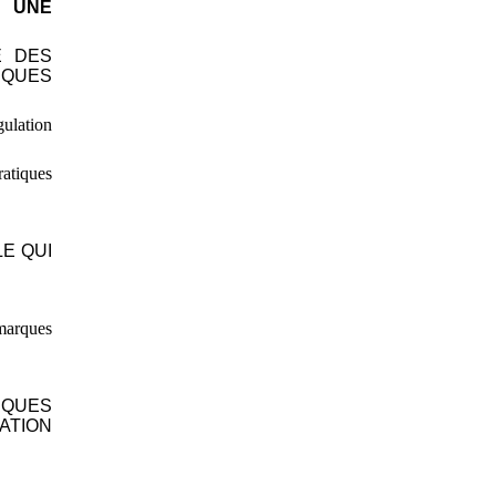
 UNE
É DES
IQUES
ulation
ratiques
E QUI
 marques
IQUES
ATION