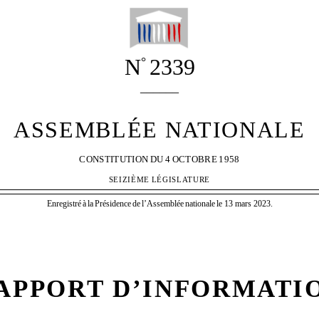
N
2339
°
______
ASSEMBLÉE NATIONALE
CONSTITUTION
DU
4
OCTOBRE
1958
SEIZIÈME
LÉGISLATURE
Enregistré
à
la
Présidence
de
l’Assemblée
nationale
le 13 mars 2023.
APPORT D’INFORMATI