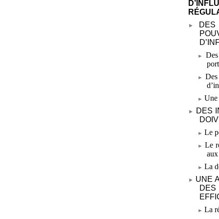
D’INF
RÉGULA
DES
POU
D’I
Des
por
Des 
d’i
Une 
DES 
DOIV
Le p
Le r
aux
La d
UNE 
DES
EFF
La r