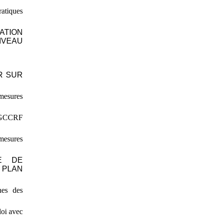
atiques
ATION
IVEAU
R SUR
 mesures
a DGCCRF
mesures
CE DE
 PLAN
nes des
loi avec