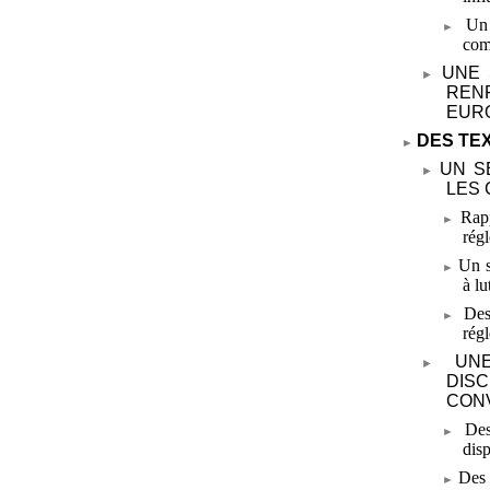
Un
com
UNE 
REN
EUR
DES TE
UN S
LES 
Rapp
rég
Un s
à lu
Des
rég
UN
DIS
CON
Des
disp
Des 