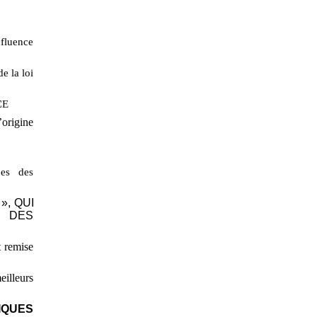
fluence
e la loi
CE
origine
nes des
», QUI
N DES
t remise
illeurs
IQUES