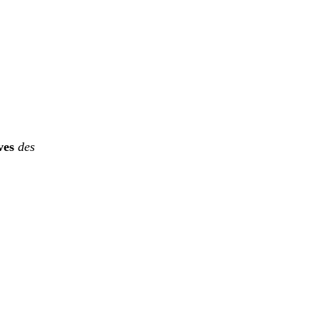
ves
des