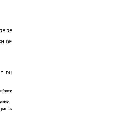
DE DE
ON DE
IF DU
teforme
nsable
 par les