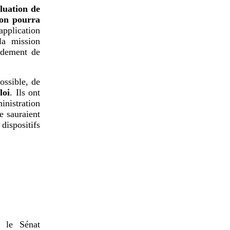
luation de
tion pourra
application
la mission
ondement de
ossible, de
loi
. Ils ont
inistration
e sauraient
dispositifs
t le Sénat