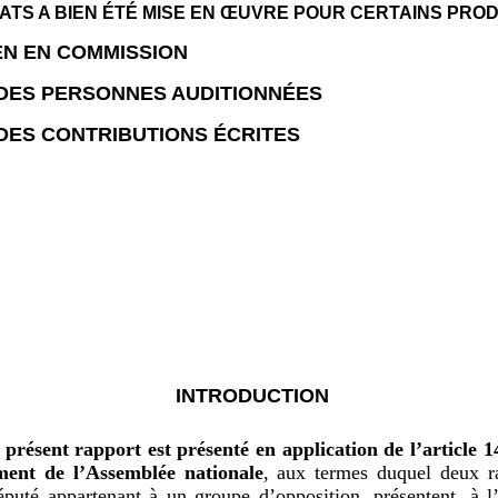
TS A BIEN ÉTÉ MISE EN ŒUVRE POUR CERTAINS PROD
N EN COMMISSION
 DES PERSONNES AUDITIONNÉES
 DES CONTRIBUTIONS ÉCRITES
INTRODUCTION
 présent rapport est présenté en application de l’article 14
ent de l’Assemblée nationale
, aux termes duquel deux ra
puté appartenant à un groupe d’opposition, présentent, à l