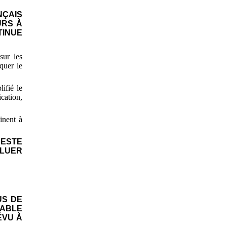
NÇAIS
URS À
TINUE
sur les
quer le
ifié le
ication,
inent à
RESTE
ALUER
US DE
TABLE
ÉVU À