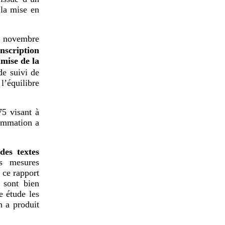
 la mise en
2 novembre
onscription
mise de la
de suivi de
l’équilibre
75 visant à
sommation a
des textes
es mesures
, ce rapport
 sont bien
e étude les
n a produit