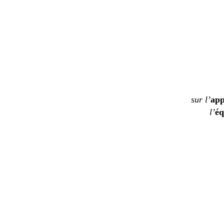
sur l’
app
l’
éq