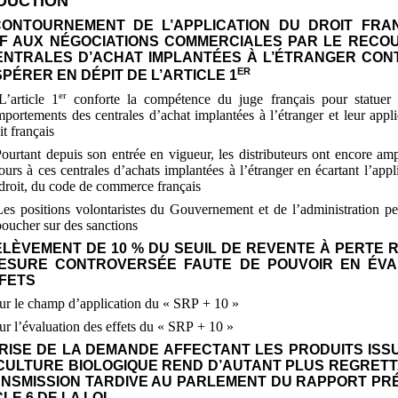
DUCTION
 CONTOURNEMENT DE L’APPLICATION DU DROIT FRA
IF AUX NÉGOCIATIONS COMMERCIALES PAR LE RECO
ENTRALES D’ACHAT IMPLANTÉES À L’ÉTRANGER CON
ER
PÉRER EN DÉPIT DE L’ARTICLE 1
er
L’article 1
conforte la compétence du juge français pour statuer 
portements des centrales d’achat implantées à l’étranger et leur appli
it français
Pourtant depuis son entrée en vigueur, les distributeurs ont encore ampl
ours à ces centrales d’achats implantées à l’étranger en écartant l’appl
droit, du code de commerce français
Les positions volontaristes du Gouvernement et de l’administration pe
oucher sur des sanctions
RELÈVEMENT DE 10
% DU SEUIL DE REVENTE À PERTE 
ESURE CONTROVERSÉE FAUTE DE POUVOIR EN ÉV
FFETS
ur le champ d’application du «
SRP
+
10
»
ur l’évaluation des effets du «
SRP
+
10
»
A CRISE DE LA DEMANDE AFFECTANT LES PRODUITS ISS
ICULTURE BIOLOGIQUE REND D’AUTANT PLUS REGRET
ANSMISSION TARDIVE AU PARLEMENT DU RAPPORT PR
CLE 6 DE LA LOI