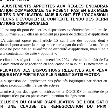
ES AJUSTEMENTS APPORTÉS AUX RÈGLES ENCADRA
IATION COMMERCIALE NE POSENT PAS EN EUX-MÊM
ULTÉS D’APPLICATION, MAIS ILS ONT ÉTÉ L’OCCASION
CTEURS D’ÉVOQUER LE CONTEXTE TENDU DES DERN
IATIONS COMMERCIALES
’il est trop tôt pour évaluer les dispositions expérimentales de l’article
 du 30
mars 2023, elles ne semblent pas poser de difficulté d’application
 L’ajustement opéré par l’article 15 sur l’une des options dont 
ndustriel pour assurer la transparence sur la part du coût de la matière 
icole ne pose pas en lui-même de difficulté d’application, mais il ne 
 à la contestation de cette «
option 3
».
Le climat des négociations commerciales 2024 a été tendu du fait de l’
la date butoir de négociation en application de la loi du 17
novembre 2
PPLICATION DES DISPOSITIONS RELATIVES AUX PÉNA
IQUES N’APPORTE PAS PLEINEMENT SATISFACTION
La suspension de l’application des pénalités logistiques par décret en
uation exceptionnelle n’a pas été activée
La mise à jour des lignes directrices de la DGCCRF en matière de pé
istiques n’est pas en phase avec l’intention du législateur
EXCLUSION DU CHAMP D’APPLICATION DE L’OBLIGATI
IR UNE CLAUSE DE RENÉGOCIATION DU PRIX