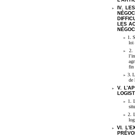
IV. L
NÉGOC
DIFFIC
LES A
NÉGOC
1. S
loi
2.
l’i
agr
fin
3. 
de 
V. L’A
LOGIST
1. 
sit
2. 
log
VI. L’
PRÉVO