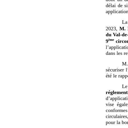
délai de s
application
La
2023,
M.
du Val-d
ème
9
circo
l’applicat
dans les r
M.
sécuriser 
été le rapp
Le
réglemen
d’applicati
vise égal
conformes 
circulaire
pour la bon