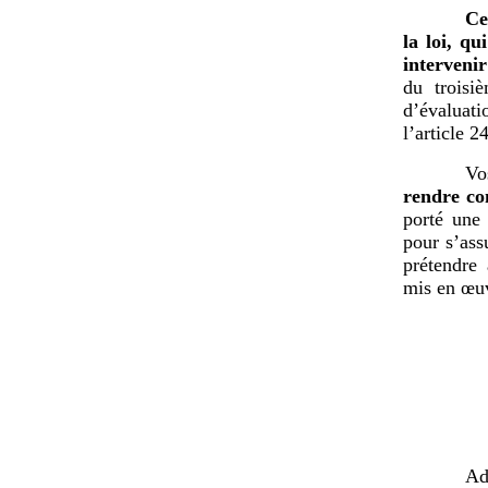
Ce
la loi, qu
intervenir
du troisi
d’évaluati
l’article 2
Vo
rendre co
porté une 
pour s’ass
prétendre 
mis en œu
Ad