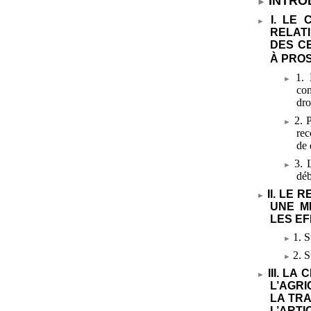
INTRO
I. LE
RELAT
DES C
À PROS
1. 
com
dro
2. 
rec
de 
3. 
déb
II. LE 
UNE M
LES E
1. S
2. S
III. L
L’AGR
LA TR
L’ARTI