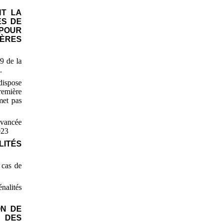
NT LA
ES DE
 POUR
IÈRES
9 de la
.
dispose
première
met pas
avancée
023
LITÉS
 cas de
nalités
ON DE
 DES