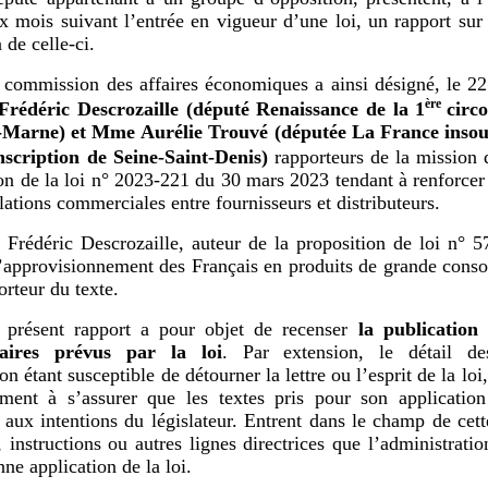
ix mois suivant l’entrée en vigueur d’une loi, un rapport sur
 de celle-ci.
 commission des affaires économiques a ainsi désigné, le 2
ère
Frédéric Descrozaille (député Renaissance de la 1
circ
e-Marne) et Mme
Aurélie Trouvé (députée La France insou
nscription de Seine-Saint-Denis)
rapporteurs de la mission 
ion de la loi n° 2023-221 du 30 mars 2023 tendant à renforcer 
elations commerciales entre fournisseurs et distributeurs.
 Frédéric Descrozaille, auteur de la proposition de loi n° 5
l’approvisionnement des Français en produits de grande con
orteur du texte.
 présent rapport a pour objet de recenser
la publication 
taires prévus par la loi
. Par extension, le détail d
on étant susceptible de détourner la lettre ou l’esprit de la loi
ement à s’assurer que les textes pris pour son application
aux intentions du législateur. Entrent dans le champ de cett
s, instructions ou autres lignes directrices que l’administratio
ne application de la loi.