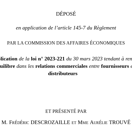
DÉPOSÉ
en application de l’article
145-7 du Règlement
PAR LA COMMISSION DES AFFAIRES ÉCONOMIQUES
lication
de la
loi n°
2023-221
du 30
mars 2023
tendant à re
uilibre
dans les
relations commerciales
entre
fournisseurs
e
distributeurs
ET PRÉSENTÉ PAR
M.
Fr
d
ric DESCROZAILLE et Mme
Aur
lie TROUVÉ
É
É
É