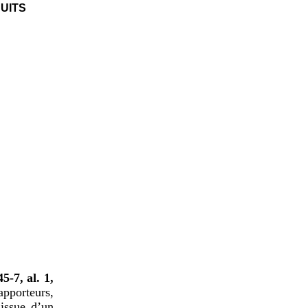
UITS
5-7, al.
1,
pporteurs,
’issue d’un