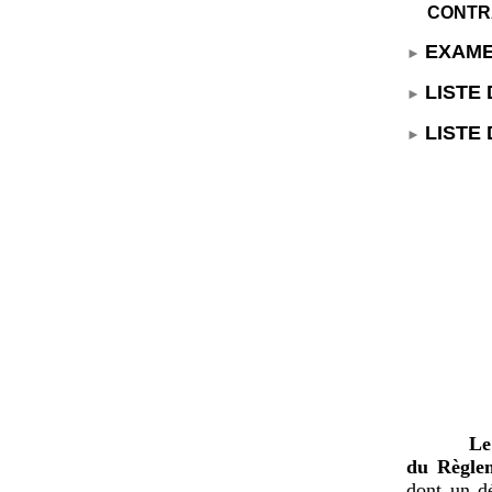
CONTRA
EXAME
LISTE
LISTE
Le
du Règlem
dont un dé