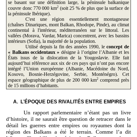
se basant sur une définition large, la péninsule balkanique
2
couvre donc 770 000 km
(soit 25 % de plus que la surface de
la péninsule Ibérique).
C'est une région essentiellement montagneuse
(chaînes Dinariques, mont Balkan, Rhodope, Pinde), au climat
continental à l'intérieur, méditerranéen sur le littoral. Les
vallées (Morava, Vardar, Marica) concentrent, avec les bassins
intérieurs (Sofia), la majorité de la population.
Utilisé depuis la fin des années 1990, le
concept de
«
Balkans occidentaux
»
désigne à l’origine l’Albanie et les
États issus de la dislocation de la Yougoslavie. Elle fait
aujourd’hui référence aux six de ces pays qui n’ont pas encore
intégré l’Union européenne (Albanie, Macédoine du Nord,
Kosovo, Bosnie-Herzégovine, Serbie, Monténégro). Cet
2
espace géographique de plus de 200 000 km
comprend près
de 15 millions d’habitants.
A.
L’ÉPOQUE DES RIVALITÉS ENTRE EMPIRES
Un rapport parlementaire n’étant pas un livre
d’histoire, il ne saurait être question de retracer dans le
détail les guerres entre empires ou royaumes dont la
région des Balkans a été le terrain. Comme l’a dit