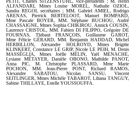
PETIT, Charles SITZENSTUHL, vice-présidents ; M. Henri
ALFANDARI, Mmes Louise MOREL, Nathalie OZIOL,
Sandra REGOL secrétaires ; MM. Gabriel AMIEL, Rodrigo
ARENAS, Pierrick BERTELOOT, Manuel BOMPARD,
Mme Pascale BOYER, MM. Stéphane BUCHOU, André
CHASSAIGNE, Mmes Sophia CHIKIROU, Annick COUSIN,
Laurence CRISTOL, MM. Fabien DI FILIPPO, Grégoire DE
FOURNAS, Thibaut FRANÇOIS, Guillaume GAROT,
Mme Félicie GÉRARD, MM. Benjamin HADDAD, Michel
HERBILLON, Alexandre HOLROYD, Mmes Brigitte
KLINKERT, Constance LE GRIP, Nicole LE PEIH, M. Denis
MASSÉGLIA, Mmes Joëlle MÉLIN, Yaël MENACHE,
Lysiane MÉTAYER, Danièle OBONO, Mathilde PANOT,
Anna PIC, M. Christophe PLASSARD, Mme Marie
POCHON, MM. Jean-Pierre PONT, Richard RAMOS,
Alexandre SABATOU, Nicolas SANSU, Vincent
SEITLINGER, Mmes Michèle TABAROT, Liliana TANGUY,
Sabine THILLAYE, Estelle YOUSSOUFFA.