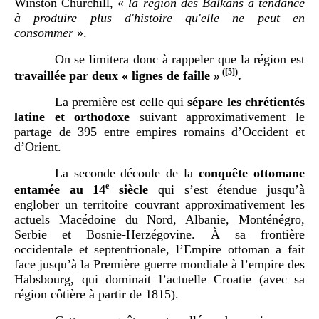
Winston Churchill, «
la région des Balkans a tendance
à produire plus d'histoire qu'elle ne peut en
consommer
».
On se limitera donc à rappeler que la région est
(
[5]
)
travaillée par deux «
lignes de faille
»
.
La première est celle qui
sépare les chrétientés
latine et orthodoxe
suivant approximativement le
partage de 395 entre empires romains d’Occident et
d’Orient.
La seconde découle de la
conquête ottomane
e
entamée au 14
siècle
qui s’est étendue jusqu’à
englober un territoire couvrant approximativement les
actuels Macédoine du Nord, Albanie, Monténégro,
Serbie et Bosnie-Herzégovine. À sa frontière
occidentale et septentrionale, l’Empire ottoman a fait
face jusqu’à la Première guerre mondiale à l’empire des
Habsbourg, qui dominait l’actuelle Croatie (avec sa
région côtière à partir de 1815).