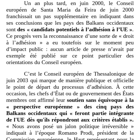
Un an plus tard, en juin 2000, le Conseil
européen de Santa Maria da Feira de juin 2000
franchissait un pas supplémentaire en indiquant dans
ses conclusions que les pays des Balkans occidentaux
sont
des «
candidats potentiels à l’adhésion à l’UE
»
.
Ce progrès vers la reconnaissance d’une sorte de « droit
à l’adhésion » a eu toutefois sur le moment peu
d’impact public : aucun article de presse n’avait par
exemple été publié sur ce point particulier des
orientations du Conseil européen.
C’est le Conseil européen de Thessalonique de
juin
2003 qui marque de manière publique et officielle
le point de départ du processus d’adhésion. À cette
occasion, les chefs d’État ou de gouvernement des États
membres ont affirmé leur
soutien sans équivoque à la
«
perspective européenne
» des cinq pays des
Balkans occidentaux qui «
feront partie intégrante
de l'UE dès qu'ils répondront aux critères établis
».
«
Nous avons posé un jalon politique irréversible
»
indiquait à l’époque Romano Prodi, président de la
Commission européenne, le Haut représentant pour la