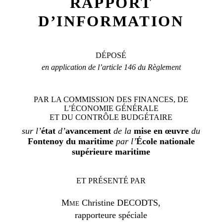
RAPPORT
D’INFORMATION
DÉPOSÉ
en application de l’article 146 du Règlement
PAR LA COMMISSION DES FINANCES, DE
L’ÉCONOMIE GÉNÉRALE
ET DU CONTRÔLE BUDGÉTAIRE
sur l’
état
d’
avancement
de la
mise en œuvre
du
Fontenoy du maritime
par l’
École nationale
supérieure maritime
ET PRÉSENTÉ PAR
M
me
Christine DECODTS
,
rapporteure spéciale