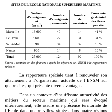
SITES DE L’ÉCOLE NATIONALE SUPÉRIEURE MARITIME
Surface
Pourcenta
Nombre
Nombre
d’enseigneme
ge du total
d’enseignants
de
nt
des élèves
permanents
vacataires
2
par site
(en m
)
Marseille
13 600
49
14
41 %
Le Havre
6 600
27
31
31 %
Saint-Malo
3 900
34
39
18 %
Nantes
900
14
8
10 %
Total
25 000
124
92
100 %
Source : commission des finances d’après les réponses de l’ENSM à la rapporteure
spéciale.
La rapporteure spéciale tient à renouveler son
attachement à l’organisation actuelle de l’ENSM sur
quatre sites, qui présente divers avantages.
Dans un contexte d’insuffisante attractivité des
métiers du secteur maritime qui sera évoqué
ultérieurement, elle assure une présence territoriale de
l’École dans quatre villes, situées dans quatre régions