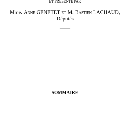
ET PRÉSENTÉ PAR
Mme.
Anne GENETET et M. Bastien LACHAUD,
Députés
——
SOMMAIRE
___