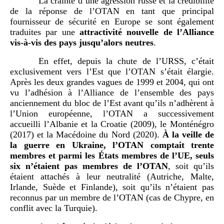
La crainte d’une agression russe et la crédibilité
de la réponse de l’OTAN en tant que principal
fournisseur de sécurité en Europe se sont également
traduites par une
attractivité nouvelle de l’Alliance
vis-à-vis des pays jusqu’alors neutres
.
En effet, depuis la chute de l’URSS, c’était
exclusivement vers l’Est que l’OTAN s’était élargie.
Après les deux grandes vagues de 1999 et 2004, qui ont
vu l’adhésion à l’Alliance de l’ensemble des pays
anciennement du bloc de l’Est avant qu’ils n’adhèrent à
l’Union européenne, l’OTAN a successivement
accueilli l’Albanie et la Croatie (2009), le Monténégro
(2017) et la Macédoine du Nord (2020).
À la veille de
la guerre en Ukraine, l’OTAN comptait trente
membres et parmi les États membres de l’UE, seuls
six n’étaient pas membres de l’OTAN
, soit qu’ils
étaient attachés à leur neutralité (Autriche, Malte,
Irlande, Suède et Finlande), soit qu’ils n’étaient pas
reconnus par un membre de l’OTAN (cas de Chypre, en
conflit avec la Turquie).