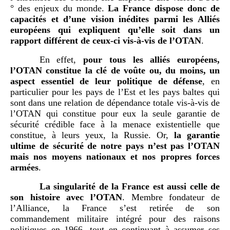
° des enjeux du monde.
La France dispose donc de
capacités et d’une vision inédites parmi les Alliés
européens qui expliquent qu’elle soit dans un
rapport différent de ceux-ci vis-à-vis de l’OTAN
.
En effet,
pour tous les alliés européens,
l’OTAN constitue la clé de voûte ou, du moins, un
aspect essentiel de leur politique de défense
, en
particulier pour les pays de l’Est et les pays baltes qui
sont dans une relation de dépendance totale vis-à-vis de
l’OTAN qui constitue pour eux la seule garantie de
sécurité crédible face à la menace existentielle que
constitue, à leurs yeux, la Russie. Or,
la garantie
ultime de sécurité de notre pays n’est pas l’OTAN
mais nos moyens nationaux et nos propres forces
armées
.
La singularité de la France est aussi celle de
son histoire avec l’OTAN
. Membre fondateur de
l’Alliance, la France s’est retirée de son
commandement militaire intégré pour des raisons
politiques en 1966, tout en continuant à assumer ses