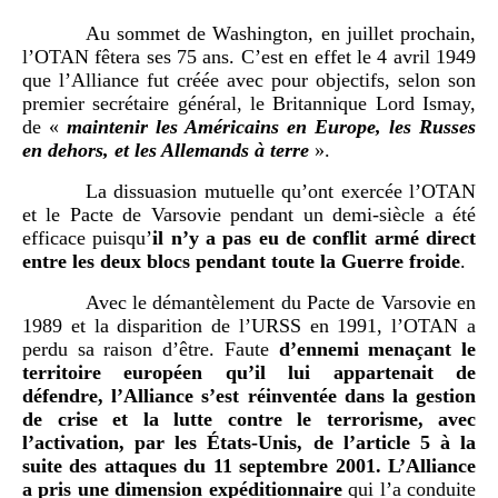
Au sommet de Washington, en juillet prochain,
l’OTAN fêtera ses 75 ans. C’est en effet le 4 avril 1949
que l’Alliance fut créée avec pour objectifs, selon son
premier secrétaire général, le Britannique Lord Ismay,
de «
maintenir les Américains en Europe, les Russes
en dehors, et les Allemands à terre
».
La dissuasion mutuelle qu’ont exercée l’OTAN
et le Pacte de Varsovie pendant un demi-siècle a été
efficace puisqu’
il n’y a pas eu de conflit armé direct
entre les deux blocs pendant toute la Guerre froide
.
Avec le démantèlement du Pacte de Varsovie en
1989 et la disparition de l’URSS en 1991, l’OTAN a
perdu sa raison d’être. Faute
d’ennemi menaçant le
territoire européen qu’il lui appartenait de
défendre, l’Alliance s’est réinventée dans la gestion
de crise et la lutte contre le terrorisme, avec
l’activation, par les États-Unis, de l’article 5 à la
suite des attaques du 11
septembre 2001. L’Alliance
a pris une dimension expéditionnaire
qui l’a conduite