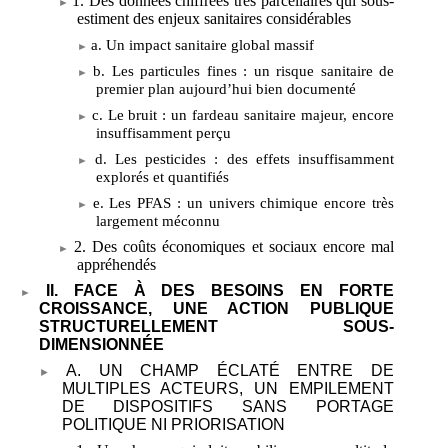
1. Des données chiffrées très parcellaires qui sous-
estiment des enjeux sanitaires considérables
a. Un impact sanitaire global massif
b. Les particules fines
: un risque sanitaire de
premier plan aujourd’hui bien documenté
c. Le bruit
: un fardeau sanitaire majeur, encore
insuffisamment perçu
d. Les pesticides
: des effets insuffisamment
explorés et quantifiés
e. Les PFAS
: un univers chimique encore très
largement méconnu
2. Des coûts économiques et sociaux encore mal
appréhendés
II. FACE À DES BESOINS EN FORTE
CROISSANCE, UNE ACTION PUBLIQUE
STRUCTURELLEMENT SOUS-
DIMENSIONNÉE
A. UN CHAMP ÉCLATÉ ENTRE DE
MULTIPLES ACTEURS, UN EMPILEMENT
DE DISPOSITIFS SANS PORTAGE
POLITIQUE NI PRIORISATION