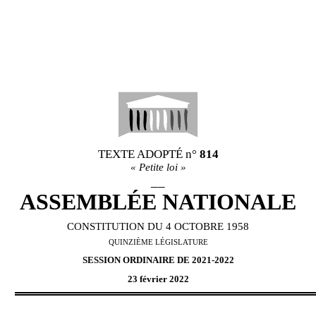
TEXTE ADOPTÉ
n°
814
«
Petite loi
»
__
ASSEMBL
É
E NATIONALE
CONSTITUTION DU 4 OCTOBRE 1958
QUINZI
È
ME L
É
GISLATURE
SESSION ORDINAIRE DE 2021-2022
23 février 2022