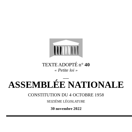
TEXTE ADOPTÉ
n°
40
«
Petite loi
»
__
ASSEMBL
É
E NATIONALE
CONSTITUTION DU 4 OCTOBRE 1958
SEIZI
È
ME L
É
GISLATURE
30 novembre 2022