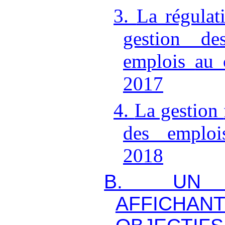
3.
La régulat
gestion d
emplois
au 
201
7
4.
La gestion
des emplo
2018
B.
UN 
AFFICH