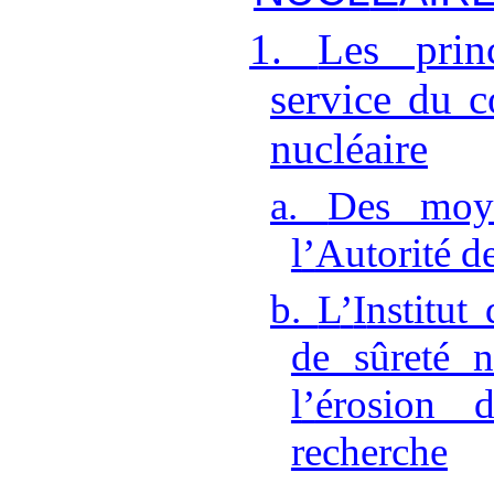
1.
Les prin
service du 
nucléaire
a.
Des moye
l
’
Autorité de
b.
L
’
I
nstitut
de sûreté n
l
’
érosion 
recherche