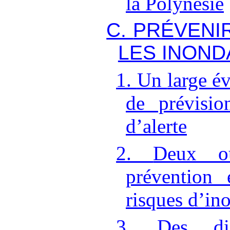
la Polynésie
C.
PR
É
VENI
LES INOND
1.
Un
large év
de prévisio
d
’
alerte
2.
Deux ou
prévention
e
risques d
’
in
3.
Des dis