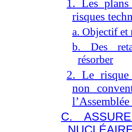
1.
Les
plans
risques tech
a.
Objectif et
b.
Des ret
résorber
2.
Le risque
non convent
l
’
Assemblée 
C.
ASSUR
NUCL
É
AIR