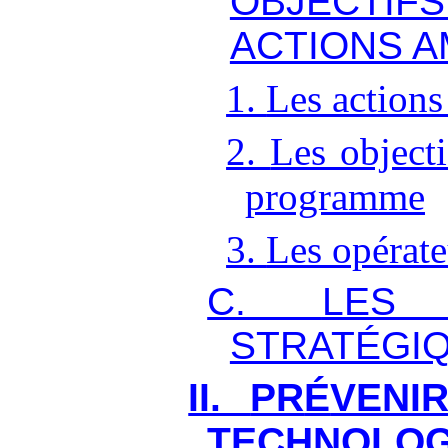
OBJECT
ACTIONS A
1.
Les action
2.
Les objecti
programme
3.
Les opérat
C.
LES 
STRATÉGI
II.
PR
É
VEN
TECHNOLOG