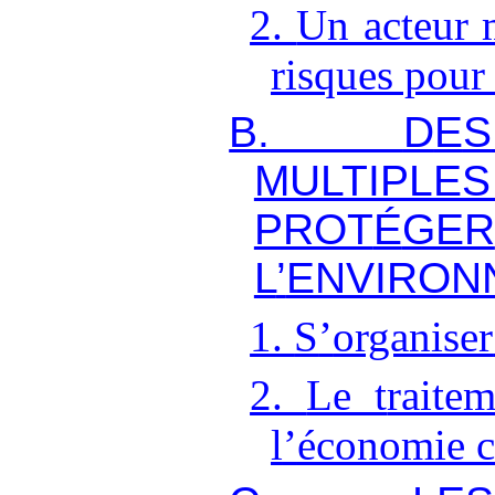
2.
Un acteur 
risques pour 
B.
D
E
S
MULTI
PROT
É
GER
L
’
ENVIRON
1.
S
’
organiser
2.
Le t
raite
l
’
économie ci