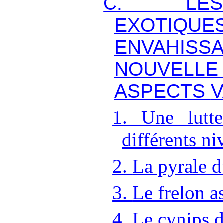
C.
L
EXOTIQUE
ENVAHISS
NOUVELL
ASPECTS
V
1.
Une lutt
différents n
2.
La pyrale d
3.
Le frelon a
4.
Le cynips d