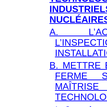
INDUST
NUCL
É
AIRE
A.
L
’
AC
L
’
INSPE
INSTALLAT
B.
METTRE
FERME
MA
Ȋ
TRIS
TECHNOLO