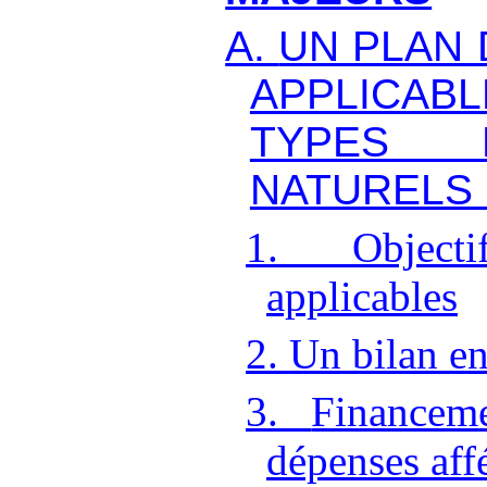
A.
UN PLAN 
APPLICABL
TYPE
NATURELS
1.
Objec
applicables
2.
Un bilan en
3.
Finance
dépenses aff