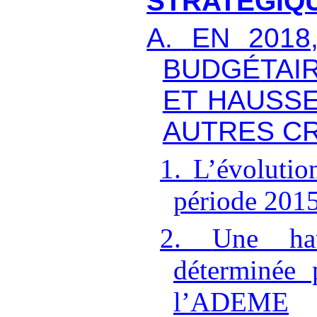
STRATÉGIQ
A.
EN 2018
BUDG
É
TAI
ET HAUSS
AUTRES C
1.
L
’
évolutio
période 201
2.
Une hau
déterminée 
l
’
ADEME