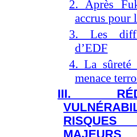
2.
Après Fuk
accrus pour l
3.
L
es diff
d
’
EDF
4.
La sûreté
menace terro
III.
R
É
VULN
É
RABI
RISQUE
MAJEURS