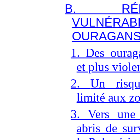
B.
R
É
VULN
É
RABI
OURAGAN
1.
Des
ourag
et plus viole
2.
Un risqu
limité aux
zo
3.
Vers une 
abris de sur