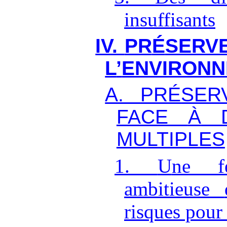
insuffisants
IV.
PR
É
SERV
L
’
ENVIRON
A.
PR
É
SER
FACE
À
D
MULTIPLES
1.
U
ne f
ambitieuse
risques pour 