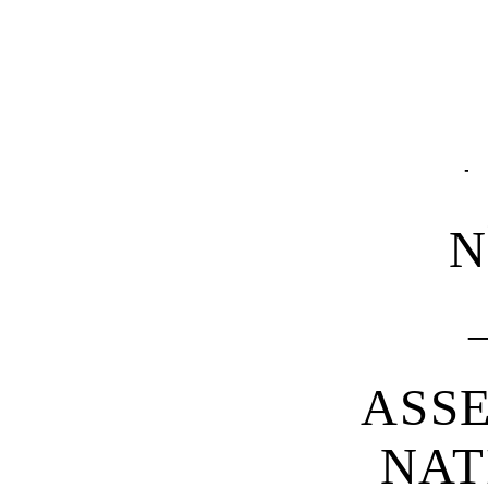
N
ASS
NAT