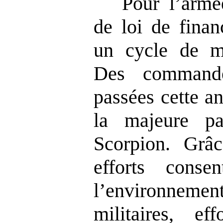
Pour l’armé
de loi de fina
un cycle de mo
Des commande
passées cette a
la majeure p
Scorpion. Grâ
efforts conse
l’environnemen
militaires, e