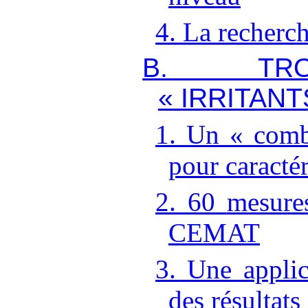
4. La recherc
B. TRO
«
IRRITANT
1. Un «
comb
pour caracté
2. 60
mesures
CEMAT
3. Une applic
des résultat