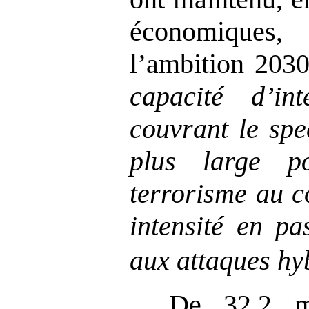
économiques
l’ambition 203
capacité d’int
couvrant le spe
plus large po
terrorisme au c
intensité en pa
aux attaques hy
De 32,2 mi