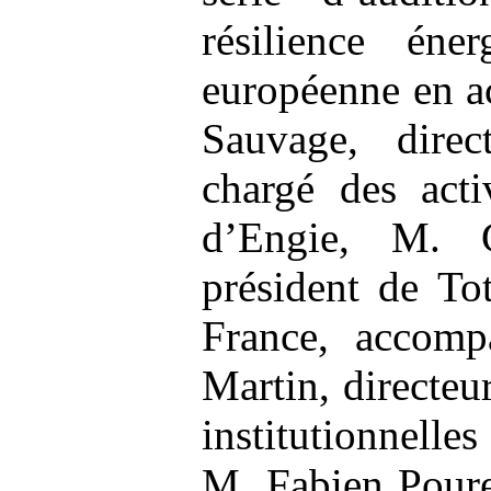
résilience éner
européenne en a
Sauvage, direc
chargé des activ
d’Engie, M. G
président de To
France, accom
Martin, directeu
institutionnell
M. Fabien Poure