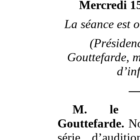
Mercredi 1
La séance est o
(Présiden
Gouttefarde, 
d’in
M.
le p
Gouttefarde.
No
série d’auditi