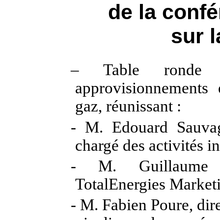
de la conf
sur l
– Table ronde s
approvisionnements 
gaz, réunissant :
-
M. Edouard Sauvage
chargé des activités i
-
M. Guillaume 
TotalEnergies Market
- M. Fabien Poure, dir