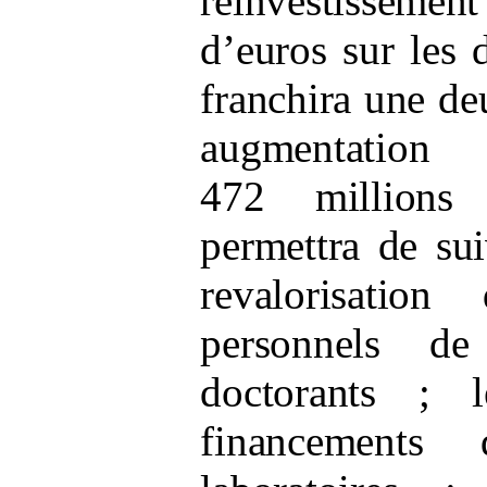
réinvestissem
d’euros sur les 
franchira une d
augmentatio
472
million
permettra de sui
revalorisatio
personnels d
doctorants
; l
financement