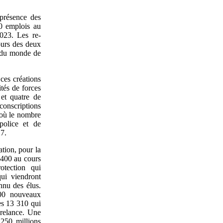
présence des
00 emplois au
2023. Les re-
ours des deux
e du monde de
ces créations
tés de forces
et quatre de
conscriptions
t où le nombre
police et de
27.
ation, pour la
 400 au cours
otection qui
qui viendront
nnu des élus.
800 nouveaux
les 13 310 qui
 relance. Une
 250 millions