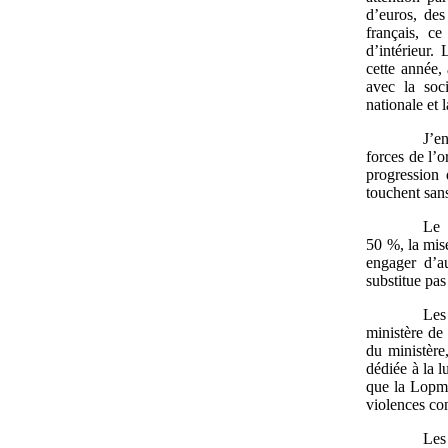
d’euros, des
français, ce
d’intérieur.
cette année,
avec la soc
nationale et l
J’e
forces de l’o
progression 
touchent sans
Le 
50 %, la mis
engager d’au
substitue pas
Les
ministère de
du ministère
dédiée à la l
que la Lopmi
violences con
Les