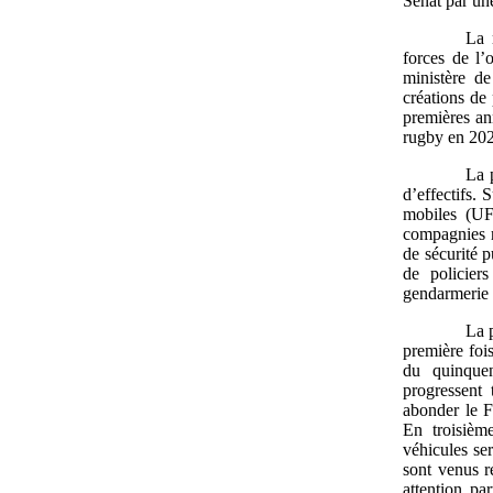
Sénat par une
La 
forces de l’
ministère de
créations de
premières an
rugby en 202
La 
d’effectifs.
mobiles (UF
compagnies r
de sécurité p
de policier
gendarmerie 
La p
première foi
du quinquen
progressent 
abonder le F
En troisièm
véhicules ser
sont venus r
attention pa