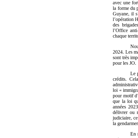
avec une for
la forme du p
Guyane, il s
l’opération H
des brigade
l’Office ant
chaque territ
Nou
2024. Les ma
sont très im
pour les JO.
Le 
crédits. Ce
administrativ
loi « immigra
pour motif d
que la loi q
années 2023 
délivrer ou 
judiciaire, c
la gendarmer
En 