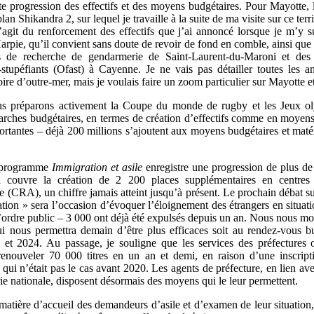
te progression des effectifs et des moyens budgétaires. Pour Mayotte, l
lan Shikandra 2, sur lequel je travaille à la suite de ma visite sur ce terri
’agit du renforcement des effectifs que j’ai annoncé lorsque je m’y s
arpie, qu’il convient sans doute de revoir de fond en comble, ainsi que 
s de recherche de gendarmerie de Saint-Laurent-du-Maroni et des
i-stupéfiants (Ofast) à Cayenne. Je ne vais pas détailler toutes les 
oire d’outre-mer, mais je voulais faire un zoom particulier sur Mayotte 
s préparons activement la Coupe du monde de rugby et les Jeux o
rches budgétaires, en termes de création d’effectifs comme en moyens
portantes – déjà 200 millions s’ajoutent aux moyens budgétaires et maté
programme
Immigration et asile
enregistre une progression de plus d
la couvre la création de 2 200 places supplémentaires en centres 
e (CRA), un chiffre jamais atteint jusqu’à présent. Le prochain débat su
tion » sera l’occasion d’évoquer l’éloignement des étrangers en situati
’ordre public – 3 000 ont déjà été expulsés depuis un an. Nous nous mo
ui nous permettra demain d’être plus efficaces soit au rendez-vous b
et 2024. Au passage, je souligne que les services des préfectures 
renouveler 70 000 titres en un an et demi, en raison d’une inscript
e qui n’était pas le cas avant 2020. Les agents de préfecture, en lien ave
ie nationale, disposent désormais des moyens qui le leur permettent.
matière d’accueil des demandeurs d’asile et d’examen de leur situation, 