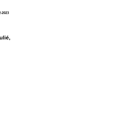
2-2023
lié,