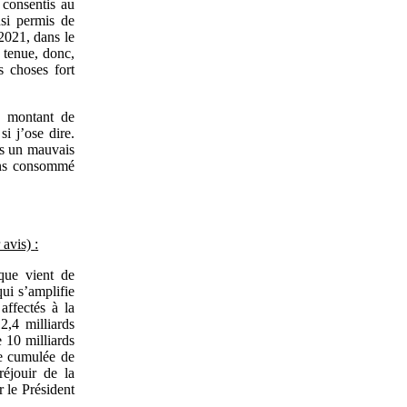
 consentis au
si permis de
2021, dans le
 tenue, donc,
s choses fort
e montant de
i j’ose dire.
as un mauvais
vons consommé
 avis)
:
que vient de
qui s’amplifie
affectés à la
2,4 milliards
 10 milliards
se cumulée de
éjouir de la
r le Président