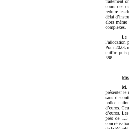
traitement o
cours des d
réduire les 
délai d’inst
alors même q
complexes.
Le 
l’allocation
Pour 2023, n
chiffre puis
388.
Mis
M.
présenter le 
sans discont
police natio
d’euros. Ceu
d’euros. Les
près de 1,3
concrétisatio
de la Républi