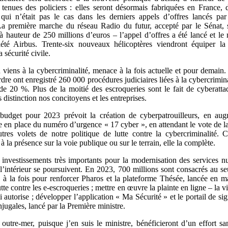
 tenues des policiers : elles seront désormais fabriquées en France, 
 qui n’était pas le cas dans les derniers appels d’offres lancés par
 La première marche du réseau Radio du futur, accepté par le Sénat,
 à hauteur de 250 millions d’euros – l’appel d’offres a été lancé et le
iété Airbus. Trente-six nouveaux hélicoptères viendront équiper la
a sécurité civile.
n viens à la cybercriminalité, menace à la fois actuelle et pour demain.
rdre ont enregistré 260 000 procédures judiciaires liées à la cybercrimina
de 20 %. Plus de la moitié des escroqueries sont le fait de cyberattaq
 distinction nos concitoyens et les entreprises.
budget pour 2023 prévoit la création de cyberpatrouilleurs, en aug
e en place du numéro d’urgence « 17 cyber », en attendant le vote de 
tres volets de notre politique de lutte contre la cybercriminalité. C
 à la présence sur la voie publique ou sur le terrain, elle la complète.
 investissements très importants pour la modernisation des services 
 l’intérieur se poursuivent. En 2023, 700 millions sont consacrés au s
, à la fois pour renforcer Pharos et la plateforme Thésée, lancée en ma
utte contre les e-escroqueries ; mettre en œuvre la plainte en ligne – la vi
 autorise ; développer l’application « Ma Sécurité » et le portail de si
jugales, lancé par la Première ministre.
 outre-mer, puisque j’en suis le ministre, bénéficieront d’un effort sa