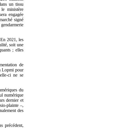
dans un tissu
 le ministère
 sera engagée
 marché signé
 gendarmerie
 En 2021, les
lité, soit une
uants ; elles
mentation de
la Lopmi pour
elle-ci ne se
numériques du
eul numérique
rs dernier et
sio-plainte –,
gnalement des
ns précédent,