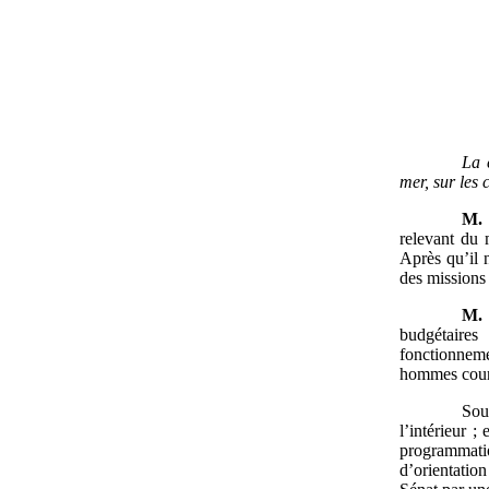
La 
mer, sur les 
M.
relevant du 
Après qu’il 
des mission
M.
budgétaires
fonctionneme
hommes cou
Sou
l’intérieur ;
programmati
d’orientatio