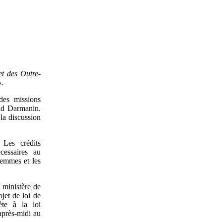
et des Outre-
».
des missions
ald Darmanin.
la discussion
 Les crédits
cessaires au
femmes et les
 ministère de
ojet de loi de
ète à la loi
après-midi au