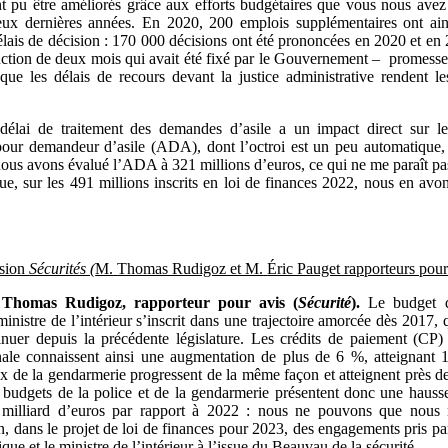
nt pu être améliorés grâce aux efforts budgétaires que vous nous avez
eux dernières années. En 2020, 200 emplois supplémentaires ont ain
délais de décision : 170 000 décisions ont été prononcées en 2020 et en 
ruction de deux mois qui avait été fixé par le Gouvernement – promesse
ue les délais de recours devant la justice administrative rendent le
délai de traitement des demandes d’asile a un impact direct sur l
 pour demandeur d’asile (ADA), dont l’octroi est un peu automatique, s
ous avons évalué l’ADA à 321 millions d’euros, ce qui ne me paraît p
que, sur les 491 millions inscrits en loi de finances 2022, nous en a
sion
Sécurités (
M.
Thomas Rudigoz et M.
Éric Pauget rapporteurs pour
Thomas Rudigoz, rapporteur pour avis (
Sécurité
).
Le budget 
ministre de l’intérieur s’inscrit dans une trajectoire amorcée dès 2017, 
inuer depuis la précédente législature. Les crédits de paiement (CP) 
nale connaissent ainsi une augmentation de plus de 6 %, atteignant 1
x de la gendarmerie progressent de la même façon et atteignent près de
 budgets de la police et de la gendarmerie présentent donc une haus
 milliard d’euros par rapport à 2022 : nous ne pouvons que nous r
n, dans le projet de loi de finances pour 2023, des engagements pris pa
que et le ministre de l’intérieur à l’issue du Beauvau de la sécurité.