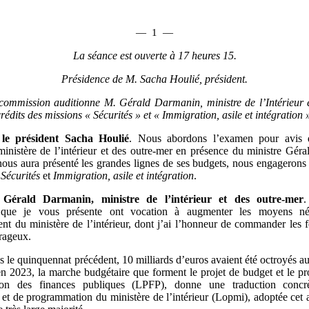
—
1
—
La séance est ouverte à 17 heures 15.
Présidence de M.
Sacha Houlié, président.
commission auditionne M. Gérald Darmanin, ministre de l’Intérieur 
crédits des missions « Sécurités » et « Immigration, asile et intégration 
le président Sacha Houlié
. Nous abordons l’examen pour avis 
ministère de l’intérieur et des outre-mer en présence du ministre Gér
nous aura présenté les grandes lignes de ses budgets, nous engagerons 
s
Sécurités
et
Immigration, asile et intégration
.
Gérald Darmanin, ministre de l’intérieur et des outre-mer
.
 que je vous présente ont vocation à augmenter les moyens né
nt du ministère de l’intérieur, dont j’ai l’honneur de commander les 
rageux.
s le quinquennat précédent, 10 milliards d’euros avaient été octroyés au
 en 2023, la marche budgétaire que forment le projet de budget et le pr
on des finances publiques (LPFP), donne une traduction concr
n et de programmation du ministère de l’intérieur (Lopmi), adoptée cet 