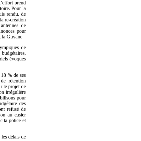
’effort prend
toire. Pour la
uis rendu, de
la re-création
 antennes de
annonces pour
et la Guyane.
lympiques de
 budgétaires,
riels évoqués
e 18 % de ses
de rétention
r le projet de
on irrégulière
bilisons pour
udgétaire des
ont refusé de
ion au casier
c la police et
les délais de