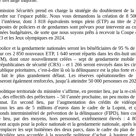
 très large majorité.
mission
Sécurités
prend en charge la stratégie du doublement de la 
ordre sur l’espace public. Nous vous demandons la création de 8 5
 l’intérieur, dont 3 818 équivalents temps plein (ETP) au titre de 
 postes de policiers et de gendarmes sont prévues pour intervenir au c
nées budgétaires, de sorte que nous soyons prêts à recevoir la Coup
3 et les Jeux olympiques en 2024.
police et la gendarmerie nationales seront les bénéficiaires de 95 % de 
 Sur ces 2 850 nouveaux ETP, 1 640 seront répartis dans les dix-huit uni
M), dont onze nouvellement créées – sept de gendarmerie mobile 
épublicaines de sécurité (CRS) – et 1 266 seront envoyés dans les cir
ublique prioritaires, c’est-à-dire là où la délinquance est la plus forte e
s fait le plus grandement défaut. Les réserves opérationnelles de 
seront également renforcées, jusqu’à atteindre 50 000 personnes en 20
olitique territoriale du ministère s’affirme, en premier lieu, par la re-cré
s, des effectifs des préfectures – 50 l’année prochaine, un peu moins de
nat. En second lieu, par l’augmentation des crédits de vidéopr
tous les ans de 5 millions d’euros dans le cadre de la Lopmi, et 
onds interministériel de prévention de la délinquance (FIPD), bien co
e lieu, par des moyens, hors personnel, extrêmement élevés : 4 
ont acquis pour la police nationale et la gendarmerie nationale, après 
emplacer les sept huitièmes des deux parcs, dans le cadre du plan de
rticulière sera accordée à la nouvelle politique d’achat, à hauteur de