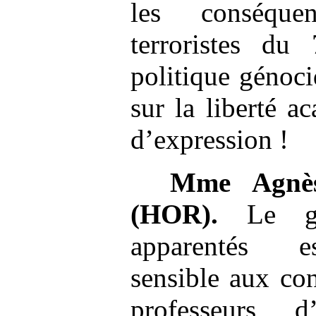
les conséque
terroristes du
politique génoc
sur la liberté a
d’expression !
Mme
Agnè
(HOR).
Le gro
apparentés es
sensible aux con
professeurs d