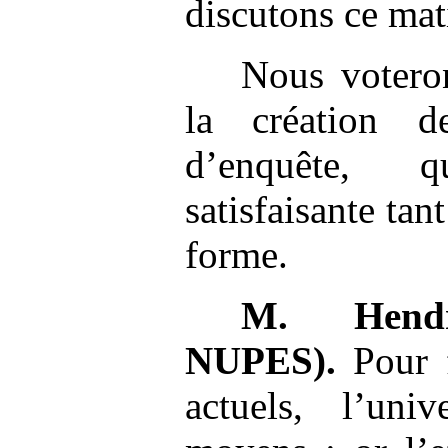
discutons ce mat
Nous votero
la création d
d’enquête, 
satisfaisante tan
forme.
M.
Hen
NUPES).
Pour f
actuels, l’uni