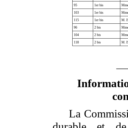
95
1er bis
Mme
103
1er bis
Mme
115
1er bis
M. I
96
2 bis
Mme
104
2 bis
Mme
118
2 bis
M. I
—
Informatio
co
La Commissi
durable et d