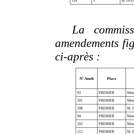
119
3
M. ISAA
La commis
amendements fig
ci-après
:
N° Amdt
Place
93
PREMIER
Mme
101
PREMIER
Mme
108
PREMIER
M. I
94
PREMIER
Mme
102
PREMIER
Mme
112
PREMIER
M. I