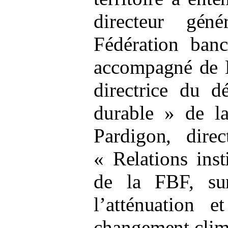
directeur gén
Fédération banc
accompagné de
directrice du d
durable
» de l
Pardigon, dire
«
Relations inst
de la FBF, su
l’atténuation e
changement clim