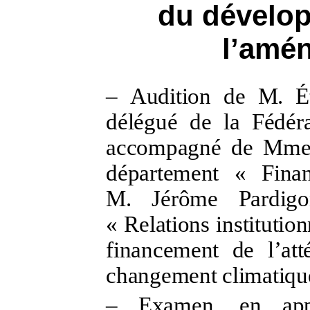
du dévelop
l’amén
–
Audition de M.
É
délégué de la Fédéra
accompagné de Mm
département «
Fina
M.
Jérôme Pardigo
«
Relations institutio
financement de l’att
changement climatiqu
–
Examen, en appl