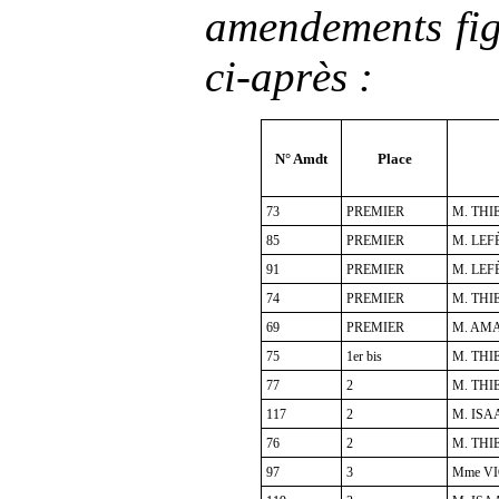
amendements fig
ci-après
:
N° Amdt
Place
73
PREMIER
M. THIE
85
PREMIER
M. LEF
91
PREMIER
M. LEF
74
PREMIER
M. THIE
69
PREMIER
M. AMA
75
1er bis
M. THIE
77
2
M. THIE
117
2
M. ISAA
76
2
M. THIE
97
3
Mme VI