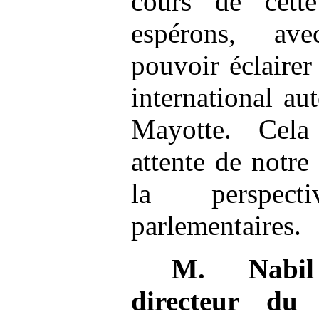
cours de cett
espérons, av
pouvoir éclairer
international au
Mayotte. Cel
attente de notr
la perspec
parlementaires.
M.
Nabi
directeur du 