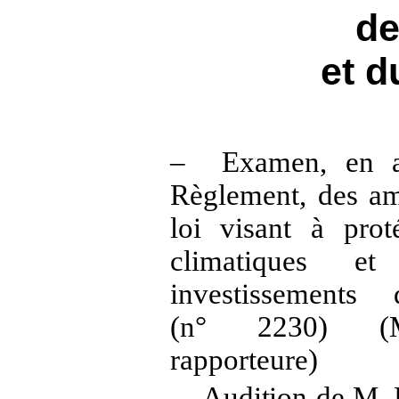
de
et d
–
Examen, en ap
Règlement, des am
loi visant à prot
climatiques et
investissements
(n° 2230) 
rapporteure)
–
Audition de M.