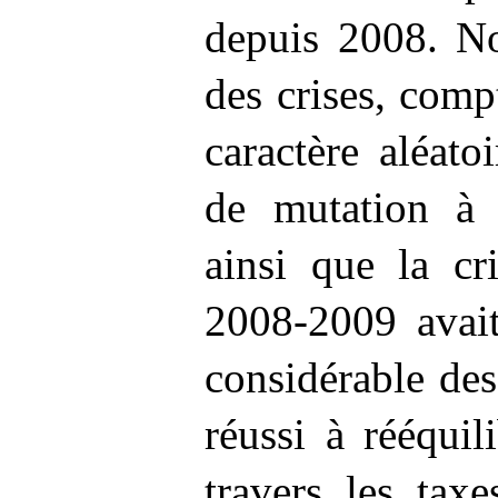
depuis 2008. N
des crises, com
caractère aléat
de mutation à t
ainsi que la c
2008
‑
2009 avai
considérable d
réussi à rééquil
travers les taxe