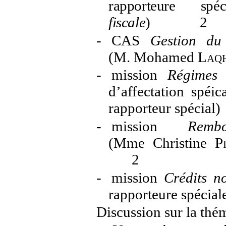
rapporteure sp
fiscale
)
2
-
CAS
Gestion du
(M. Mohamed
Laqh
-
mission
Régimes 
d’affectation spéi
rapporteur spécial)
-
mission
Remb
(Mme Christine
P
2
-
mission
Crédits n
rapporteure spécial
Discussion sur la thé