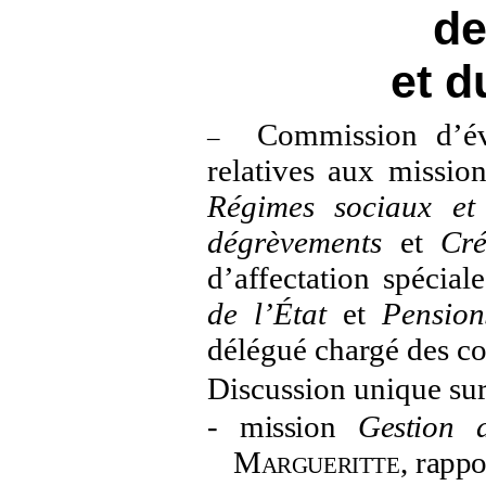
de
et d
Commission d’év
–
relatives aux mission
Régimes sociaux et 
dégrèvements
et
Créd
d’affectation spécial
de l’État
et
Pensio
délégué chargé des c
Discussion unique sur
-
mission
Gestion 
Margueritte
, rappo